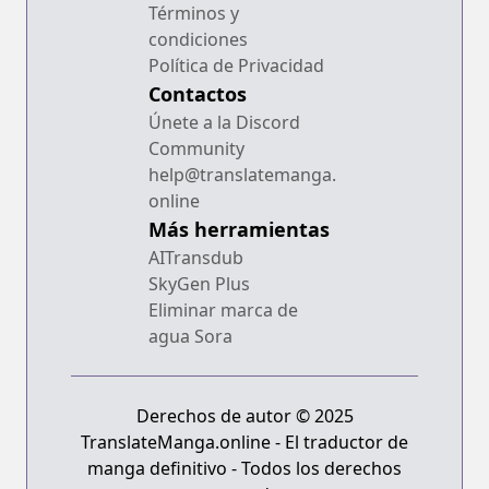
Términos y
condiciones
Política de Privacidad
Contactos
Únete a la Discord
Community
help@translatemanga.
online
Más herramientas
AITransdub
SkyGen Plus
Eliminar marca de
agua Sora
Derechos de autor © 2025
TranslateManga.online - El traductor de
manga definitivo - Todos los derechos