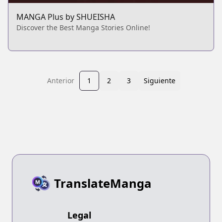
MANGA Plus by SHUEISHA
Discover the Best Manga Stories Online!
Anterior
1
2
3
Siguiente
TranslateManga
Legal