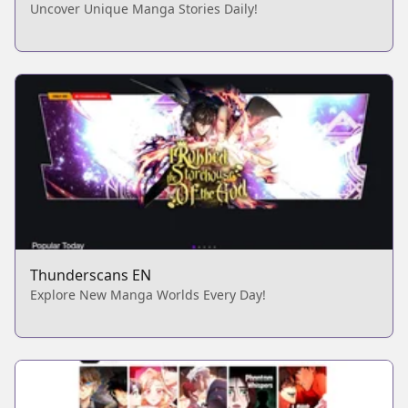
Uncover Unique Manga Stories Daily!
Thunderscans EN
Explore New Manga Worlds Every Day!