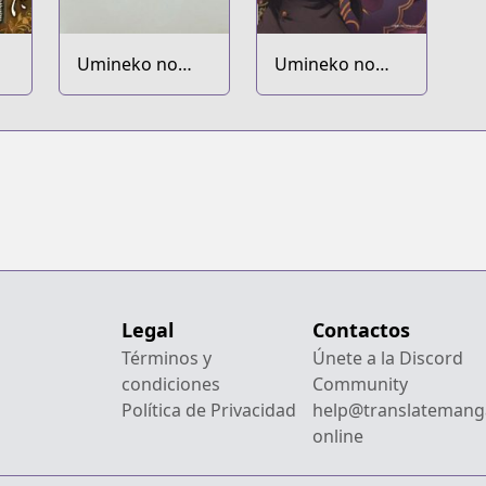
Umineko no
Umineko no
Naku Koro ni
Naku Koro ni:
Episode
Collection
Legal
Contactos
Términos y
Únete a la Discord
condiciones
Community
Política de Privacidad
help@translatemang
online