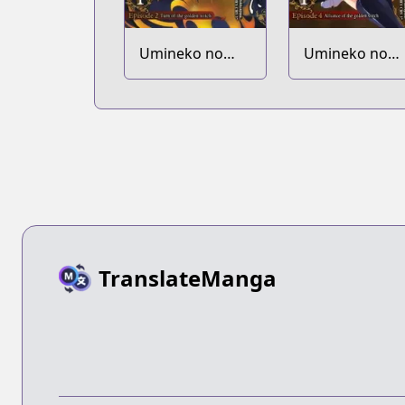
Umineko no
Umineko no
Naku Koro ni -
Naku Koro ni -
Episode 2: Turn
Episode 4:
of the Golden
Alliance of the
Witch
Golden Witch
TranslateManga