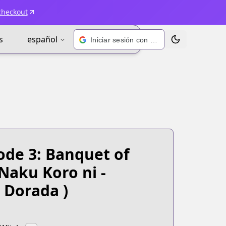
checkout
s
español
Iniciar sesión con Google
Alternar tema
ode 3: Banquet of
Naku Koro ni -
 Dorada )