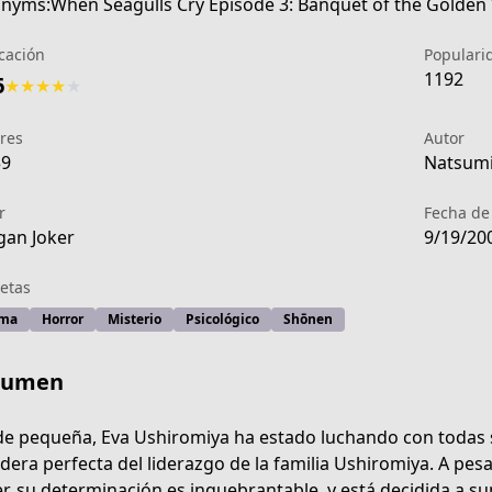
nyms:When Seagulls Cry Episode 3: Banquet of the Golden
icación
Populari
1192
6
★
★
★
★
★
res
Autor
39
Natsumi 
r
Fecha de
an Joker
9/19/20
etas
ma
Horror
Misterio
Psicológico
Shōnen
sumen
when-they-cry
e pequeña, Eva Ushiromiya ha estado luchando con todas s
dera perfecta del liderazgo de la familia Ushiromiya. A pes
r, su determinación es inquebrantable, y está decidida a s