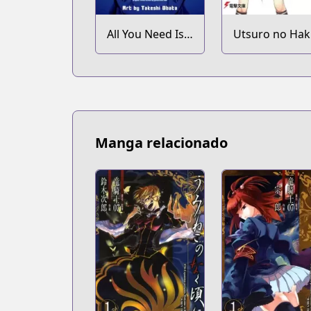
All You Need Is
Utsuro no Ha
Kill
to Zero no
Maria
Manga relacionado