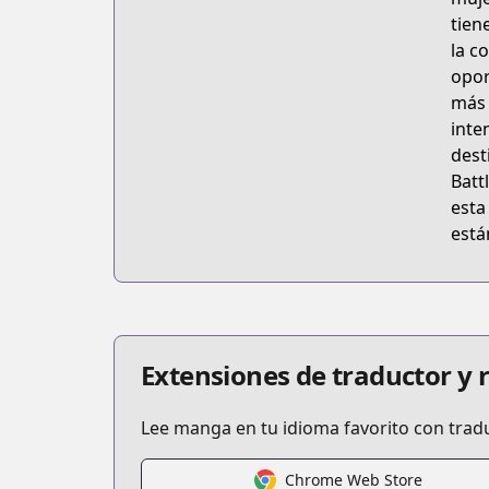
tien
la c
opor
más 
inte
dest
Batt
esta
está
Extensiones de traductor y
Lee manga en tu idioma favorito con trad
Chrome Web Store