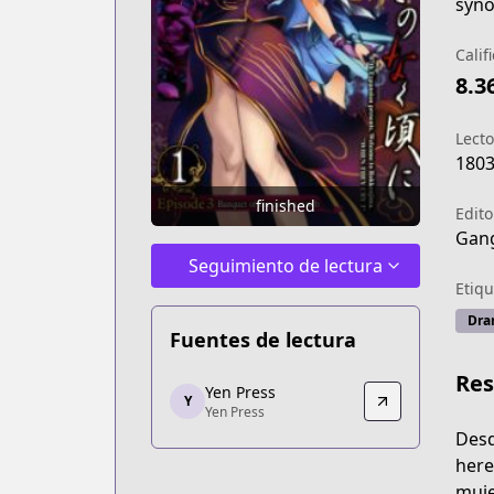
syno
Calif
8.3
Lecto
180
finished
Edito
Gang
Seguimiento de lectura
Etiqu
Dra
Fuentes de lectura
Re
Yen Press
Yen Press
Y
Yen Press
Yen Press
https://yenpress.com/series/umineko-
Desd
here
muje