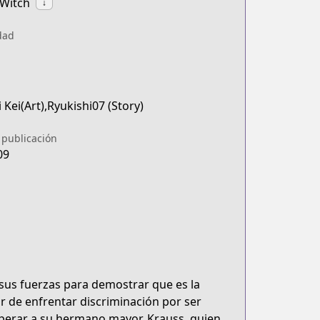
 Witch
↓
dad
Kei(Art),Ryukishi07 (Story)
 publicación
09
us fuerzas para demostrar que es la
ar de enfrentar discriminación por ser
uperar a su hermano mayor, Krauss, quien