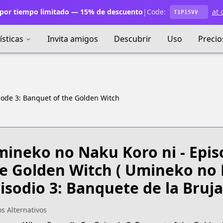
por tiempo limitado — 15% de descuento
|
Code:
at 
T1P15VV
ísticas
Invita amigos
Descubrir
Uso
Precio
sode 3: Banquet of the Golden Witch
ineko no Naku Koro ni - Epis
e Golden Witch
( Umineko no 
isodio 3: Banquete de la Bruja
os Alternativos