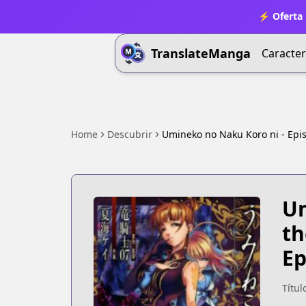
⚡ Oferta 
TranslateManga
Caracter
Home
Descubrir
Umineko no Naku Koro ni - Epi
Um
th
Ep
Títul