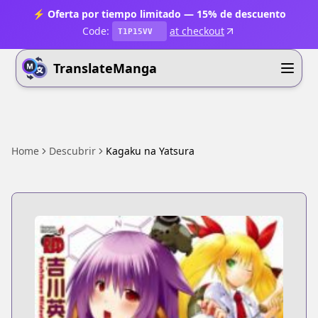
⚡ Oferta por tiempo limitado — 15% de descuento
Code:
at checkout
T1P15VV
TranslateManga
Home
Descubrir
Kagaku na Yatsura