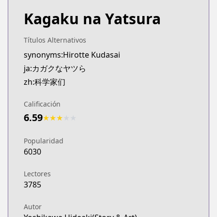
Kagaku na Yatsura
Títulos Alternativos
synonyms:Hirotte Kudasai
ja:カガクなヤツら
zh:科学家们
Calificación
6.59
★
★
★
★
★
Popularidad
6030
Lectores
3785
Autor