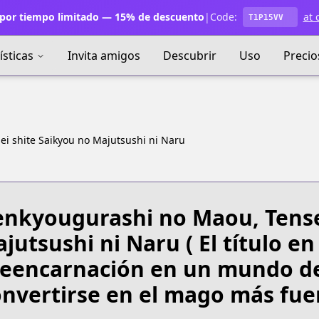
por tiempo limitado — 15% de descuento
|
Code:
at 
T1P15VV
ísticas
Invita amigos
Descubrir
Uso
Precio
i shite Saikyou no Majutsushi ni Naru
nkyougurashi no Maou, Tense
jutsushi ni Naru
( El título e
eencarnación en un mundo d
nvertirse en el mago más fuer