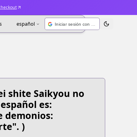
checkout
s
español
Iniciar sesión con Google
Alternar tema
i shite Saikyou no
n español es:
e demonios:
te". )