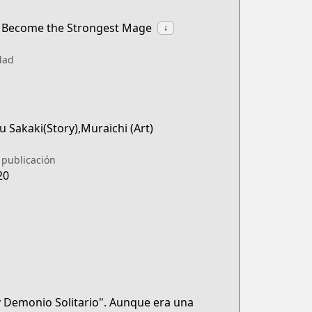
o Become the Strongest Mage
↓
dad
 Sakaki(Story),Muraichi (Art)
 publicación
20
y Demonio Solitario". Aunque era una