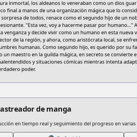
tura inmortal, los aldeanos lo veneraban como un dios guard
Y8H
ico final a manos de una organización mágica que lo consi
 sorpresa de todos, renace como el segundo hijo de un no
esionante. "Esta vez, voy a hacerme pasar por humano..." 
henkyou-gurashi-no-maou-tensei-shite-saikyou-no-majutsu
a venganza y decide vivir como un humano en esta nueva vid
ector de la región, y ahora, como aristócrata local, se enfre
umbres humanas. Como segundo hijo, es querido por su fam
/625233
 un maestro en la guilda mágica, en secreto se convierte en
alentendidos y situaciones cómicas mientras intenta adapta
erdadero poder.
etail/KDCW_MF00201820010000_68
 rastreador de manga
anga/https://www.cdjapan.co.jp/searchuni?fq.cat
ucción en tiempo real y seguimiento del progreso en varias