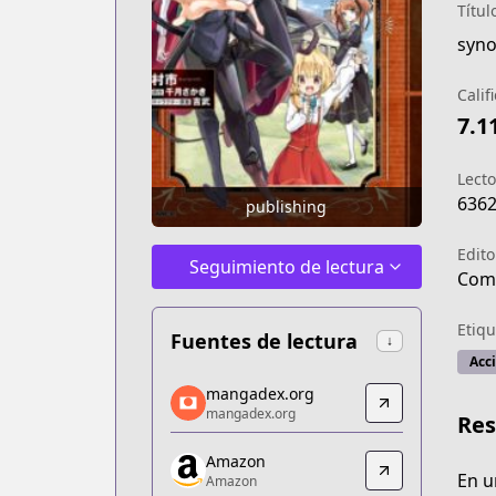
Títul
syno
Calif
7.1
Lecto
636
publishing
Edito
Seguimiento de lectura
Comi
Etiqu
Fuentes de lectura
↓
Acc
mangadex.org
mangadex.org
mangadex.org
mangadex.org
Re
https://mangadex.org/title/032f800d
Amazon
Amazon
En u
Amazon
Amazon