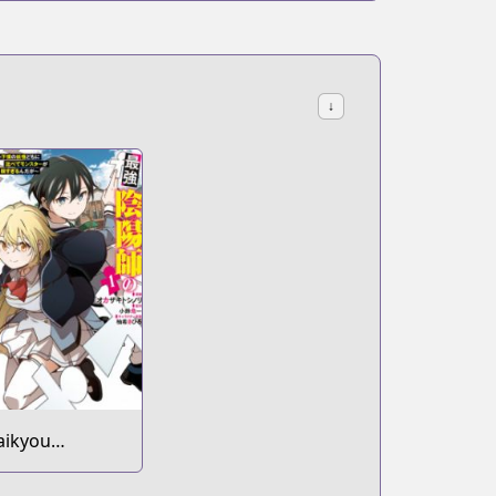
↓
aikyou
nmyouji no
sekai Tenseiki: