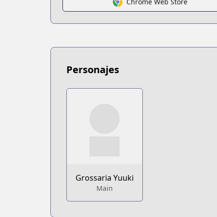
Chrome Web Store
https://www.mangaupdates.com/serie
novelUpdates
novelUpdates
https://www.novelupdates.com/series/
Book☆Walker
Book☆Walker
Personajes
https://bookwalker.jp/series/299810/lis
Grossaria Yuuki
Main