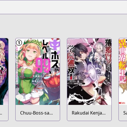
ya
Chuu-Boss-san
Rakudai Kenja
S
Level 99,
no Gakuin
O
Saikyou no
Musou: Nidome
I