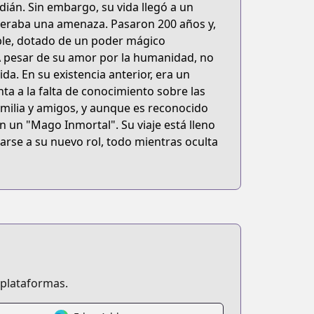
ián. Sin embargo, su vida llegó a un
deraba una amenaza. Pasaron 200 años y,
ble, dotado de un poder mágico
A pesar de su amor por la humanidad, no
shi-ni-naru
a. En su existencia anterior, era un
nta a la falta de conocimiento sobre las
ilia y amigos, y aunque es reconocido
 un "Mago Inmortal". Su viaje está lleno
rse a su nuevo rol, todo mientras oculta
egory=UD:14&q=辺境ぐらしの魔王、転生して最強の魔術師になる&order=relde
 plataformas.