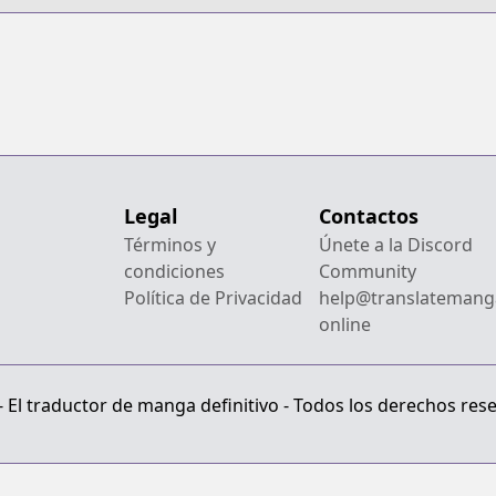
Buka-tachi to
no Tensei, S-
G
Tomoni
Rank Cheat
Y
Nishuume
Majutsushi
K
Totsunyuu!
Boukenroku
M
Y
g
Legal
Contactos
Términos y
Únete a la Discord
condiciones
Community
Política de Privacidad
help@translatemang
online
El traductor de manga definitivo - Todos los derechos res