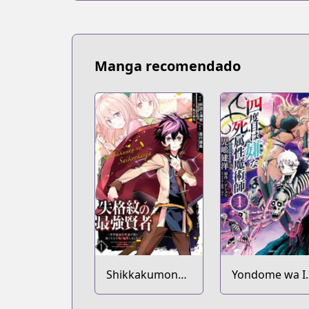
Manga recomendado
Shikkakumon
Yondome wa I
no Saikyou
na Shizokusei
Kenja: Sekai
Majutsushi