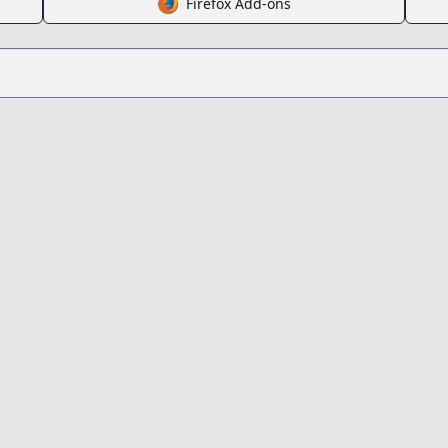
Firefox Add-ons
s.html?id=171478
the-demon-king-of-the-frontier-life-reincarnated-to-be
t