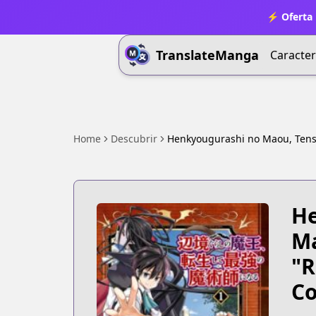
⚡ Oferta 
TranslateManga
Caracter
Home
Descubrir
Henkyougurashi no Maou, Tense
He
Ma
"R
Co