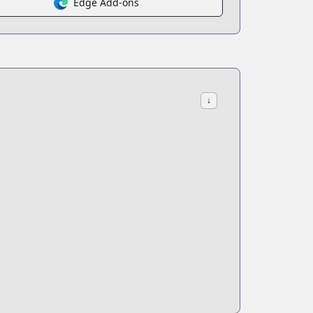
Edge Add-ons
come-the-strongest-mage-the-former-demon-king-who-grows
↓