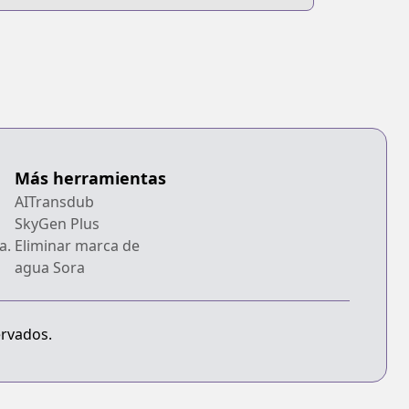
eboku no
oukai-domo ni
urabete
onster ga
owasugirun da
a
Más herramientas
AITransdub
SkyGen Plus
a.
Eliminar marca de
agua Sora
ervados.