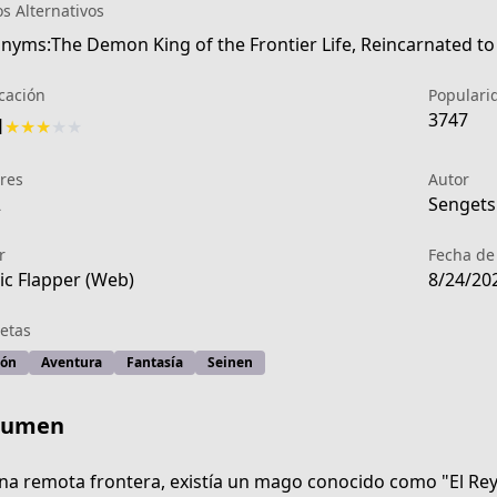
os Alternativos
nyms:The Demon King of the Frontier Life, Reincarnated t
icación
Populari
3747
1
★
★
★
★
★
res
Autor
2
Sengetsu
r
Fecha de
c Flapper (Web)
8/24/20
etas
ión
Aventura
Fantasía
Seinen
sumen
-d632-4442-8830-d037d616ead4
na remota frontera, existía un mago conocido como "El Re