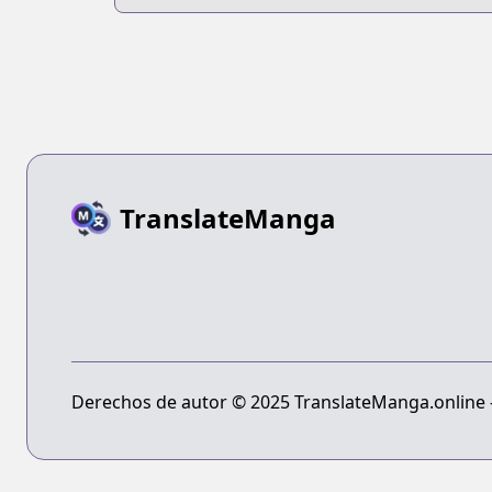
Saikyou no
Kenja ga Sarani
Tsuyokunaru
Tame ni Tensei
Shimashita
TranslateManga
Derechos de autor © 2025 TranslateManga.online - 