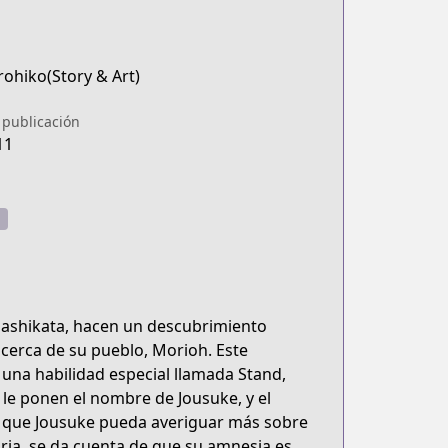
rohiko(Story & Art)
 publicación
11
igashikata, hacen un descubrimiento
erca de su pueblo, Morioh. Este
 una habilidad especial llamada Stand,
le ponen el nombre de Jousuke, y el
a que Jousuke pueda averiguar más sobre
ria, se da cuenta de que su amnesia es