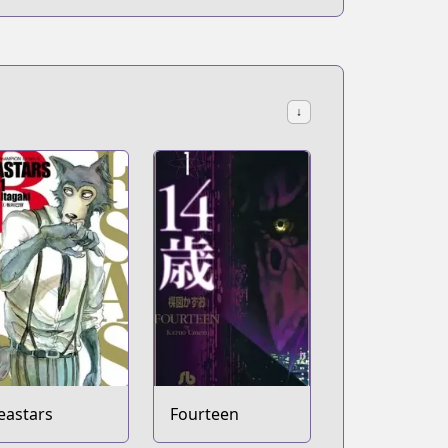
↓
eastars
Fourteen