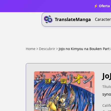
⚡ Oferta 
TranslateManga
Caracter
Home
Descubrir
JoJo no Kimyou na Bouken Part 8
Jo
Títul
syno
Calif