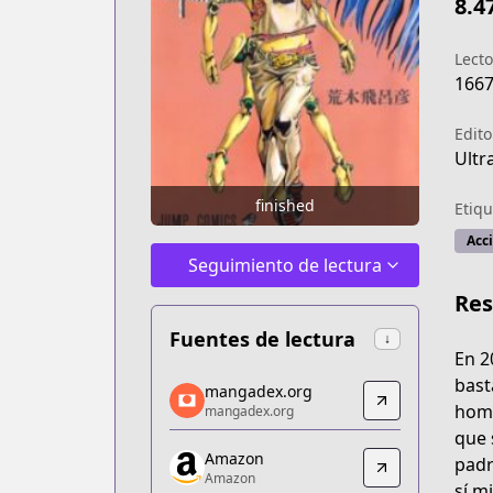
8.4
Lecto
166
Edito
Ultr
finished
Etiqu
Acc
Seguimiento de lectura
Re
Fuentes de lectura
↓
En 2
mangadex.org
bast
mangadex.org
mangadex.org
homb
mangadex.org
https://mangadex.org/title/7a9d76c3
que 
Amazon
Amazon
padr
Amazon
Amazon
sí m