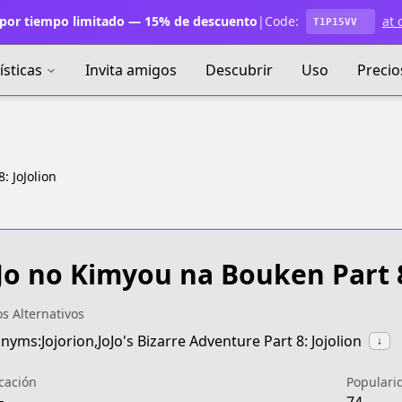
por tiempo limitado — 15% de descuento
|
Code:
at 
T1P15VV
ísticas
Invita amigos
Descubrir
Uso
Precio
: JoJolion
Jo no Kimyou na Bouken Part 8
os Alternativos
nyms:Jojorion,JoJo's Bizarre Adventure Part 8: Jojolion
↓
icación
Populari