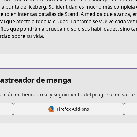
t/B074C5XSHP
 la punta del iceberg. Su identidad es mucho más compleja 
elto en intensas batallas de Stand. A medida que avanza, 
al que afecta a toda la ciudad. La trama se vuelve cada vez 
jos-bizarre-adventure-part-8-jojolion
fíos que pondrán a prueba no solo sus habilidades, sino t
erdad sobre su vida.
rch/search.html?seriesid=50317
s.html?id=65665
 rastreador de manga
ucción en tiempo real y seguimiento del progreso en varias
Firefox Add-ons