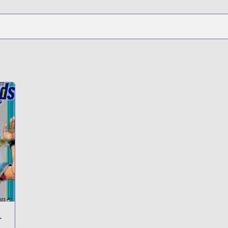
Episode 1:
Legend of the
Golden Witch
u