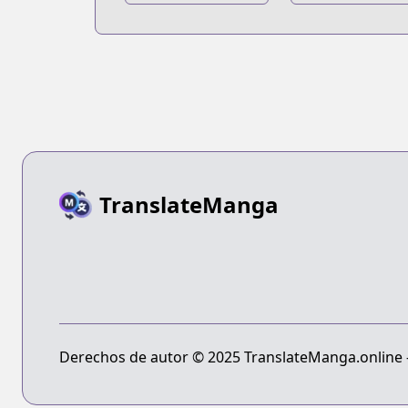
na Bouken Part
na Bouken Par
7: Steel Ball Run
9: The JoJoLan
TranslateManga
Derechos de autor © 2025 TranslateManga.online - 