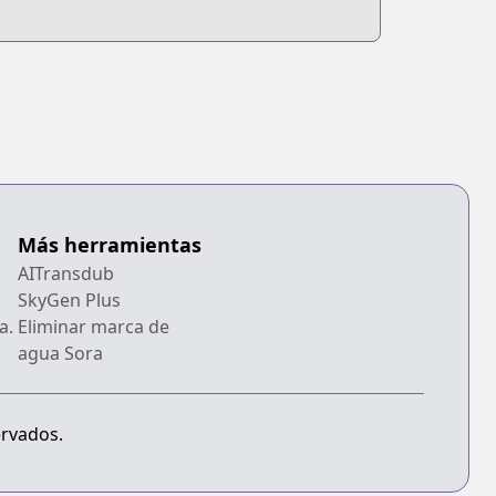
Más herramientas
AITransdub
SkyGen Plus
a.
Eliminar marca de
agua Sora
ervados.