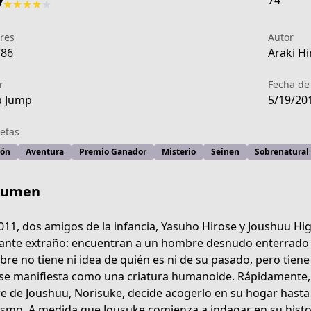
74
7
★
★
★
★
★
res
Autor
786
Araki Hi
r
Fecha de
a Jump
5/19/20
etas
ión
Aventura
Premio Ganador
Misterio
Seinen
Sobrenatural
sumen
011, dos amigos de la infancia, Yasuho Hirose y Joushuu H
ante extraño: encuentran a un hombre desnudo enterrado c
re no tiene ni idea de quién es ni de su pasado, pero tiene
-42b9-4bcf-81d7-ad307d2ea971
se manifiesta como una criatura humanoide. Rápidamente, 
e de Joushuu, Norisuke, decide acogerlo en su hogar hast
ismo. A medida que Jousuke comienza a indagar en su histo