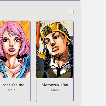
↓
Hirose Yasuho
Mamezuku Rai
Main
Main