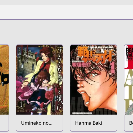
Umineko no
Hanma Baki
B
Naku Koro ni -