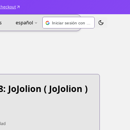
checkout
s
español
Iniciar sesión con Google
Alternar tema
: JoJolion
( JoJolion )
dad