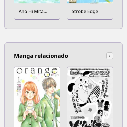
Ano Hi Mita
Strobe Edge
Hana no Namae
wo Bokutachi wa
Mada Shiranai.
Manga relacionado
↓