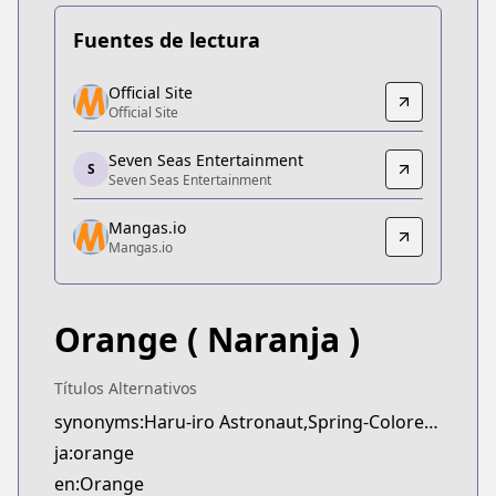
Fuentes de lectura
Official Site
Official Site
Official Site
Official Site
https://www.futabasha.co.jp/introduction/orange
Seven Seas Entertainment
Seven Seas Entertainment
S
Seven Seas Entertainment
Seven Seas Entertainment
https://sevenseasentertainment.com/series/orang
Mangas.io
Mangas.io
Mangas.io
Mangas.io
https://www.mangas.io/lire/orange
Orange
( Naranja )
Títulos Alternativos
synonyms:Haru-iro Astronaut,Spring-Colored Astronaut,orange: Mirai,orange: future
ja:orange
en:Orange