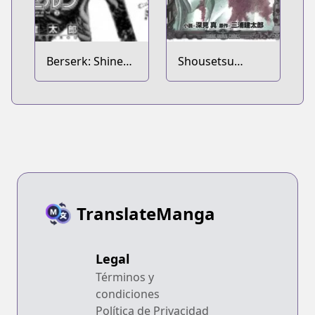
Berserk: Shinen
Shousetsu
no Kami 2
Berserk: Enryuu
no Kishi
TranslateManga
Legal
Términos y
condiciones
Política de Privacidad