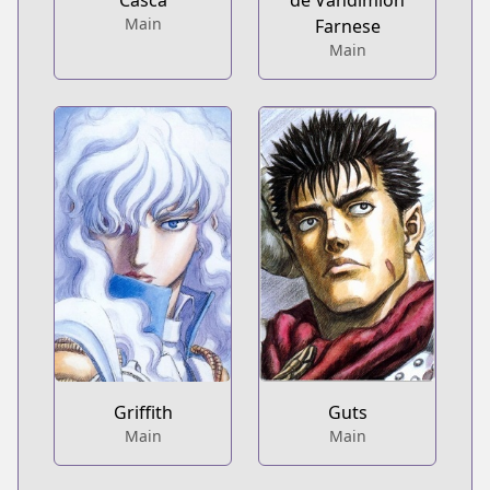
Casca
de Vandimion
Main
Farnese
Main
Griffith
Guts
Main
Main