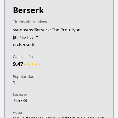
Berserk
Títulos Alternativos
synonyms:Berserk: The Prototype
ja:ベルセルク
en:Berserk
Calificación
9.47
★
★
★
★
★
Popularidad
1
Lectores
755789
Autor