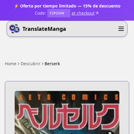
⚡ Oferta por tiempo limitado — 15% de descuento
Code:
at checkout
T1P15VV
TranslateManga
Home
Descubrir
Berserk