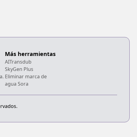
Más herramientas
AITransdub
SkyGen Plus
a.
Eliminar marca de
agua Sora
ervados.