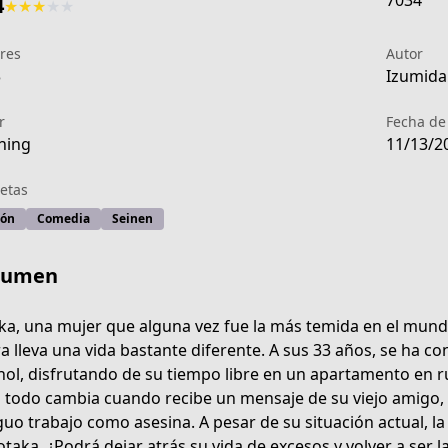
7034
4
★
★
★
★
★
res
Autor
3
Izumida 
r
Fecha de
ning
11/13/2
etas
ión
Comedia
Seinen
sumen
ka, una mujer que alguna vez fue la más temida en el mund
a lleva una vida bastante diferente. A sus 33 años, se ha con
hol, disfrutando de su tiempo libre en un apartamento en ru
5352-4ae9-82c5-53d68b4d8869
 todo cambia cuando recibe un mensaje de su viejo amigo, 
guo trabajo como asesina. A pesar de su situación actual, la 
otaka. ¿Podrá dejar atrás su vida de excesos y volver a ser l