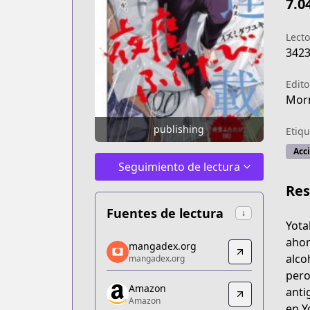
7.0
Lecto
342
Edito
Mor
publishing
Etiqu
Acc
Seguimiento de lectura
Re
Fuentes de lectura
↓
Yota
mangadex.org
ahor
mangadex.org
mangadex.org
alco
mangadex.org
https://mangadex.org/title/f21cda14-
pero
Amazon
Amazon
anti
Amazon
Amazon
en Y