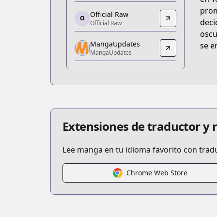
https://www.amazon.co.jp/dp/B0G1
prom
Official Raw
O
Official Raw
deci
Official Raw
Official Raw
oscu
MangaUpdates
https://morning.kodansha.co.jp/c/yota
se e
MangaUpdates
MangaUpdates
MangaUpdates
https://www.mangaupdates.com/series
Book☆Walker
Book☆Walker
https://bookwalker.jp/series/556885
Extensiones de traductor y
Lee manga en tu idioma favorito con trad
Chrome Web Store