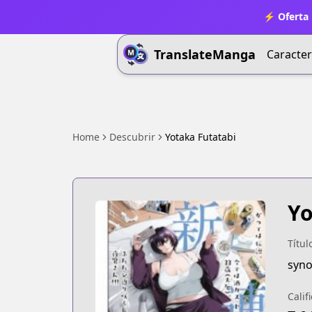
⚡ Oferta 
TranslateManga
Caracter
Home
Descubrir
Yotaka Futatabi
Yo
Títul
syno
Calif