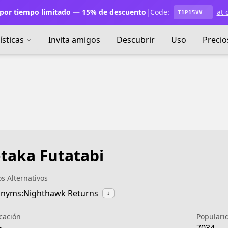
por tiempo limitado — 15% de descuento
|
Code:
at 
T1P15VV
ísticas
Invita amigos
Descubrir
Uso
Precio
taka Futatabi
os Alternativos
nyms:Nighthawk Returns
↓
icación
Populari