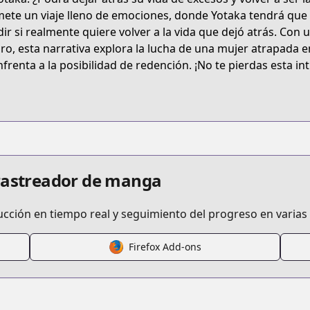
MN7MHP
ete un viaje lleno de emociones, donde Yotaka tendrá que 
dir si realmente quiere volver a la vida que dejó atrás. Co
ro, esta narrativa explora la lucha de una mujer atrapada 
kafutatabi.html
nfrenta a la posibilidad de redención. ¡No te pierdas esta in
.html?id=4tfr1of
 rastreador de manga
ucción en tiempo real y seguimiento del progreso en varias
Firefox Add-ons