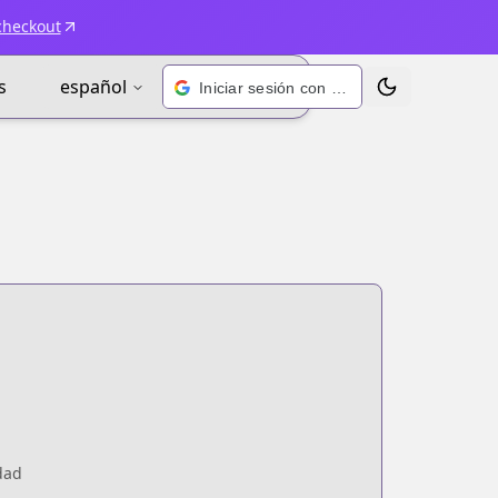
checkout
s
español
Iniciar sesión con Google
Alternar tema
dad