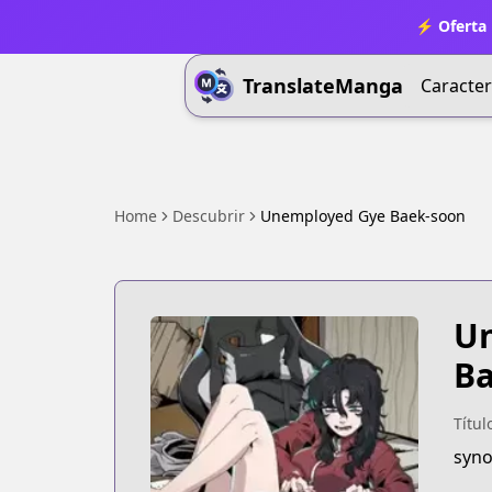
⚡ Oferta 
TranslateManga
Caracter
Home
Descubrir
Unemployed Gye Baek-soon
Un
Ba
Títul
syno