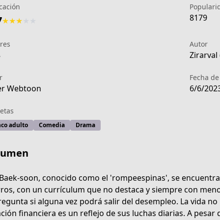
icación
Populari
8179
7
★
★
★
★
★
res
Autor
8
Zirarval
r
Fecha de
er Webtoon
6/6/202
etas
nco adulto
Comedia
Drama
sumen
Baek-soon, conocido como el 'rompeespinas', se encuentra 
ros, con un currículum que no destaca y siempre con menos
-d626-44a0-b449-2ccd5ae5959d
regunta si alguna vez podrá salir del desempleo. La vida n
ación financiera es un reflejo de sus luchas diarias. A pesa