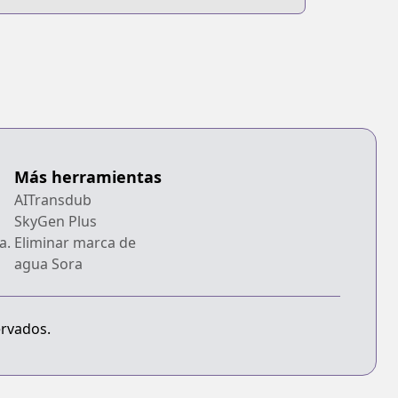
Más herramientas
AITransdub
SkyGen Plus
a.
Eliminar marca de
agua Sora
ervados.