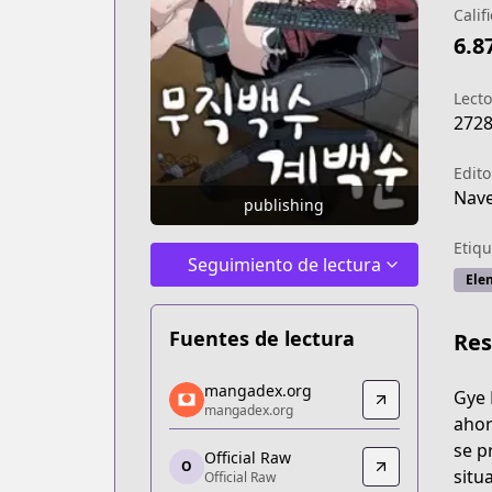
Calif
6.8
Lecto
272
Edito
Nav
publishing
Etiqu
Seguimiento de lectura
Ele
Fuentes de lectura
Re
mangadex.org
mangadex.org
Gye 
mangadex.org
mangadex.org
ahor
https://mangadex.org/title/8685b705
se p
Official Raw
Official Raw
O
situ
Official Raw
Official Raw