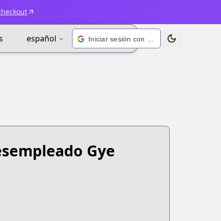
checkout
s
español
Iniciar sesión con Google
Alternar tema
esempleado Gye