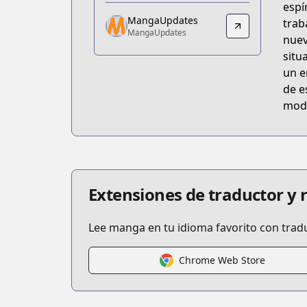
espí
https://comic.naver.com/webtoon/list
MangaUpdates
trab
MangaUpdates
MangaUpdates
nuev
MangaUpdates
situ
https://www.mangaupdates.com/serie
un e
de e
mode
Extensiones de traductor y
Lee manga en tu idioma favorito con trad
Chrome Web Store