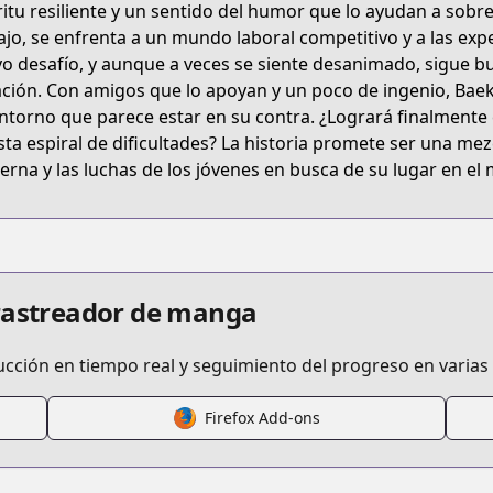
ritu resiliente y un sentido del humor que lo ayudan a sobr
?titleId=811721&week=wed
ajo, se enfrenta a un mundo laboral competitivo y a las expe
o desafío, y aunque a veces se siente desanimado, sigue 
ación. Con amigos que lo apoyan y un poco de ingenio, Bae
s.html?id=1dob97a
ntorno que parece estar en su contra. ¿Logrará finalmente 
sta espiral de dificultades? La historia promete ser una mez
rna y las luchas de los jóvenes en busca de su lugar en el
 rastreador de manga
ucción en tiempo real y seguimiento del progreso en varias
Firefox Add-ons