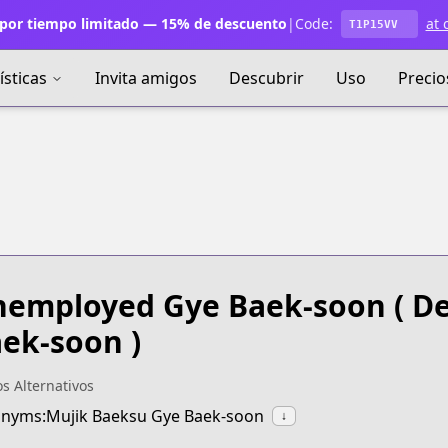
por tiempo limitado — 15% de descuento
|
Code:
at 
T1P15VV
ísticas
Invita amigos
Descubrir
Uso
Precio
employed Gye Baek-soon
( D
ek-soon )
os Alternativos
nyms:Mujik Baeksu Gye Baek-soon
↓