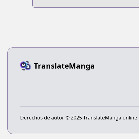
Progressive -
Houei no
Barcarolle
TranslateManga
Derechos de autor © 2025 TranslateManga.online - 