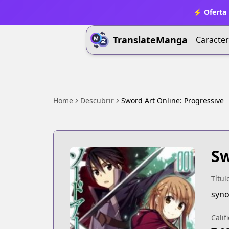
⚡ Oferta 
TranslateManga
Caracter
Home
Descubrir
Sword Art Online: Progressive
Sw
Títul
syno
Calif