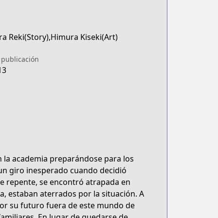
a Reki(Story),Himura Kiseki(Art)
 publicación
13
en la academia preparándose para los
 un giro inesperado cuando decidió
De repente, se encontró atrapada en
la, estaban aterrados por la situación. A
or su futuro fuera de este mundo de
familiares. En lugar de quedarse de