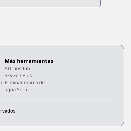
Más herramientas
AITransdub
SkyGen Plus
a.
Eliminar marca de
agua Sora
ervados.