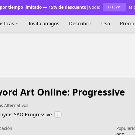
por tiempo limitado — 15% de descuento
|
Code:
at 
T1P15VV
ísticas
Invita amigos
Descubrir
Uso
Precio
ord Art Online: Progressive
os Alternativos
nyms:SAO Progressive
↓
icación
Populari