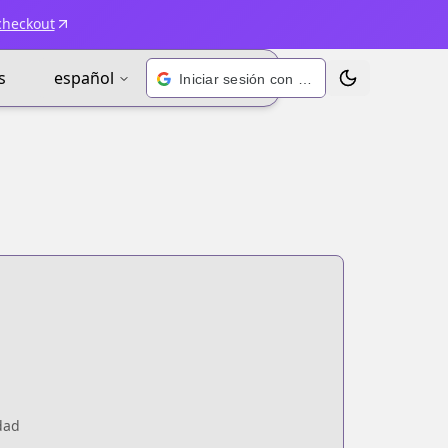
checkout
s
español
Iniciar sesión con Google
Alternar tema
dad