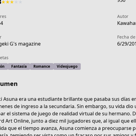
950
3
★
★
★
★
★
res
Autor
84
Kawahar
r
Fecha de
eki G's magazine
6/29/20
etas
ión
Fantasía
Romance
Videojuego
sumen
i Asuna era una estudiante brillante que pasaba sus días 
enes de ingreso a la secundaria. Sin embargo, su vida dio
ar el sistema de juego de realidad virtual de su hermano. 
11e4-4932-a527-89d63d3a62d9
d Art Online, junto a diez mil jugadores que, al igual que el
da que el tiempo avanza, Asuna comienza a preocuparse p
asía, temiendo ser vista como un fracaso por sus amigos y 