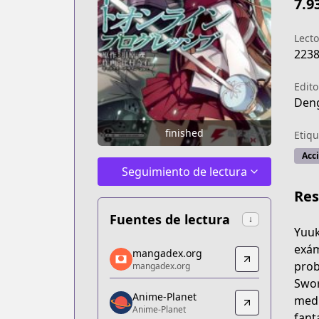
7.9
Lecto
223
Edito
Deng
finished
Etiqu
Acc
Seguimiento de lectura
Re
Fuentes de lectura
↓
Yuuk
mangadex.org
exám
mangadex.org
mangadex.org
prob
mangadex.org
https://mangadex.org/title/22ea3f54-
Swor
Anime-Planet
Anime-Planet
medi
Anime-Planet
Anime-Planet
fant