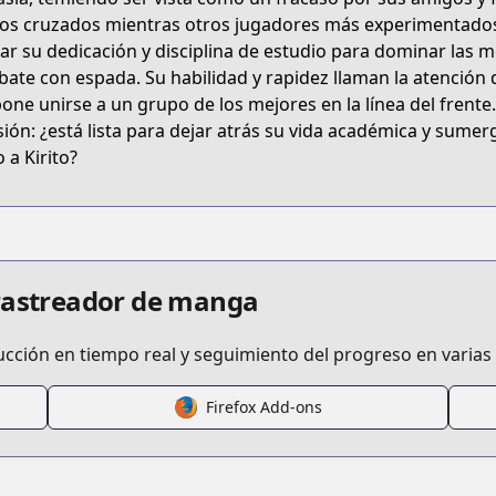
sword-art-online-progressive
os cruzados mientras otros jugadores más experimentados 
car su dedicación y disciplina de estudio para dominar las m
ate con espada. Su habilidad y rapidez llaman la atención d
one unirse a un grupo de los mejores en la línea del frente
sión: ¿está lista para dejar atrás su vida académica y sume
 a Kirito?
s.html?id=7e2shh3
t-online-progressive-manga
 rastreador de manga
ucción en tiempo real y seguimiento del progreso en varias
Firefox Add-ons