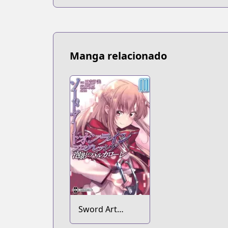
Motomeru no
wa
Machigatteiru
Darou ka
Manga relacionado
Sword Art
Online: