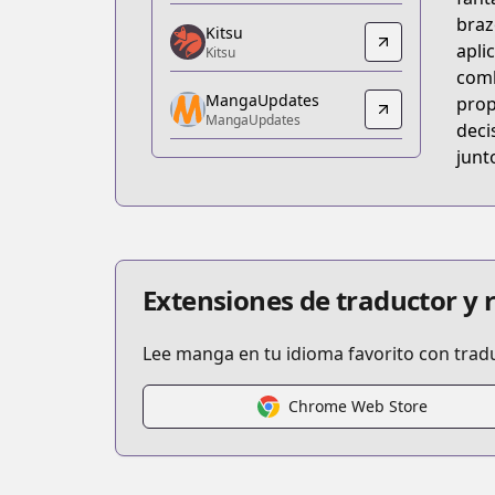
https://www.anime-planet.com/manga/
braz
Kitsu
Kitsu
apli
Kitsu
Kitsu
comb
MangaUpdates
https://kitsu.app/manga/10924
prop
MangaUpdates
MangaUpdates
deci
MangaUpdates
junto
https://www.mangaupdates.com/serie
Official English
Official English
https://yenpress.com/series/sword-ar
Extensiones de traductor y
Lee manga en tu idioma favorito con trad
Chrome Web Store