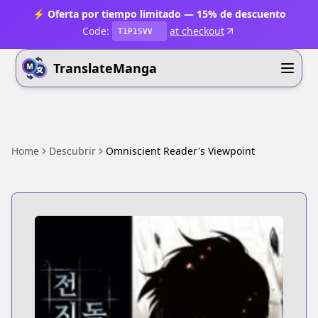
⚡ Oferta por tiempo limitado — 15% de descuento
Code:
at checkout
T1P15VV
TranslateManga
Home
Descubrir
Omniscient Reader's Viewpoint