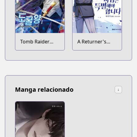
Tomb Raider
A Returner's
King
Magic Should Be
Special
Manga relacionado
↓