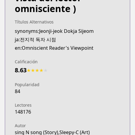
Webtoons
omnisciente )
https://www.webtoons.com/es/fantasy/omniscient-
Webtoons
Títulos Alternativos
Webtoons
synonyms:Jeonji-jeok Dokja Sijeom
https://www.webtoons.com/zh-hant/fantasy/duzhe/
ja:전지적 독자 시점
Webtoons
Webtoons
en:Omniscient Reader's Viewpoint
https://www.webtoons.com/th/fantasy/omniscient-
Webtoons
Calificación
Webtoons
8.63
★
★
★
★
★
https://www.webtoons.com/en/action/omniscient-r
Naver Webtoon
Popularidad
Naver Webtoon
84
https://comic.naver.com/webtoon/list.nhn?titleId
Lectores
148176
Autor
sing N song (Story),Sleepy-C (Art)