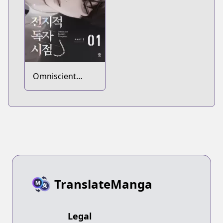
Omniscient
Reader's
Viewpoint
TranslateManga
Legal