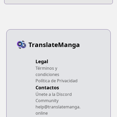
Bangai-hen:
Nobuyuki Kai no
Matsuri Futatabi
Akumu
TranslateManga
Legal
Términos y
condiciones
Política de Privacidad
Contactos
Únete a la Discord
Community
help@translatemanga.
online