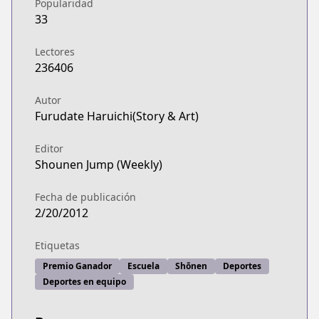
Popularidad
https://www.viz.com/shonenjump/chapters/haiky
33
Official Site
Official Site
Lectores
https://www.viz.com/haikyu
236406
Shonen Jump
Shonen Jump
Autor
Furudate Haruichi(Story & Art)
https://www.shonenjump.com/j/rensai/haikyu.htm
Official Site
Editor
Official Site
Shounen Jump (Weekly)
https://jumptoon.com/series/JT00027
MANGA Plus
Fecha de publicación
MANGA Plus
2/20/2012
https://mangaplus.shueisha.co.jp/titles/100014
Etiquetas
Premio Ganador
Escuela
Shōnen
Deportes
Deportes en equipo