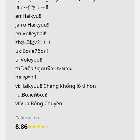
Kitsu
ja:ハイキュー!!
https://kitsu.app/manga/12619
en:Haikyu!!
CDJapan
ja-ro:Haikyuu!!
CDJapan
en:Volleyball!!
https://www.anime-planet.com/manga/https://ww
MangaUpdates
zh:排球少年！！
MangaUpdates
uk:Волейбол!
https://www.mangaupdates.com/series.html?id=7
tr:Voleybol!
Book☆Walker
th:ไฮคิว!! คู่ตบฟ้าประทาน
Book☆Walker
he:הייקיו!!
https://bookwalker.jp/series/12997
vi:Haikyuu!! Chàng khổng lồ tí hon
Official English
Official English
ru:Волейбол!
https://www.viz.com/shonenjump/chapters/haiky
vi:Vua Bóng Chuyền
Mangas.io
Mangas.io
Calificación
https://www.mangas.io/lire/haikyuu
8.86
★
★
★
★
★
Viz
Viz