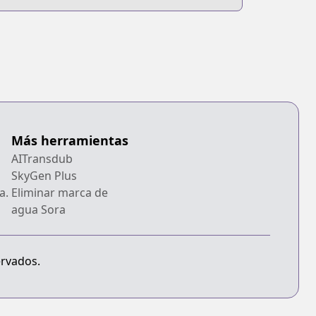
Más herramientas
AITransdub
SkyGen Plus
a.
Eliminar marca de
agua Sora
ervados.