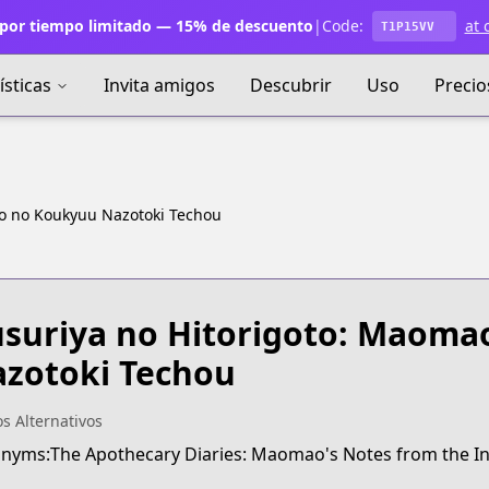
por tiempo limitado — 15% de descuento
|
Code:
at 
T1P15VV
ísticas
Invita amigos
Descubrir
Uso
Precio
o no Koukyuu Nazotoki Techou
suriya no Hitorigoto: Maoma
zotoki Techou
os Alternativos
nyms:The Apothecary Diaries: Maomao's Notes from the In