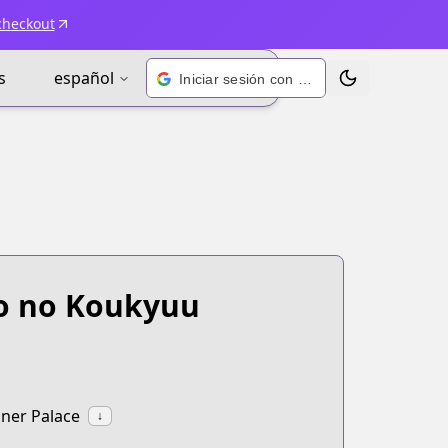
checkout
s
español
Iniciar sesión con Google
Alternar tema
o no Koukyuu
ner Palace
↓