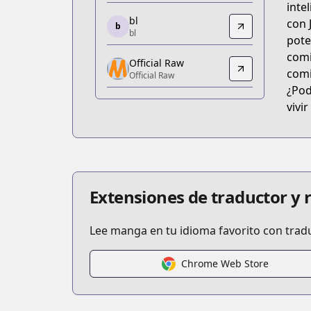
inte
https://www.anime-planet.com/manga/
bl
con 
b
bl
bl
pote
bl
comi
Official Raw
493435
comi
Official Raw
Official Raw
¿Pod
Official Raw
vivi
https://www.sunday-webry.com/episo
Kitsu
Kitsu
https://kitsu.app/manga/51635
MangaUpdates
Extensiones de traductor y
MangaUpdates
https://www.mangaupdates.com/serie
Lee manga en tu idioma favorito con trad
novelUpdates
novelUpdates
Chrome Web Store
https://www.novelupdates.com/series/
Book☆Walker
Book☆Walker