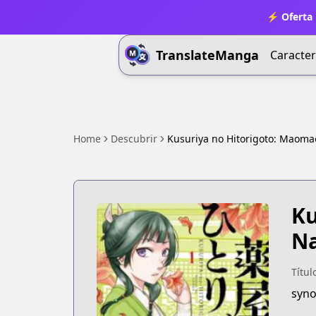
⚡ Oferta 
TranslateManga
Caracter
Home
Descubrir
Kusuriya no Hitorigoto: Maoma
Ku
Na
Títul
syno