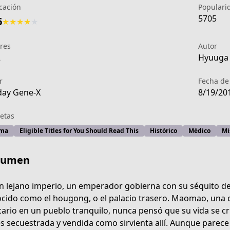
icación
Populari
5705
6
★
★
★
★
★
res
Autor
2
Hyuuga 
r
Fecha de
ay Gene-X
8/19/20
etas
ma
Eligible Titles for You Should Read This
Histórico
Médico
Mi
sumen
n lejano imperio, un emperador gobierna con su séquito de 
cido como el hougong, o el palacio trasero. Maomao, una 
e0b7-4170-941d-29f652c3c19d
cario en un pueblo tranquilo, nunca pensó que su vida se cru
es secuestrada y vendida como sirvienta allí. Aunque parec