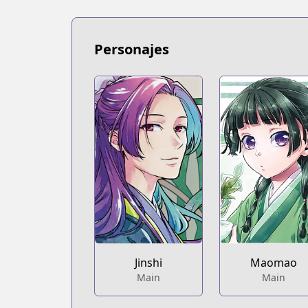
https://bookwalker.jp/series/149254/lis
Personajes
Jinshi
Maomao
Main
Main