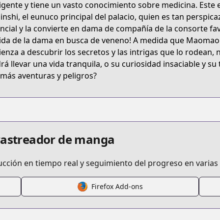
ligente y tiene un vasto conocimiento sobre medicina. Este 
the-apothecary-diaries-maomaos-notes-from-the-inner-pa
Jinshi, el eunuco principal del palacio, quien es tan perspic
ncial y la convierte en dama de compañía de la consorte fa
da de la dama en busca de veneno! A medida que Maomao se 
enza a descubrir los secretos y las intrigas que lo rodean,
rá llevar una vida tranquila, o su curiosidad insaciable y su 
r más aventuras y peligros?
de/3269754496551508487
 rastreador de manga
s.html?id=ua26705
ucción en tiempo real y seguimiento del progreso en varias
Firefox Add-ons
kusuriya-no-hitorigoto