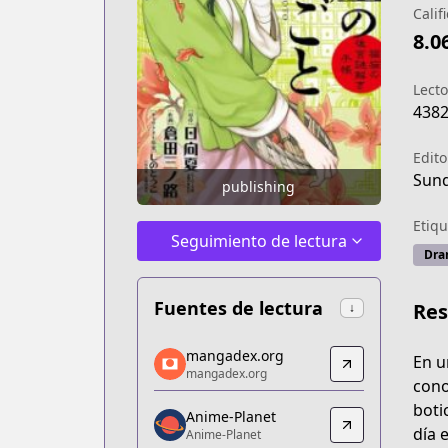
Calif
8.0
Lecto
438
Edito
Sund
publishing
Etiqu
Seguimiento de lectura
Dra
Fuentes de lectura
Re
↓
mangadex.org
mangadex.org
En u
mangadex.org
mangadex.org
cono
https://mangadex.org/title/8c1d7d0c-
boti
Anime-Planet
Anime-Planet
día 
Anime-Planet
Anime-Planet