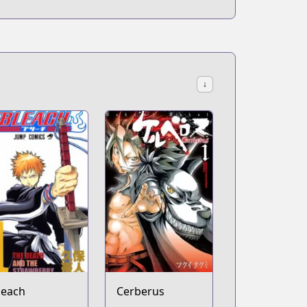
↓
leach
Cerberus