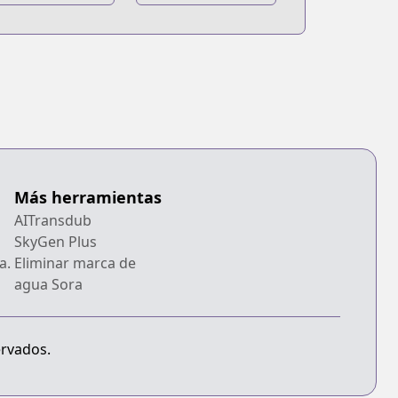
Más herramientas
AITransdub
SkyGen Plus
a.
Eliminar marca de
agua Sora
ervados.