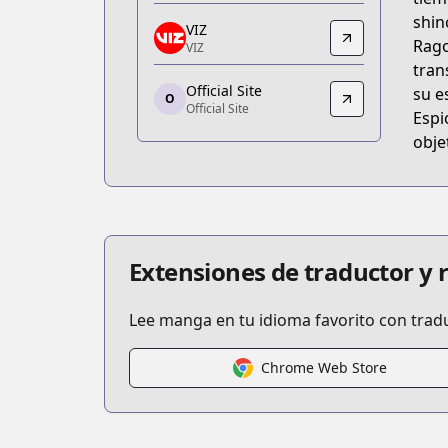
https://mangaplus.shueisha.co.jp/title
shin
VIZ
VIZ
Rago
VIZ
VIZ
tran
Official Site
https://www.viz.com/shonenjump/chap
su e
O
Official Site
Official Site
Espi
Official Site
obje
http://jumpsq.shueisha.co.jp/rensai/bl
Extensiones de traductor y
Lee manga en tu idioma favorito con trad
Chrome Web Store