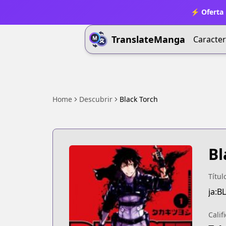
⚡ Oferta 
TranslateManga
Caracter
Home
Descubrir
Black Torch
Bl
Títul
ja:B
Calif