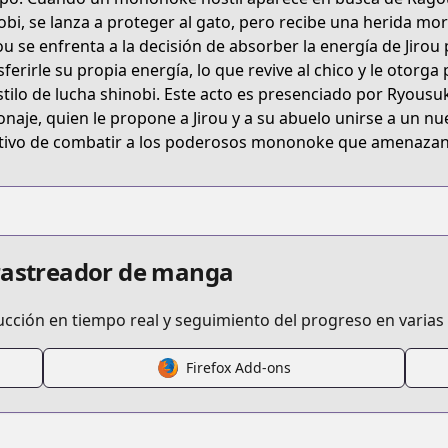
s/100521
obi, se lanza a proteger al gato, pero recibe una herida mor
u se enfrenta a la decisión de absorber la energía de Jirou
sferirle su propia energía, lo que revive al chico y le otor
ters/black-torch
stilo de lucha shinobi. Este acto es presenciado por Ryousu
onaje, quien le propone a Jirou y a su abuelo unirse a un n
tivo de combatir a los poderosos mononoke que amenazan 
acktorch/
 rastreador de manga
ucción en tiempo real y seguimiento del progreso en varias
Firefox Add-ons