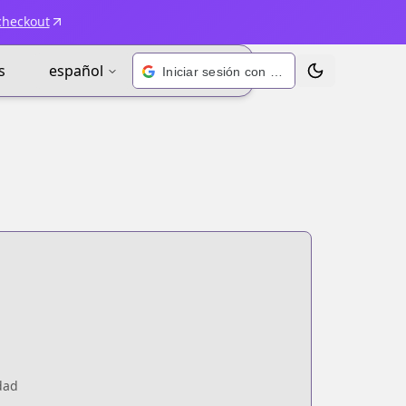
checkout
s
español
Iniciar sesión con Google
Alternar tema
dad