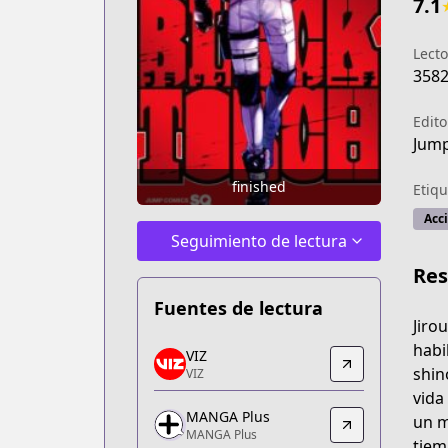
7.1
Lecto
358
Edito
Jump
finished
Etiqu
Acc
Seguimiento de lectura
Re
Fuentes de lectura
Jiro
VIZ
habi
VIZ
VIZ
shin
VIZ
https://www.viz.com/black-torch
vida
MANGA Plus
MANGA Plus
un m
MANGA Plus
MANGA Plus
tiem