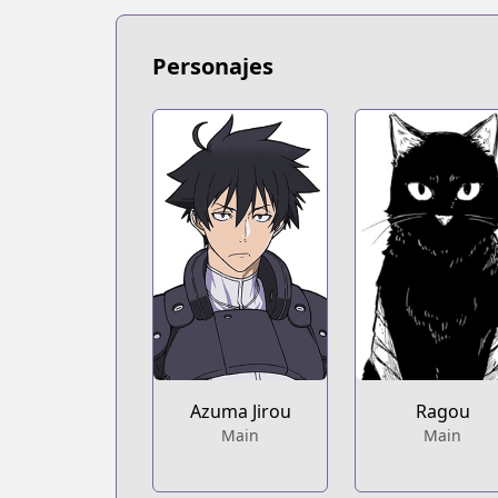
Personajes
Azuma Jirou
Ragou
Main
Main