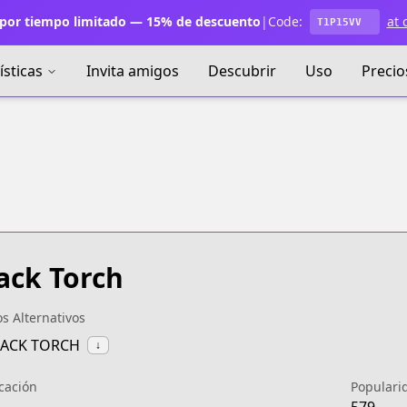
por tiempo limitado — 15% de descuento
|
Code:
at 
T1P15VV
ísticas
Invita amigos
Descubrir
Uso
Precio
ack Torch
os Alternativos
LACK TORCH
↓
icación
Populari