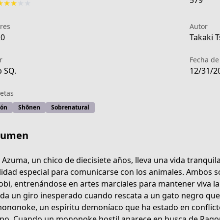
579
★
★
★
★
★
res
Autor
20
Takaki T
r
Fecha de
 SQ.
12/31/2
etas
ión
Shōnen
Sobrenatural
sumen
u Azuma, un chico de diecisiete años, lleva una vida tranqui
lidad especial para comunicarse con los animales. Ambos so
obi, entrenándose en artes marciales para mantener viva la
 da un giro inesperado cuando rescata a un gato negro que
ononoke, un espíritu demoníaco que ha estado en conflic
po. Cuando un mononoke hostil aparece en busca de Ragou,