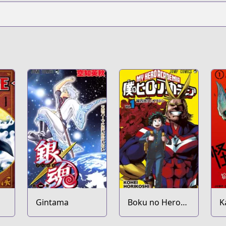
16480028985383
Gintama
Boku no Hero
K
Academia