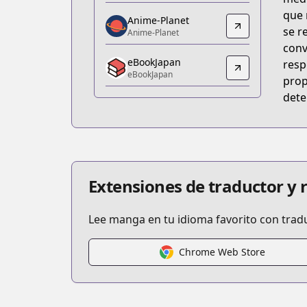
https://www.amazon.co.jp/gp/produc
que 
Anime-Planet
Anime-Planet
se r
Anime-Planet
Anime-Planet
conv
eBookJapan
https://www.anime-planet.com/mang
resp
eBookJapan
eBookJapan
prop
eBookJapan
dete
https://ebookjapan.yahoo.co.jp/books
Official Raw
Official Raw
https://tonarinoyj.jp/episode/139320
Kitsu
Extensiones de traductor y
Kitsu
https://kitsu.app/manga/24147
Lee manga en tu idioma favorito con trad
CDJapan
CDJapan
Chrome Web Store
https://www.anime-planet.com/manga
MangaUpdates
MangaUpdates