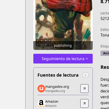
8.7
Lecto
521
Edito
Tona
publishing
Etiqu
Acc
Seguimiento de lectura
Re
Fuentes de lectura
↓
Desp
mangadex.org
fuer
mangadex.org
mangadex.org
deci
mangadex.org
https://mangadex.org/title/d8a959f7-6
verd
Amazon
Amazon
qued
Amazon
Amazon
medi