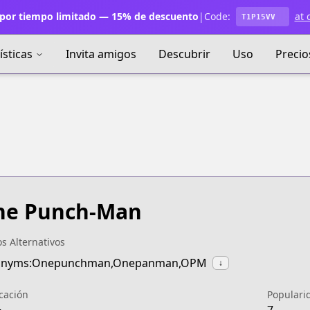
por tiempo limitado — 15% de descuento
|
Code:
at 
T1P15VV
ísticas
Invita amigos
Descubrir
Uso
Precio
ne Punch-Man
os Alternativos
onyms:Onepunchman,Onepanman,OPM
↓
icación
Populari