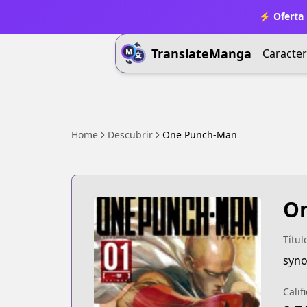
⚡ Oferta 
TranslateManga
Caracter
Home
Descubrir
One Punch-Man
O
Títul
syn
Calif