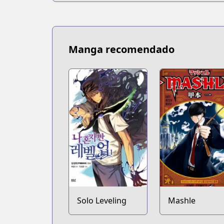
Tonari no Young Jump
Tonari no Young Jump
https://tonarinoyj.jp/episode/139320
Manga recomendado
Solo Leveling
Mashle