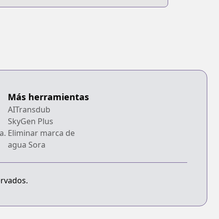
Más herramientas
AITransdub
SkyGen Plus
a.
Eliminar marca de
agua Sora
ervados.