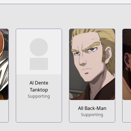
s.html?id=80345
pters/one-punch-man
.series?productNo=2805846
Al Dente
c/34265
Tanktop
Supporting
470
All Back-Man
Supporting
pters/one-punch-man