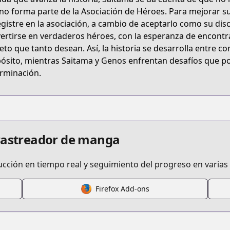
t/B074CGZDXX
no forma parte de la Asociación de Héroes. Para mejorar s
egistre en la asociación, a cambio de aceptarlo como su dis
ertirse en verdaderos héroes, con la esperanza de encont
a/one-punch-man
eto que tanto desean. Así, la historia se desarrolla entre 
ósito, mientras Saitama y Genos enfrentan desafíos que p
rminación.
/364725/
16480028985383
 rastreador de manga
ucción en tiempo real y seguimiento del progreso en varias
Firefox Add-ons
/https://www.cdjapan.co.jp/product/NEOBK-2564289