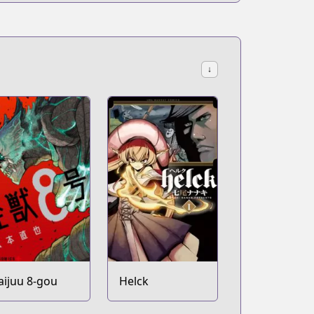
↓
aijuu 8-gou
Helck