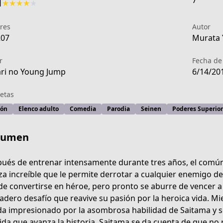
7
1
★
★
★
★
★
res
Autor
207
Murata 
r
Fecha de
ri no Young Jump
6/14/20
etas
ión
Elenco adulto
Comedia
Parodia
Seinen
Poderes Superior
sumen
ués de entrenar intensamente durante tres años, el común
za increíble que le permite derrotar a cualquier enemigo de
de convertirse en héroe, pero pronto se aburre de vencer 
48e-4c8d-8f23-f1f3f8e129f3
adero desafío que reavive su pasión por la heroica vida. M
a impresionado por la asombrosa habilidad de Saitama y s
da que avanza la historia, Saitama se da cuenta de que no 