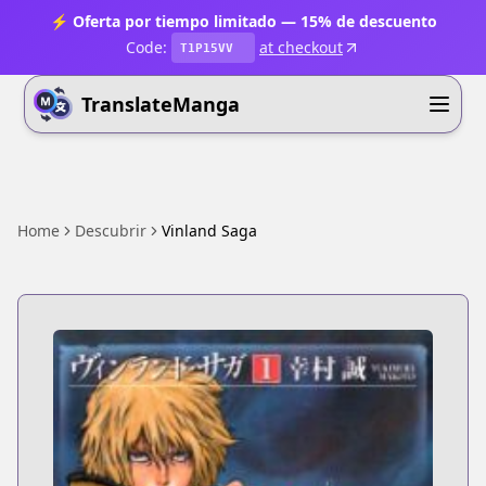
⚡ Oferta por tiempo limitado — 15% de descuento
Code:
at checkout
T1P15VV
TranslateManga
Home
Descubrir
Vinland Saga