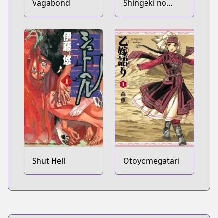
Vagabond
Shingeki no
Kyojin
Shut Hell
Otoyomegatari