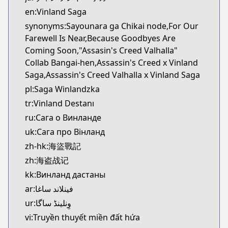
Kitsu
en:Vinland Saga
https://kitsu.app/manga/1456
synonyms:Sayounara ga Chikai node,For Our
CDJapan
Farewell Is Near,Because Goodbyes Are
CDJapan
Coming Soon,"Assasin's Creed Valhalla"
https://www.anime-planet.com/manga/https://ww
Collab Bangai-hen,Assassin's Creed x Vinland
MangaUpdates
Saga,Assassin's Creed Valhalla x Vinland Saga
MangaUpdates
pl:Saga Winlandzka
https://www.mangaupdates.com/series.html?id=1
tr:Vinland Destanı
Book☆Walker
Book☆Walker
ru:Сага о Винланде
https://bookwalker.jp/series/3555/list
uk:Сага про Вінланд
Official English
zh-hk:海盜戰記
Official English
zh:海盗战记
https://comics.inkr.com/title/2107-vinland-saga
kk:Винланд дастаны
ar:فينلاند ساغا
ur:وِنلینڈ ساگا
vi:Truyền thuyết miền đất hứa