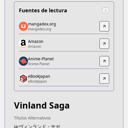
Fuentes de lectura
↓
mangadex.org
mangadex.org
mangadex.org
mangadex.org
https://mangadex.org/title/5d1fc77e-706a-4fc5-b
Amazon
Amazon
Amazon
Amazon
https://www.amazon.co.jp/dp/B074C9PB88
Anime-Planet
Anime-Planet
Anime-Planet
Anime-Planet
eBookJapan
https://www.anime-planet.com/manga/vinland-sa
eBookJapan
eBookJapan
eBookJapan
https://ebookjapan.yahoo.co.jp/books/107593/
Vinland Saga
Official Raw
Official Raw
https://pocket.shonenmagazine.com/episode/10
Títulos Alternativos
Kitsu
ja:ヴィンランド・サガ