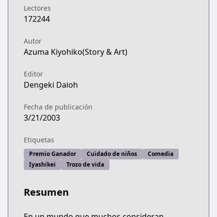
Lectores
https://www.lezhin.com/ko/comic/yotsubarang
172244
ComicWalker
ComicWalker
Autor
https://comic-walker.com/contents/detail/KDCW
Azuma Kiyohiko(Story & Art)
Official Site
Official Site
Editor
https://dengekidaioh.jp/product/yotsubato/
Dengeki Daioh
Fecha de publicación
3/21/2003
Etiquetas
Premio Ganador
Cuidado de niños
Comedia
Iyashikei
Trozo de vida
Resumen
En un mundo que muchos consideran