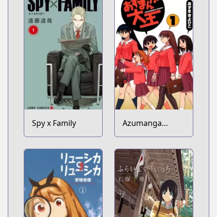
Spy x Family
Azumanga
Daioh