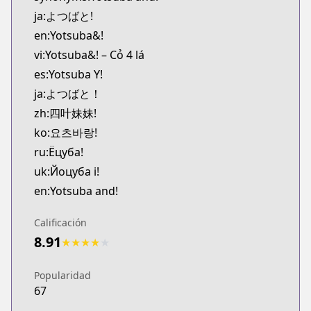
CDJapan
ja:よつばと!
https://www.anime-planet.com/manga/https:/
en:Yotsuba&!
MangaUpdates
vi:Yotsuba&! – Cỏ 4 lá
MangaUpdates
es:Yotsuba Y!
https://www.mangaupdates.com/series.html?id=5
Official English
ja:よつばと！
Official English
zh:四叶妹妹!
https://yenpress.com/series/yotsuba
ko:요츠바랑!
Yen Press
ru:Ёцуба!
Yen Press
uk:Йоцуба і!
https://yenpress.com/series/yotsuba
en:Yotsuba and!
KakaoPage
KakaoPage
Calificación
https://page.kakao.com/content/47669603
8.91
Naver Series
★
★
★
★
★
Naver Series
https://series.naver.com/comic/detail.series?pro
Popularidad
67
Lezhin
Lezhin