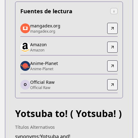
Fuentes de lectura
↓
mangadex.org
mangadex.org
mangadex.org
mangadex.org
https://mangadex.org/title/58be6aa6-06cb-4ca5-b
Amazon
Amazon
Amazon
Amazon
https://www.amazon.co.jp/dp/4048690663/
Anime-Planet
Anime-Planet
Anime-Planet
Anime-Planet
Official Raw
https://www.anime-planet.com/manga/yotsuba
O
Official Raw
Official Raw
Official Raw
https://dengekidaioh.jp/product/yotsubato/
Yotsuba to!
( Yotsuba! )
Kitsu
Kitsu
https://kitsu.app/manga/272
Títulos Alternativos
CDJapan
synonyms:Yotsuba and!