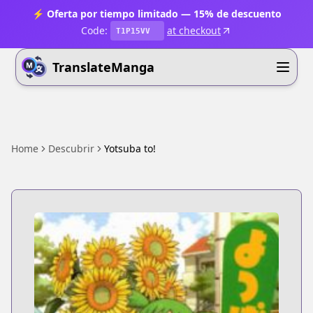
⚡ Oferta por tiempo limitado — 15% de descuento
Code:
at checkout
T1P15VV
TranslateManga
Home
Descubrir
Yotsuba to!