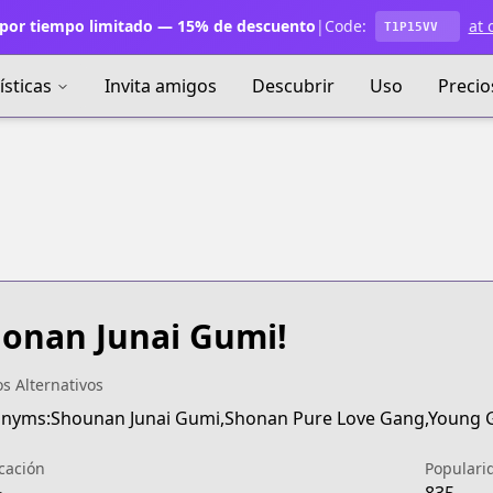
por tiempo limitado — 15% de descuento
|
Code:
at 
T1P15VV
ísticas
Invita amigos
Descubrir
Uso
Precio
onan Junai Gumi!
os Alternativos
nyms:Shounan Junai Gumi,Shonan Pure Love Gang,Young
icación
Populari