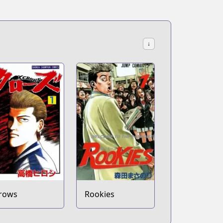
↓
rows
Rookies