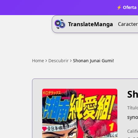
⚡ Oferta 
TranslateManga
Caracter
Home
Descubrir
Shonan Junai Gumi!
Sh
Títul
syno
Calif