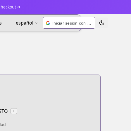
checkout
s
español
Iniciar sesión con Google
Alternar tema
 GTO
↓
dad