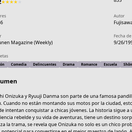
835
2
★
★
★
★
★
res
Autor
66
Fujisawa
r
Fecha de
nen Magazine (Weekly)
9/26/19
etas
ión
Comedia
Delincuentes
Drama
Romance
Escuela
Shō
sumen
chi Onizuka y Ryuuji Danma son parte de una famosa pandil
. Cuando no están montando sus motos por la ciudad, estos
e intentan conquistar a chicas jóvenes. La historia sigue a 
-7228-42e1-b49c-bbb50a8befdd
iencia rebelde y su vida de aventuras, tiene un destino so
za la trama, se revela que Onizuka no solo es un chico pro
 potencial para convertirse en el mejor maestro de Japón. A