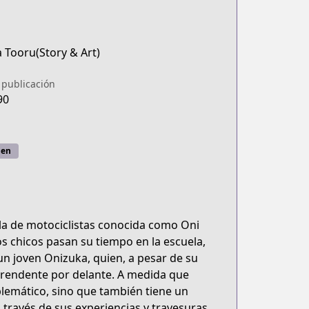
 Tooru(Story & Art)
 publicación
90
nen
la de motociclistas conocida como Oni
 chicos pasan su tiempo en la escuela,
un joven Onizuka, quien, a pesar de su
rprendente por delante. A medida que
blemático, sino que también tiene un
 través de sus experiencias y travesuras,