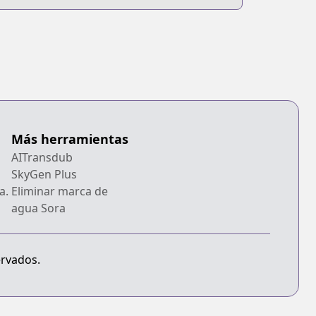
Más herramientas
AITransdub
SkyGen Plus
a.
Eliminar marca de
agua Sora
ervados.