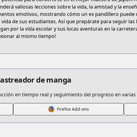
t/B07875455R
nderá valiosas lecciones sobre la vida, la amistad y la ense
ntos emotivos, mostrando cómo un ex pandillero puede c
a vida de sus estudiantes. Así que prepárate para seguir l
/shonan-junai-gumi
gan por la vida escolar y sus locas aventuras en la carretera
exionar al mismo tiempo!
/420836/
 rastreador de manga
ucción en tiempo real y seguimiento del progreso en varias
s.html?id=421
Firefox Add-ons