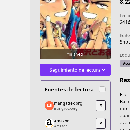
8.2
Lecto
241
Edito
Shou
finished
Etiqu
Acc
Seguimiento de lectura
Re
Fuentes de lectura
↓
Eiki
mangadex.org
Baku
mangadex.org
mangadex.org
dond
mangadex.org
https://mangadex.org/title/857a4d6b
apar
Amazon
Amazon
avan
Amazon
Amazon
gran