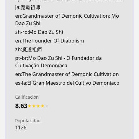
novelUpdates
ja:魔道祖师
https://www.novelupdates.com/series/the-founder
en:Grandmaster of Demonic Cultivation: Mo
Official English
Dao Zu Shi
Official English
zh-ro:Mo Dao Zu Shi
https://sevenseasentertainment.com/series/gran
en:The Founder Of Diabolism
zh:魔道祖师
pt-br:Mo Dao Zu Shi - O Fundador da
Cultivação Demoníaca
en:The Grandmaster of Demonic Cultivation
es-la:El Gran Maestro del Cultivo Demoniaco
Calificación
8.63
★
★
★
★
★
Popularidad
1126