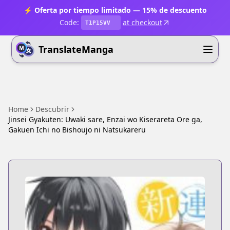
⚡ Oferta por tiempo limitado — 15% de descuento
Code:
at checkout
T1P15VV
TranslateManga
Home
Descubrir
Jinsei Gyakuten: Uwaki sare, Enzai wo Kiserareta Ore ga,
Gakuen Ichi no Bishoujo ni Natsukareru