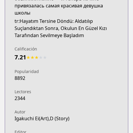
привязалась самая красивая девушка
школы
tr:Hayatım Tersine Döndü: Aldatılıp
Suçlandıktan Sonra, Okulun En Güzel Kızı
Tarafından Sevilmeye Başladım
Calificación
7.21
★
★
★
★
★
Popularidad
8892
Lectores
2344
Autor
Igakuchi Ei(Art),D (Story)
Editor