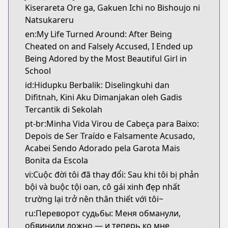
Kiserareta Ore ga, Gakuen Ichi no Bishoujo ni
Natsukareru
en:My Life Turned Around: After Being
Cheated on and Falsely Accused, I Ended up
Being Adored by the Most Beautiful Girl in
School
id:Hidupku Berbalik: Diselingkuhi dan
Difitnah, Kini Aku Dimanjakan oleh Gadis
Tercantik di Sekolah
pt-br:Minha Vida Virou de Cabeça para Baixo:
Depois de Ser Traído e Falsamente Acusado,
Acabei Sendo Adorado pela Garota Mais
Bonita da Escola
vi:Cuộc đời tôi đã thay đổi: Sau khi tôi bị phản
bội và buộc tội oan, cô gái xinh đẹp nhất
trường lại trở nên thân thiết với tôi~
ru:Переворот судьбы: Меня обманули,
обвинили ложно — и теперь ко мне