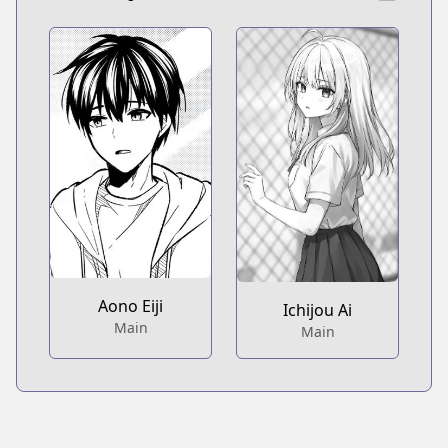
Aono Eiji
Ichijou Ai
Main
Main