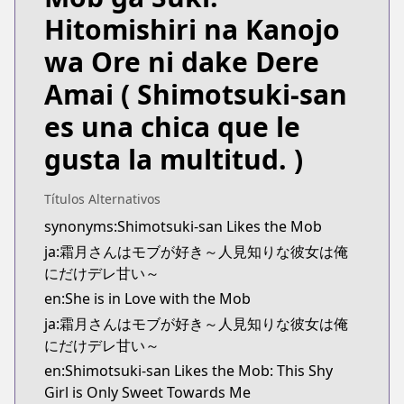
https://comicride.jp/series/b375235835e02?s=1
Hitomishiri na Kanojo
Kitsu
Kitsu
wa Ore ni dake Dere
https://kitsu.app/manga/shimotsuki-san-wa-mob-
Amai
( Shimotsuki-san
CDJapan
CDJapan
es una chica que le
https://www.anime-planet.com/manga/http
gusta la multitud. )
MangaUpdates
MangaUpdates
https://www.mangaupdates.com/series.html?id=z
Títulos Alternativos
novelUpdates
synonyms:Shimotsuki-san Likes the Mob
novelUpdates
ja:霜月さんはモブが好き～人見知りな彼女は俺
https://www.novelupdates.com/series/shimotsuki-
にだけデレ甘い～
Book☆Walker
en:She is in Love with the Mob
Book☆Walker
ja:霜月さんはモブが好き～人見知りな彼女は俺
https://bookwalker.jp/series/418920/list
にだけデレ甘い～
en:Shimotsuki-san Likes the Mob: This Shy
Girl is Only Sweet Towards Me