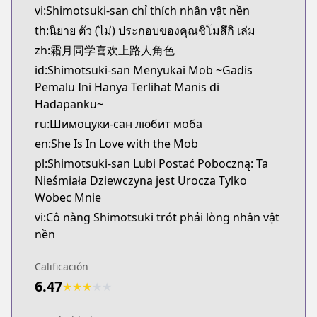
vi:Shimotsuki-san chỉ thích nhân vật nền
th:นิยาย ตัว (ไม่) ประกอบของคุณชิโมสึกิ เล่ม
zh:霜月同学喜欢上路人角色
id:Shimotsuki-san Menyukai Mob ~Gadis
Pemalu Ini Hanya Terlihat Manis di
Hadapanku~
ru:Шимоцуки-сан любит моба
en:She Is In Love with the Mob
pl:Shimotsuki-san Lubi Postać Poboczną: Ta
Nieśmiała Dziewczyna jest Urocza Tylko
Wobec Mnie
vi:Cô nàng Shimotsuki trót phải lòng nhân vật
nền
Calificación
6.47
★
★
★
★
★