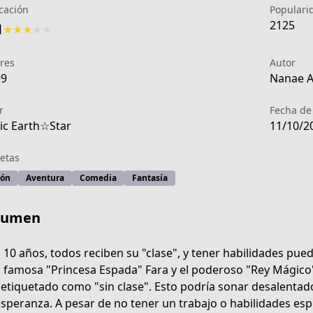
icación
Populari
2125
1
★
★
★
★
★
res
Autor
99
Nanae Ak
r
Fecha de
c Earth☆Star
11/10/2
etas
ión
Aventura
Comedia
Fantasía
sumen
s 10 años, todos reciben su "clase", y tener habilidades puede
a famosa "Princesa Espada" Fara y el poderoso "Rey Mágico"
ce6c-4586-b2ad-a414fc7e0d22
 etiquetado como "sin clase". Esto podría sonar desalentador
speranza. A pesar de no tener un trabajo o habilidades esp