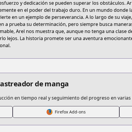
esfuerzo y dedicación se pueden superar los obstáculos. Ar
D8XHZ
emente en el poder del trabajo duro. En un mundo donde las
ierte en un ejemplo de perseverancia. A lo largo de su viaje
n a prueba su determinación, pero siempre busca maneras 
ushoku-no-eiyuu-betsu-ni-skill-nanka-ira-nakattan-daga
mable, Arel nos muestra que, aunque no tenga una clase de
arlo lejos. La historia promete ser una aventura emocionante
onal.
/546422
/musyoku
 rastreador de manga
ucción en tiempo real y seguimiento del progreso en varias
Firefox Add-ons
/https://www.cdjapan.co.jp/product/NEOBK-2371660