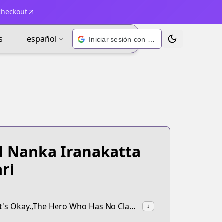
checkout
s
español
Iniciar sesión con Google
Alternar tema
ll Nanka Iranakatta
ri
synonyms:The Hero Who Has No Class. I Don't Need Any Skills, It's Okay.,The Hero Who Has No Class.
↓