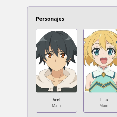
https://www.mangaupdates.com/serie
novelUpdates
novelUpdates
Personajes
https://www.novelupdates.com/series/
Book☆Walker
Book☆Walker
https://bookwalker.jp/series/208282/lis
Official English
Official English
https://store.crunchyroll.com/produc
Arel
Lilia
Main
Main