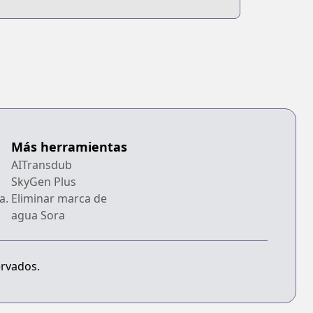
Más herramientas
AITransdub
SkyGen Plus
a.
Eliminar marca de
agua Sora
ervados.