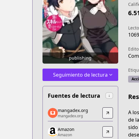
Calif
6.5
Lecto
106
Edito
Comi
publishing
Etiqu
Seguimiento de lectura
Acc
Fuentes de lectura
Re
↓
mangadex.org
mangadex.org
A lo
mangadex.org
mangadex.org
de l
https://mangadex.org/title/ebea2cf5-
sido
Amazon
Amazon
dese
Amazon
Amazon