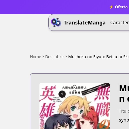
⚡ Oferta 
TranslateManga
Caracter
Home
Descubrir
Mushoku no Eiyuu: Betsu ni Ski
Mu
n 
Títul