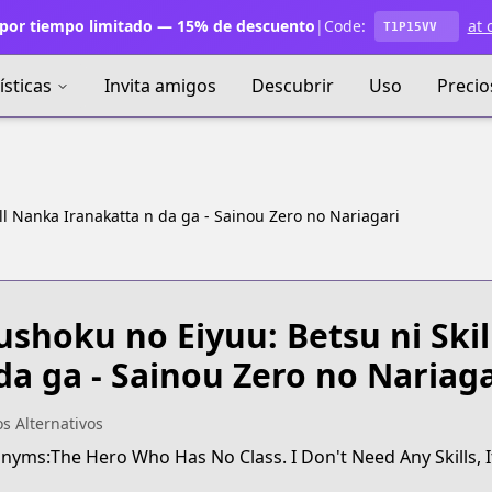
por tiempo limitado — 15% de descuento
|
Code:
at 
T1P15VV
ísticas
Invita amigos
Descubrir
Uso
Precio
ll Nanka Iranakatta n da ga - Sainou Zero no Nariagari
shoku no Eiyuu: Betsu ni Ski
da ga - Sainou Zero no Nariaga
os Alternativos