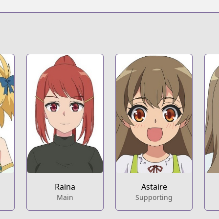
s.html?id=154313
mushoku-no-eiyuu-betsu-ni-skill-nanka-iranakattan-daga
t
ts/hero-without-a-class-manga-volume-1-9781642733822.ht
Raina
Astaire
Main
Supporting