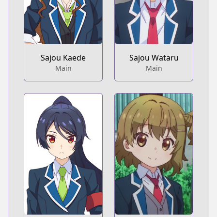
Sajou Kaede
Sajou Wataru
Main
Main