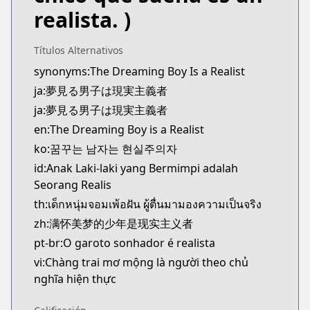
Kitsu
realista. )
https://kitsu.app/manga/yumemiru-danshi-wa-gen
MangaUpdates
Títulos Alternativos
MangaUpdates
synonyms:The Dreaming Boy Is a Realist
https://www.mangaupdates.com/series.html?id=1
ja:夢見る男子は現実主義者
novelUpdates
novelUpdates
ja:夢見る男子は現実主義者
https://www.novelupdates.com/series/yume-miru-
en:The Dreaming Boy is a Realist
Book☆Walker
ko:꿈꾸는 남자는 현실주의자
Book☆Walker
id:Anak Laki-laki yang Bermimpi adalah
https://bookwalker.jp/series/319275/list
Seorang Realis
Web Ace
th:เด็กหนุ่มจอมเพ้อฝัน ผู้ตื่นมามองความเป็นจริง
Web Ace
zh:满怀美梦的少年是现实主义者
https://web-ace.jp/shonenace/contents/518/
ComicWalker
pt-br:O garoto sonhador é realista
ComicWalker
vi:Chàng trai mơ mộng là người theo chủ
https://comic-walker.com/contents/detail/KDCW_
nghĩa hiện thực