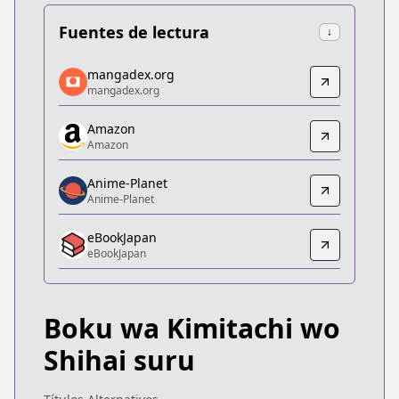
Fuentes de lectura
↓
mangadex.org
mangadex.org
mangadex.org
mangadex.org
https://mangadex.org/title/564046e1-2919-4f8b-9
Amazon
Amazon
Amazon
Amazon
https://www.amazon.co.jp/dp/B0B9625KWF
Anime-Planet
Anime-Planet
Anime-Planet
Anime-Planet
eBookJapan
https://www.anime-planet.com/manga/boku-wa-ki
eBookJapan
eBookJapan
eBookJapan
https://ebookjapan.yahoo.co.jp/books/704647
Boku wa Kimitachi wo
Official Raw
Official Raw
Shihai suru
https://yanmaga.jp/comics/僕は君たちを支配する
Kitsu