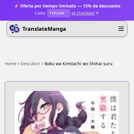
⚡ Oferta por tiempo limitado — 15% de descuento
Code:
at checkout
T1P15VV
TranslateManga
Home
Descubrir
Boku wa Kimitachi wo Shihai suru