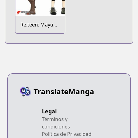
Re:teen: Mayu
no Naka de Mou
Ichido 10-dai no
Kimi to Au
TranslateManga
Legal
Términos y
condiciones
Política de Privacidad