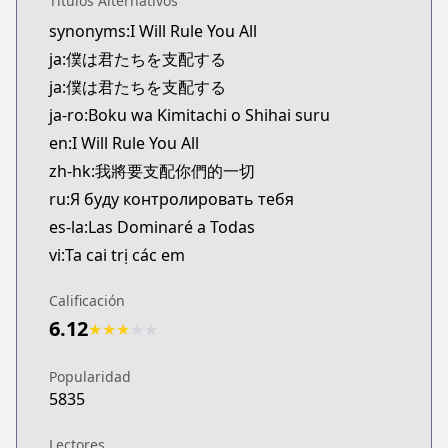
Títulos Alternativos
Kitsu
synonyms:I Will Rule You All
https://kitsu.app/manga/63892
ja:僕は君たちを支配する
CDJapan
CDJapan
ja:僕は君たちを支配する
https://www.anime-planet.com/manga/https://ww
ja-ro:Boku wa Kimitachi o Shihai suru
MangaUpdates
en:I Will Rule You All
MangaUpdates
zh-hk:我將要支配你們的一切
https://www.mangaupdates.com/series.html?id=t
ru:Я буду контролировать тебя
Book☆Walker
es-la:Las Dominaré a Todas
Book☆Walker
https://bookwalker.jp/series/361066
vi:Ta cai trị các em
Calificación
6.12
★
★
★
★
★
Popularidad
5835
Lectores