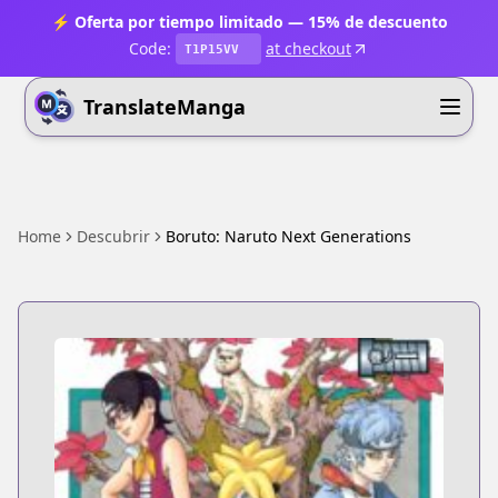
⚡ Oferta por tiempo limitado — 15% de descuento
Code:
at checkout
T1P15VV
TranslateManga
Home
Descubrir
Boruto: Naruto Next Generations