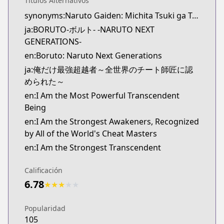
Títulos Alternativos
Viz
synonyms:Naruto Gaiden: Michita Tsuki ga Terasu Michi,Naruto: The Path Lit by the Full Moon
https://www.viz.com/shonenjump/chapters/borut
ja:BORUTO-ボルト- -NARUTO NEXT
Shonen Jump
GENERATIONS-
Shonen Jump
https://www.shonenjump.com/j/rensai/boruto.ht
en:Boruto: Naruto Next Generations
MANGA Plus
ja:俺だけ最強超越者～全世界のチート師匠に認
MANGA Plus
められた～
https://mangaplus.shueisha.co.jp/titles/100006
en:I Am the Most Powerful Transcendent
Being
en:I Am the Strongest Awakeners, Recognized
by All of the World's Cheat Masters
en:I Am the Strongest Transcendent
Calificación
6.78
★
★
★
★
★
Popularidad
105