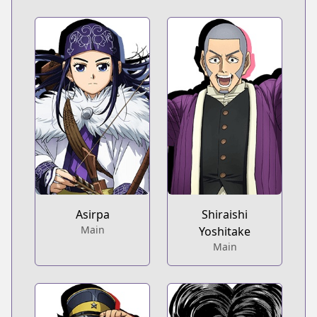
Asirpa
Shiraishi
Main
Yoshitake
Main