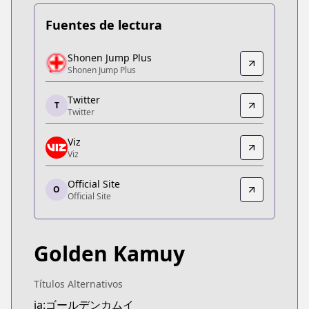
Fuentes de lectura
Shonen Jump Plus
Shonen Jump Plus
Shonen Jump Plus
Shonen Jump Plus
https://shonenjumpplus.com/episode/139320164
Twitter
Twitter
T
Twitter
Twitter
https://twitter.com/kamuy_official
Viz
Viz
Viz
Viz
Official Site
https://www.viz.com/shonenjump/chapters/gold
O
Official Site
Official Site
Official Site
https://youngjump.jp/goldenkamuy/
Golden Kamuy
Títulos Alternativos
ja:ゴールデンカムイ