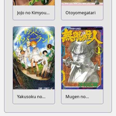
JoJo no Kimyou
Otoyomegatari
na Bouken Part
7: Steel Ball Run
Yakusoku no
Mugen no
Neverland
Juunin