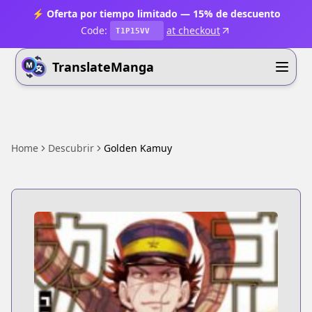
⚡ Oferta por tiempo limitado — 15% de descuento
Code:
at checkout
T1P15VV
TranslateManga
Home
Descubrir
Golden Kamuy