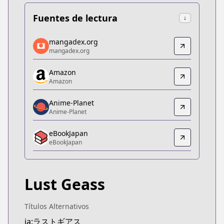
Fuentes de lectura
↓
mangadex.org
mangadex.org
mangadex.org
mangadex.org
https://mangadex.org/title/5865a005-f97c-475d-8
Amazon
Amazon
Amazon
Amazon
https://www.amazon.co.jp/dp/B07PJM8LXS
Anime-Planet
Anime-Planet
Anime-Planet
Anime-Planet
eBookJapan
https://www.anime-planet.com/manga/lust-geass
eBookJapan
eBookJapan
eBookJapan
https://ebookjapan.yahoo.co.jp/books/483455
Lust Geass
Official Raw
Official Raw
https://comic-walker.com/contents/detail/KDCW
Títulos Alternativos
Kitsu
ja:ラストギアス