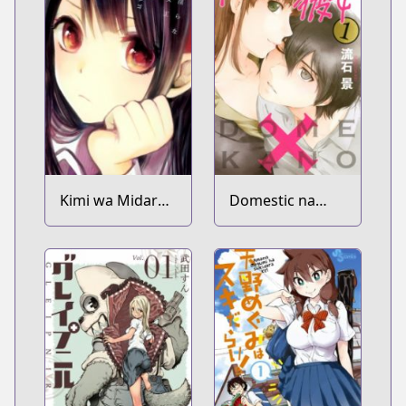
Kimi wa Midara
Domestic na
na Boku no Joou
Kanojo