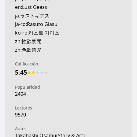
Kitsu
en:Lust Geass
https://kitsu.app/manga/54680
ja:ラストギアス
CDJapan
ja-ro:Rasuto Giasu
CDJapan
ko-ro:러스트 기아스
https://www.anime-planet.com/manga/https://ww
MangaUpdates
zh:性欲禁咒
MangaUpdates
zh:色欲禁咒
https://www.mangaupdates.com/series.html?id=1
Book☆Walker
Calificación
Book☆Walker
5.45
★
★
★
★
★
https://bookwalker.jp/series/174984/list
Official English
Popularidad
Official English
2404
https://yenpress.com/series/lust-geass
Lectores
9570
Autor
Takahashi Osamu(Story & Art)