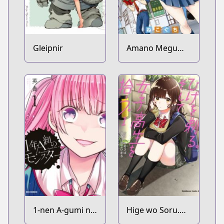
Gleipnir
Amano Megumi
wa Sukidarake!
1-nen A-gumi no
Hige wo Soru.
Monster
Soshite