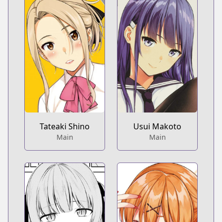
Tateaki Shino
Usui Makoto
Main
Main