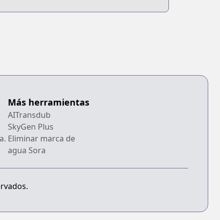
Más herramientas
AITransdub
SkyGen Plus
a.
Eliminar marca de
agua Sora
ervados.