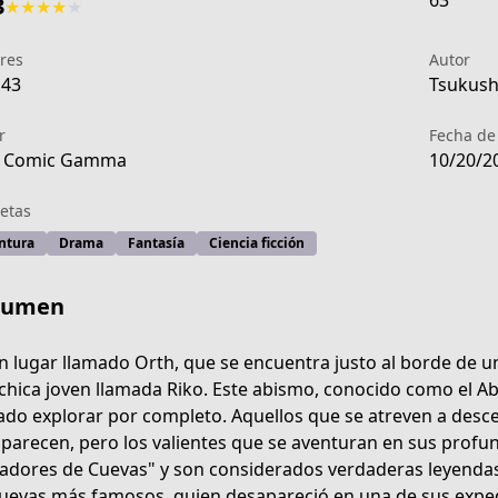
63
3
★
★
★
★
★
res
Autor
143
Tsukushi
r
Fecha de
 Comic Gamma
10/20/2
etas
ntura
Drama
Fantasía
Ciencia ficción
sumen
n lugar llamado Orth, que se encuentra justo al borde de 
chica joven llamada Riko. Este abismo, conocido como el Ab
ado explorar por completo. Aquellos que se atreven a de
b9ad-4fda-970f-de370d5fa4e5
parecen, pero los valientes que se aventuran en sus prof
adores de Cuevas" y son considerados verdaderas leyendas. 
uevas más famosos, quien desapareció en una de sus expedi