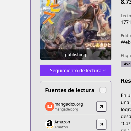
8.7
Lecto
177
Edito
Web
publishing
Etiqu
Ave
Seguimiento de lectura
Re
Fuentes de lectura
↓
En u
mangadex.org
una 
mangadex.org
mangadex.org
logr
mangadex.org
https://mangadex.org/title/80422e14-
desa
Amazon
Amazon
"Caz
Amazon
Amazon
de C