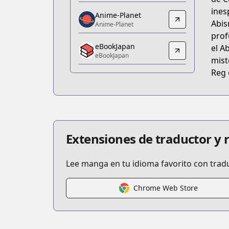
https://www.amazon.co.jp/dp/B0F4RN
ines
Anime-Planet
Anime-Planet
Abis
Anime-Planet
Anime-Planet
prof
eBookJapan
https://www.anime-planet.com/manga
el A
eBookJapan
eBookJapan
mist
eBookJapan
Reg 
https://ebookjapan.yahoo.co.jp/books
Official Raw
Official Raw
https://webcomicgamma.takeshobo.c
Kitsu
Extensiones de traductor y
Kitsu
https://kitsu.app/manga/38449
Lee manga en tu idioma favorito con trad
CDJapan
CDJapan
Chrome Web Store
https://www.anime-planet.com/manga
MangaUpdates
MangaUpdates