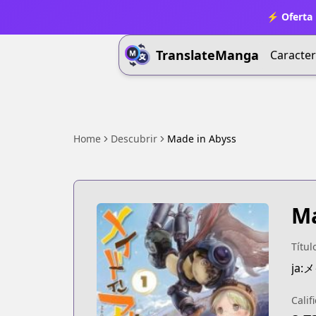
⚡ Oferta 
TranslateManga
Caracter
Home
Descubrir
Made in Abyss
Ma
Títul
ja
Calif