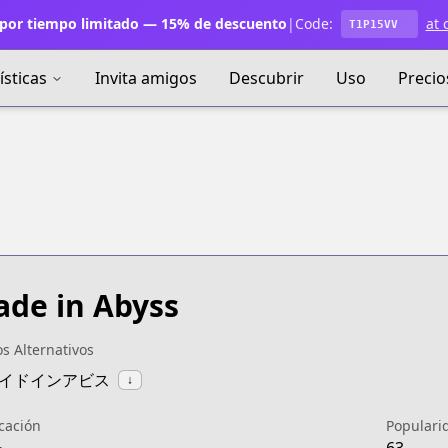
por tiempo limitado — 15% de descuento
|
Code:
at 
T1P15VV
ísticas
Invita amigos
Descubrir
Uso
Precio
de in Abyss
os Alternativos
:メイドインアビス
↓
icación
Populari