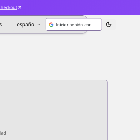
checkout
s
español
Iniciar sesión con Google
Alternar tema
dad