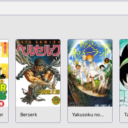
er
Berserk
Yakusoku no
T
Neverland