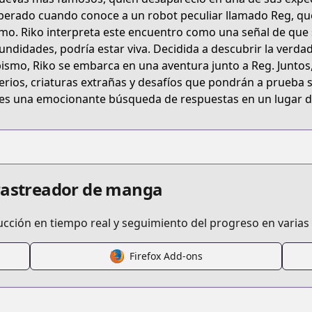
5L3P
perado cuando conoce a un robot peculiar llamado Reg, qu
mo. Riko interpreta este encuentro como una señal de que 
undidades, podría estar viva. Decidida a descubrir la verda
/made-in-abyss
bismo, Riko se embarca en una aventura junto a Reg. Junto
erios, criaturas extrañas y desafíos que pondrán a prueba su
es una emocionante búsqueda de respuestas en un lugar do
/242413
o.jp/manga/madeinabyss
 rastreador de manga
ucción en tiempo real y seguimiento del progreso en varias
Firefox Add-ons
/https://www.cdjapan.co.jp/product/NEOBK-2625551