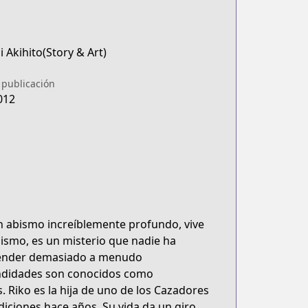
 Akihito(Story & Art)
 publicación
012
un abismo increíblemente profundo, vive
ismo, es un misterio que nadie ha
scender demasiado a menudo
undidades son conocidos como
Riko es la hija de uno de los Cazadores
ciones hace años. Su vida da un giro