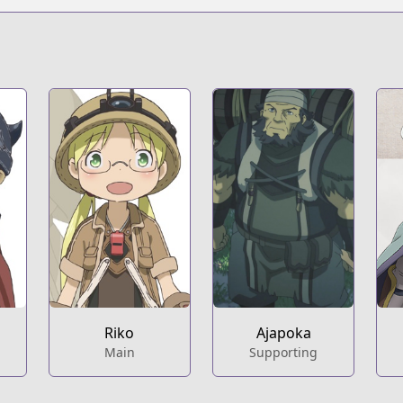
s.html?id=86994
eries/made-in-abyss
Riko
Ajapoka
Main
Supporting