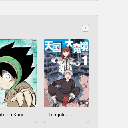
↓
ate no Kuni
Tengoku
Daimakyou