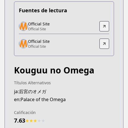
Fuentes de lectura
Official Site
Official Site
Official Site
Official Site
https://www.sublimemanga.com/read/manga/pala
Official Site
Official Site
Official Site
Official Site
https://www.shinshokan.co.jp/book/b633247.html
Kouguu no Omega
Títulos Alternativos
ja:后宮のオメガ
en:Palace of the Omega
Calificación
7.63
★
★
★
★
★