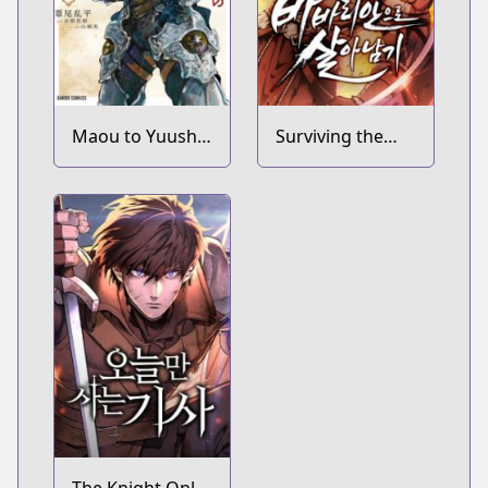
Maou to Yuusha
Surviving the
no Tatakai no
Game as a
Ura de
Barbarian