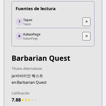
Fuentes de lectura
Tapas
Tapas
T
Tapas
Tapas
https://tapas.io/series/barbarian-quest/info
KakaoPage
KakaoPage
K
KakaoPage
KakaoPage
https://page.kakao.com/home?seriesId=57943457
Barbarian Quest
Títulos Alternativos
ja:바바리안 퀘스트
en:Barbarian Quest
Calificación
7.88
★
★
★
★
★