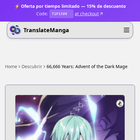
⚡ Oferta por tiempo limitado — 15% de descuento
Code:
at checkout
T1P15VV
TranslateManga
Home
Descubrir
66,666 Years: Advent of the Dark Mage