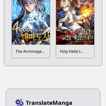
The Archmage
Holy Hella's
Returns After
Ultimate End
4000 Years
TranslateManga