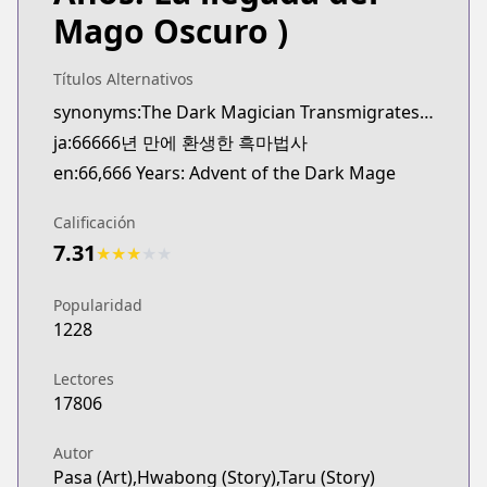
Webtoons
Mago Oscuro )
https://www.webtoons.com/th/fantasy/66666-years
Webtoons
Títulos Alternativos
Webtoons
synonyms:The Dark Magician Transmigrates After 66666 Years,Black Mage Reborn After 66666 Years,66666-nyeon Man-e Hwangsaenghan Heukmabeopsa
https://www.webtoons.com/en/fantasy/66666-years
ja:66666년 만에 환생한 흑마법사
Naver Series
Naver Series
en:66,666 Years: Advent of the Dark Mage
https://series.naver.com/comic/detail.series?pro
Naver Webtoon
Calificación
Naver Webtoon
7.31
★
★
★
★
★
https://comic.naver.com/webtoon/list?titleId=7751
Popularidad
1228
Lectores
17806
Autor
Pasa (Art),Hwabong (Story),Taru (Story)