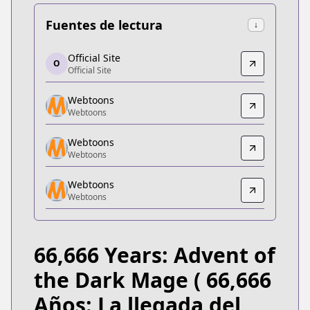
Fuentes de lectura
↓
Official Site
Official Site
O
Official Site
Official Site
https://manga.line.me/product/periodic?id=Z0001
Webtoons
Webtoons
Webtoons
Webtoons
https://www.webtoons.com/zh-hant/fantasy/66666-
Webtoons
Webtoons
Webtoons
Webtoons
Webtoons
https://www.webtoons.com/fr/fantasy/66666-years
Webtoons
Webtoons
Webtoons
https://www.webtoons.com/de/fantasy/66666-years
66,666 Years: Advent of
Dongman Manhua
Dongman Manhua
the Dark Mage
( 66,666
https://www.dongmanmanhua.cn/FANTASY/66666ni
Años: La llegada del
Webtoons