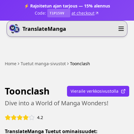
⚡ Rajoitetun ajan tarjous — 15% alennus
Code:
at checkout
T1P15VV
TranslateManga
Home
Tuetut manga-sivustot
Toonclash
Toonclash
Vieraile verkkosivustolla
Dive into a World of Manga Wonders!
4.2
TranslateManga Tuetut ominaisuudet: