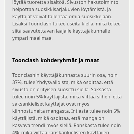
löytää tuoretta sisältöä. Sivuston hakutoiminto
helpottaa suosikkisarjakuvien löytämistä, ja
käyttäjät voivat tallentaa omia suosikkejaan.
Lisäksi Toonclash tukee useita kieliä, mikä tekee
siitä saavutettavan laajalle käyttäjäkunnalle
ympäri maailmaa.
Toonclash kohderyhmät ja maat
Toonclashin käyttäjäkunnasta suurin osa, noin
37%, tulee Yhdysvalloista, mikä osoittaa, että
sivusto on erityisen suosittu siellä. Saksasta
tulee noin 5% käyttäjistä, mikä viittaa siihen, että
saksankieliset käyttäjät ovat myös
kiinnostuneita mangasta. Intiasta tulee noin 5%
käyttäjistä, mikä osoittaa, että manga on
kasvava trendi myös siellä. Ranskasta tulee noin
4%, mikä viittaa ranskankielisten käyttäjien