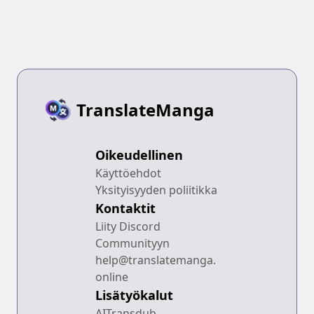
TranslateManga
Oikeudellinen
Käyttöehdot
Yksityisyyden poliitikka
Kontaktit
Liity Discord
Communityyn
help@translatemanga.
online
Lisätyökalut
AITransdub