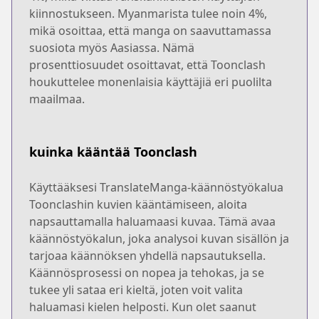
kiinnostukseen. Myanmarista tulee noin 4%,
mikä osoittaa, että manga on saavuttamassa
suosiota myös Aasiassa. Nämä
prosenttiosuudet osoittavat, että Toonclash
houkuttelee monenlaisia käyttäjiä eri puolilta
maailmaa.
kuinka kääntää Toonclash
Käyttääksesi TranslateManga-käännöstyökalua
Toonclashin kuvien kääntämiseen, aloita
napsauttamalla haluamaasi kuvaa. Tämä avaa
käännöstyökalun, joka analysoi kuvan sisällön ja
tarjoaa käännöksen yhdellä napsautuksella.
Käännösprosessi on nopea ja tehokas, ja se
tukee yli sataa eri kieltä, joten voit valita
haluamasi kielen helposti. Kun olet saanut