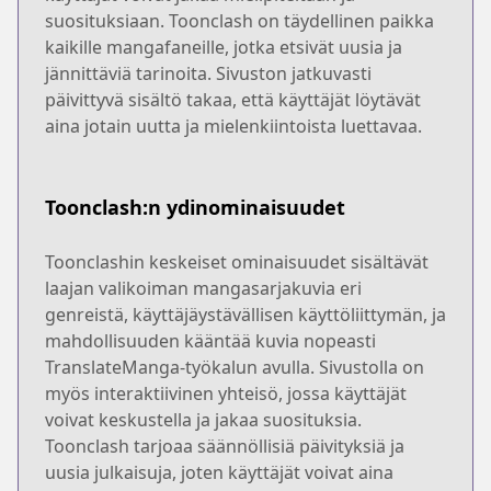
suosituksiaan. Toonclash on täydellinen paikka
kaikille mangafaneille, jotka etsivät uusia ja
jännittäviä tarinoita. Sivuston jatkuvasti
päivittyvä sisältö takaa, että käyttäjät löytävät
aina jotain uutta ja mielenkiintoista luettavaa.
Toonclash:n ydinominaisuudet
Toonclashin keskeiset ominaisuudet sisältävät
laajan valikoiman mangasarjakuvia eri
genreistä, käyttäjäystävällisen käyttöliittymän, ja
mahdollisuuden kääntää kuvia nopeasti
TranslateManga-työkalun avulla. Sivustolla on
myös interaktiivinen yhteisö, jossa käyttäjät
voivat keskustella ja jakaa suosituksia.
Toonclash tarjoaa säännöllisiä päivityksiä ja
uusia julkaisuja, joten käyttäjät voivat aina