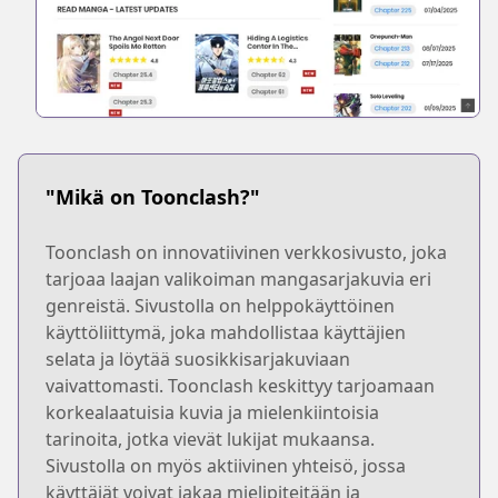
"Mikä on Toonclash?"
Toonclash on innovatiivinen verkkosivusto, joka
tarjoaa laajan valikoiman mangasarjakuvia eri
genreistä. Sivustolla on helppokäyttöinen
käyttöliittymä, joka mahdollistaa käyttäjien
selata ja löytää suosikkisarjakuviaan
vaivattomasti. Toonclash keskittyy tarjoamaan
korkealaatuisia kuvia ja mielenkiintoisia
tarinoita, jotka vievät lukijat mukaansa.
Sivustolla on myös aktiivinen yhteisö, jossa
käyttäjät voivat jakaa mielipiteitään ja