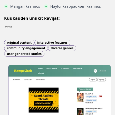
Mangan käännös
Näytönkaappauksen käännös
Kuukauden uniikit kävijät:
355K
original content
interactive features
community engagement
diverse genres
user-generated stories