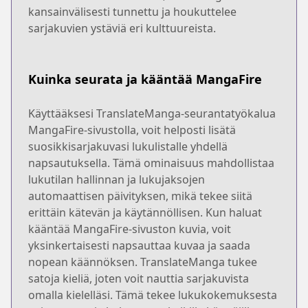
kansainvälisesti tunnettu ja houkuttelee
sarjakuvien ystäviä eri kulttuureista.
Kuinka seurata ja kääntää MangaFire
Käyttääksesi TranslateManga-seurantatyökalua
MangaFire-sivustolla, voit helposti lisätä
suosikkisarjakuvasi lukulistalle yhdellä
napsautuksella. Tämä ominaisuus mahdollistaa
lukutilan hallinnan ja lukujaksojen
automaattisen päivityksen, mikä tekee siitä
erittäin kätevän ja käytännöllisen. Kun haluat
kääntää MangaFire-sivuston kuvia, voit
yksinkertaisesti napsauttaa kuvaa ja saada
nopean käännöksen. TranslateManga tukee
satoja kieliä, joten voit nauttia sarjakuvista
omalla kielelläsi. Tämä tekee lukukokemuksesta