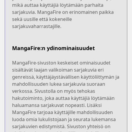
mikä auttaa käyttäjiä löytämään parhaita
sarjakuvia. MangaFire on erinomainen paikka
sekä uusille että kokeneille
sarjakuvaharrastajille.
MangaFire:n ydinominaisuudet
MangaFire-sivuston keskeiset ominaisuudet
sisältävät laajan valikoiman sarjakuvia eri
genreissä, käyttäjäystävällisen käyttöliittymän ja
mahdollisuuden lukea sarjakuvia suoraan
verkossa. Sivustolla on myös tehokas
hakutoiminto, joka auttaa käyttäjiä löytämään
haluamansa sarjakuvat nopeasti. Lisäksi
MangaFire tarjoaa käyttäjille mahdollisuuden
luoda omia lukulistojaan ja seurata lukemansa
sarjakuvien edistymistä. Sivuston yhteisö on