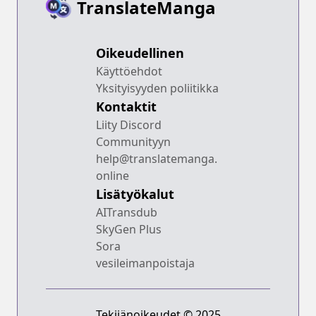
TranslateManga
Oikeudellinen
Käyttöehdot
Yksityisyyden poliitikka
Kontaktit
Liity Discord
Communityyn
help@translatemanga.
online
Lisätyökalut
AITransdub
SkyGen Plus
Sora
vesileimanpoistaja
Tekijänoikeudet © 2025