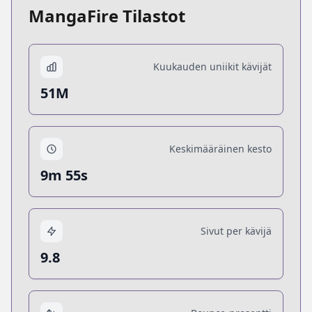
MangaFire Tilastot
Kuukauden uniikit kävijät
51M
Keskimääräinen kesto
9m 55s
Sivut per kävijä
9.8