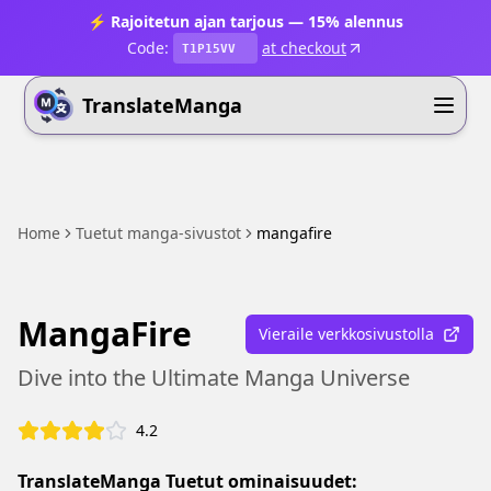
⚡ Rajoitetun ajan tarjous — 15% alennus
Code:
at checkout
T1P15VV
TranslateManga
Home
Tuetut manga-sivustot
mangafire
MangaFire
Vieraile verkkosivustolla
Dive into the Ultimate Manga Universe
4.2
TranslateManga Tuetut ominaisuudet: