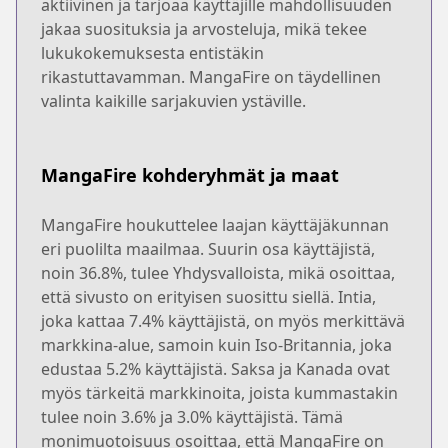
aktiivinen ja tarjoaa käyttäjille mahdollisuuden
jakaa suosituksia ja arvosteluja, mikä tekee
lukukokemuksesta entistäkin
rikastuttavamman. MangaFire on täydellinen
valinta kaikille sarjakuvien ystäville.
MangaFire kohderyhmät ja maat
MangaFire houkuttelee laajan käyttäjäkunnan
eri puolilta maailmaa. Suurin osa käyttäjistä,
noin 36.8%, tulee Yhdysvalloista, mikä osoittaa,
että sivusto on erityisen suosittu siellä. Intia,
joka kattaa 7.4% käyttäjistä, on myös merkittävä
markkina-alue, samoin kuin Iso-Britannia, joka
edustaa 5.2% käyttäjistä. Saksa ja Kanada ovat
myös tärkeitä markkinoita, joista kummastakin
tulee noin 3.6% ja 3.0% käyttäjistä. Tämä
monimuotoisuus osoittaa, että MangaFire on