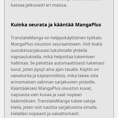
kasvaa jatkuvasti eri maissa.
Kuinka seurata ja kääntää MangaPlus
TranslateManga on helppokäyttöinen työkalu
MangaPlus-sivuston seuraamiseen. Voit lisätä
suosikkisarjakuvasi lukulistalle yhdellä
napsautuksella, mikä helpottaa lukemisen
hallintaa. Se päivittää automaattisesti lukemasi
luvut, joten pysyt aina ajan tasalla. Käyttö on
vaivatonta ja käytännöllistä, mikä tekee siitä
erinomaisen valinnan sarjakuvien ystäville.
Kääntääksesi MangaPlus-sivuston kuvat,
napsauta vain kuvaa ja saat nopean
käännöksen. TranslateManga tukee satoja
kieliä, joten voit nauttia sarjakuvista omalla
kielelläsi nopeasti ja vaivattomasti.