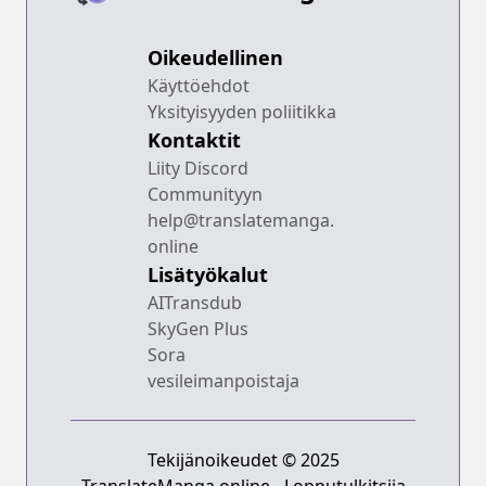
Oikeudellinen
Käyttöehdot
Yksityisyyden poliitikka
Kontaktit
Liity Discord
Communityyn
help@translatemanga.
online
Lisätyökalut
AITransdub
SkyGen Plus
Sora
vesileimanpoistaja
Tekijänoikeudet © 2025
TranslateManga.online - Lopputulkitsija