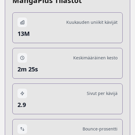
MangaPlus Tilastot
Kuukauden uniikit kävijät
13M
Keskimääräinen kesto
2m 25s
Sivut per kävijä
2.9
Bounce-prosentti