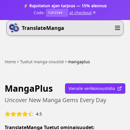
⚡ Rajoitetun ajan tarjous — 15% alennus
Code:
at checkout
T1P15VV
TranslateManga
Home
Tuetut manga-sivustot
mangaplus
MangaPlus
Vieraile verkkosivustolla
Uncover New Manga Gems Every Day
4.5
TranslateManga Tuetut ominaisuudet: