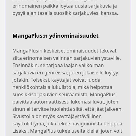
erinomainen paikka löytää uusia sarjakuvia ja
pysyä ajan tasalla suosikkisarjakuviesi kanssa.
MangaPlus:n ydinominaisuudet
MangaPlusin keskeiset ominaisuudet tekevät
siitä erinomaisen valinnan sarjakuvien ystäville.
Ensinnäkin, se tarjoaa laajan valikoiman
sarjakuvia eri genreissä, joten jokaiselle löytyy
jotakin. Toiseksi, käyttäjät voivat luoda
henkilökohtaisia lukulistoja, mikä helpottaa
suosikkisarjakuvien seuraamista. MangaPlus
päivittää automaattisesti lukemasi luvut, joten
sinun ei tarvitse huolehtia siitä, että jäät jälkeen.
Sivustolla on myös käyttäjäystävällinen
käyttöliittymä, joka tekee navigoinnista helppoa.
Lisäksi, MangaPlus tukee useita kieliä, joten voit