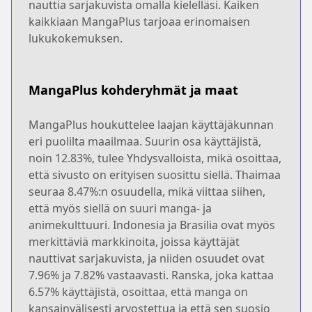
nauttia sarjakuvista omalla kielelläsi. Kaiken
kaikkiaan MangaPlus tarjoaa erinomaisen
lukukokemuksen.
MangaPlus kohderyhmät ja maat
MangaPlus houkuttelee laajan käyttäjäkunnan
eri puolilta maailmaa. Suurin osa käyttäjistä,
noin 12.83%, tulee Yhdysvalloista, mikä osoittaa,
että sivusto on erityisen suosittu siellä. Thaimaa
seuraa 8.47%:n osuudella, mikä viittaa siihen,
että myös siellä on suuri manga- ja
animekulttuuri. Indonesia ja Brasilia ovat myös
merkittäviä markkinoita, joissa käyttäjät
nauttivat sarjakuvista, ja niiden osuudet ovat
7.96% ja 7.82% vastaavasti. Ranska, joka kattaa
6.57% käyttäjistä, osoittaa, että manga on
kansainvälisesti arvostettua ja että sen suosio