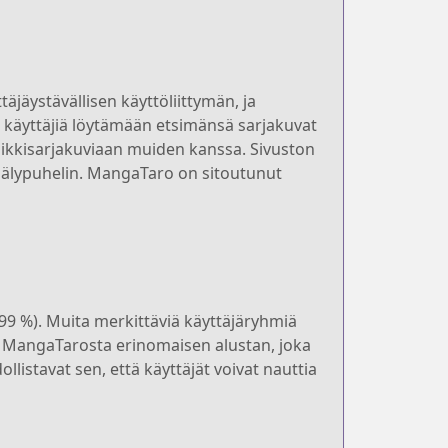
jäystävällisen käyttöliittymän, ja
a käyttäjiä löytämään etsimänsä sarjakuvat
sikkisarjakuviaan muiden kanssa. Sivuston
tai älypuhelin. MangaTaro on sitoutunut
,99 %). Muita merkittäviä käyttäjäryhmiä
ee MangaTarosta erinomaisen alustan, joka
listavat sen, että käyttäjät voivat nauttia