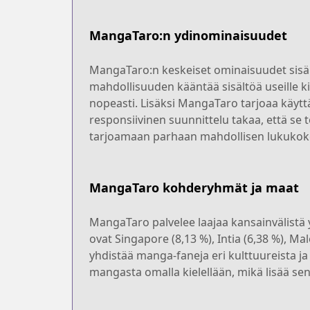
MangaTaro:n ydinominaisuudet
MangaTaro:n keskeiset ominaisuudet sisältä
mahdollisuuden kääntää sisältöä useille ki
nopeasti. Lisäksi MangaTaro tarjoaa käyt
responsiivinen suunnittelu takaa, että se to
tarjoamaan parhaan mahdollisen lukukoke
MangaTaro kohderyhmät ja maat
MangaTaro palvelee laajaa kansainvälistä y
ovat Singapore (8,13 %), Intia (6,38 %), 
yhdistää manga-faneja eri kulttuureista ja
mangasta omalla kielellään, mikä lisää sen