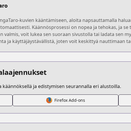
aro
ngaTaro-kuvien kääntämiseen, aloita napsauttamalla halu
tomaattisesti. Käännösprosessi on nopea ja tehokas, ja se tuk
n valmis, voit lukea sen suoraan sivustolla tai ladata sen
ja käyttäjäystävällistä, joten voit keskittyä nauttimaan ta
alaajennukset
la käännöksellä ja edistymisen seurannalla eri alustoilla.
Firefox Add-ons