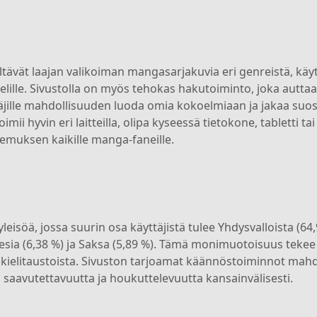
vät laajan valikoiman mangasarjakuvia eri genreistä, käyttä
elille. Sivustolla on myös tehokas hakutoiminto, joka autta
täjille mahdollisuuden luoda omia kokoelmiaan ja jakaa suo
imii hyvin eri laitteilla, olipa kyseessä tietokone, tabletti 
muksen kaikille manga-faneille.
leisöä, jossa suurin osa käyttäjistä tulee Yhdysvalloista (64
Malesia (6,38 %) ja Saksa (5,89 %). Tämä monimuotoisuus tek
 kielitaustoista. Sivuston tarjoamat käännöstoiminnot mahdol
 saavutettavuutta ja houkuttelevuutta kansainvälisesti.