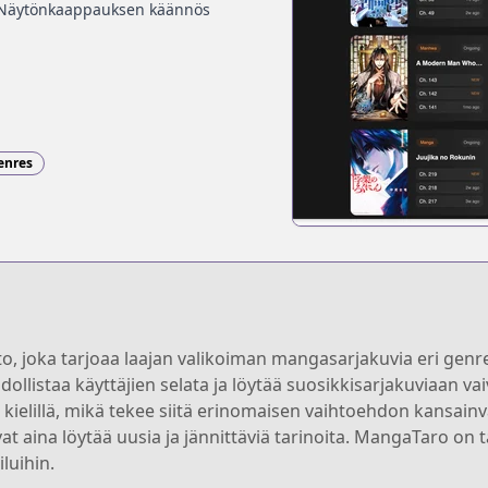
Näytönkaappauksen käännös
enres
 joka tarjoaa laajan valikoiman mangasarjakuvia eri genreist
dollistaa käyttäjien selata ja löytää suosikkisarjakuviaan 
ielillä, mikä tekee siitä erinomaisen vaihtoehdon kansainväl
ivat aina löytää uusia ja jännittäviä tarinoita. MangaTaro on t
luihin.