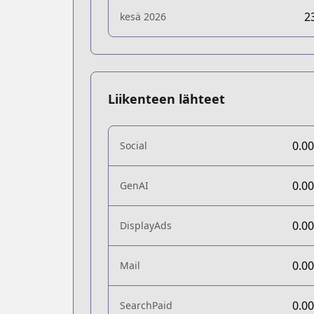
2
kesä 2026
Liikenteen lähteet
0.0
Social
0.0
GenAI
0.0
DisplayAds
0.0
Mail
0.0
SearchPaid