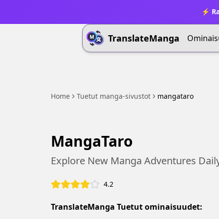
⚡ Ra
TranslateManga
Ominais
Home
Tuetut manga-sivustot
mangataro
MangaTaro
Explore New Manga Adventures Daily
4.2
TranslateManga Tuetut ominaisuudet: