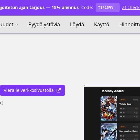
joitetun ajan tarjous — 15% alennus
|
Code:
at check
T1P15VV
uudet
Pyydä ystäviä
Löydä
Käyttö
Hinnoitt
Vieraile verkkosivustolla
!