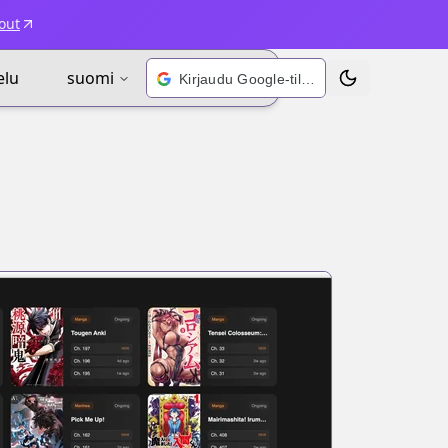
out
elu
suomi
Kirjaudu Google-tilillä
Vaihda teema