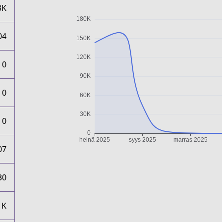
3K
04
0
0
0
07
30
1K