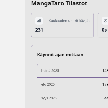
MangaTaro Tilastot
Kuukauden uniikit kävijät
231
0s
Käynnit ajan mittaan
14
heinä 2025
15
elo 2025
4
syys 2025