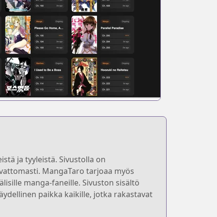
ä ja tyyleistä. Sivustolla on
vaivattomasti. MangaTaro tarjoaa myös
isille manga-faneille. Sivuston sisältö
äydellinen paikka kaikille, jotka rakastavat