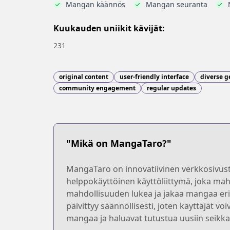
Mangan käännös
Mangan seuranta
Kuukauden uniikit kävijät:
231
original content
user-friendly interface
diverse g
community engagement
regular updates
"Mikä on MangaTaro?"
MangaTaro on innovatiivinen verkkosivusto,
helppokäyttöinen käyttöliittymä, joka mah
mahdollisuuden lukea ja jakaa mangaa eri k
päivittyy säännöllisesti, joten käyttäjät vo
mangaa ja haluavat tutustua uusiin seikkai