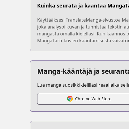
Kuinka seurata ja kääntää MangaT
Käyttääksesi TranslateManga-sivustoa Ma
joka analysoi kuvan ja tunnistaa tekstin au
mangasta omalla kielelläsi. Kun käännös o
MangaTaro-kuvien kääntämisestä vaivatonta 
Manga-kääntäjä ja seurant
Lue manga suosikkikielilläsi reaaliaikaisel
Chrome Web Store