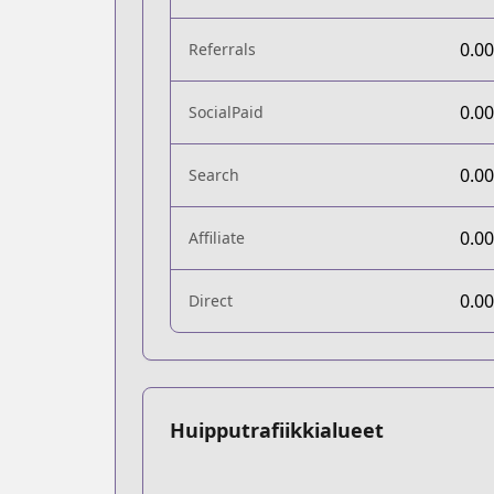
0.0
Referrals
0.0
SocialPaid
0.0
Search
0.0
Affiliate
0.0
Direct
Huipputrafiikkialueet