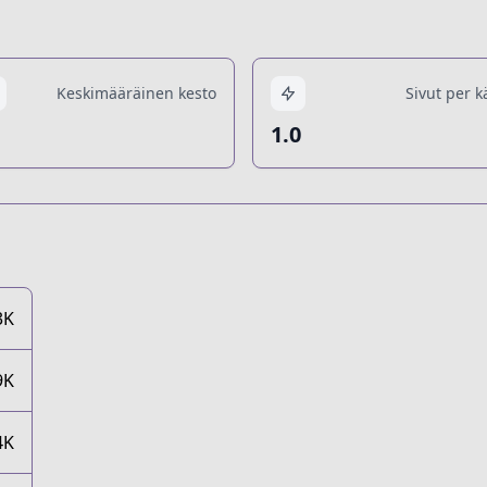
Keskimääräinen kesto
Sivut per k
1.0
3K
9K
4K