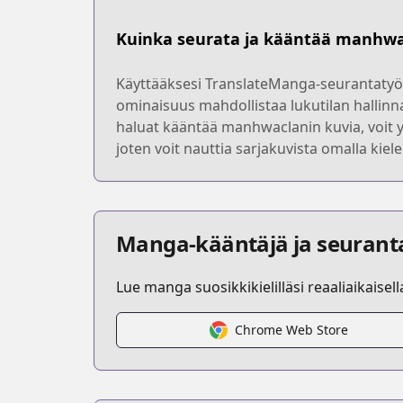
Kuinka seurata ja kääntää manhw
Käyttääksesi TranslateManga-seurantatyöka
ominaisuus mahdollistaa lukutilan hallinna
haluat kääntää manhwaclanin kuvia, voit 
joten voit nauttia sarjakuvista omalla kie
Manga-kääntäjä ja seurant
Lue manga suosikkikielilläsi reaaliaikaisel
Chrome Web Store