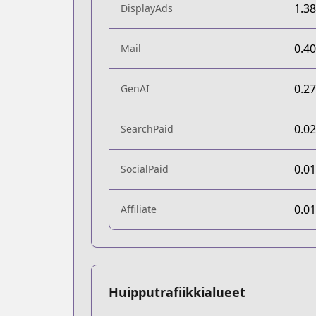
1.3
DisplayAds
0.4
Mail
0.2
GenAI
0.0
SearchPaid
0.0
SocialPaid
0.0
Affiliate
Huipputrafiikkialueet