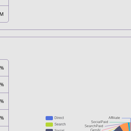
5M
2%
7%
9%
4%