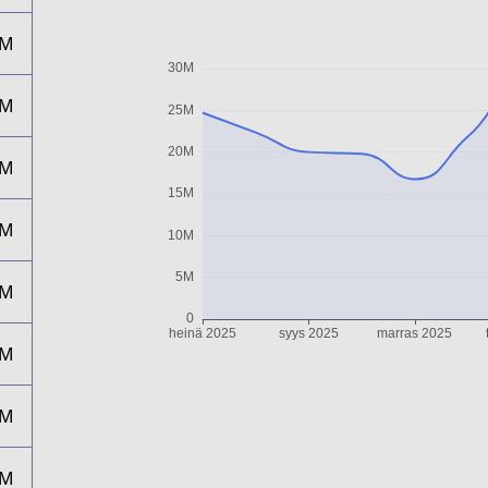
0M
7M
2M
8M
3M
6M
8M
7M