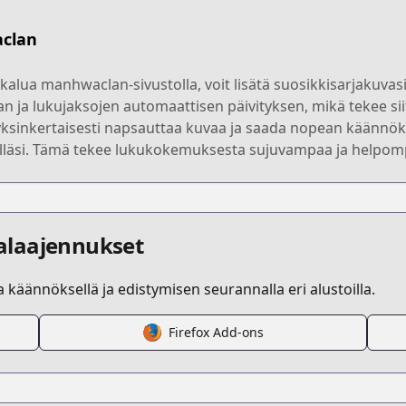
aclan
lua manhwaclan-sivustolla, voit lisätä suosikkisarjakuvasi 
n ja lukujaksojen automaattisen päivityksen, mikä tekee siit
yksinkertaisesti napsauttaa kuvaa ja saada nopean käännöks
lelläsi. Tämä tekee lukukokemuksesta sujuvampaa ja helpompaa
alaajennukset
la käännöksellä ja edistymisen seurannalla eri alustoilla.
Firefox Add-ons