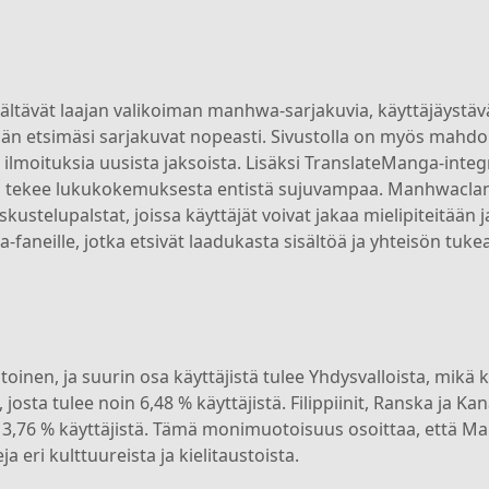
tävät laajan valikoiman manhwa-sarjakuvia, käyttäjäystävä
n etsimäsi sarjakuvat nopeasti. Sivustolla on myös mahdol
ada ilmoituksia uusista jaksoista. Lisäksi TranslateManga-int
ä tekee lukukokemuksesta entistä sujuvampaa. Manhwaclan
telupalstat, joissa käyttäjät voivat jakaa mielipiteitään j
neille, jotka etsivät laadukasta sisältöä ja yhteisön tukea
n, ja suurin osa käyttäjistä tulee Yhdysvalloista, mikä kat
josta tulee noin 6,48 % käyttäjistä. Filippiinit, Ranska ja K
a 3,76 % käyttäjistä. Tämä monimuotoisuus osoittaa, että Ma
 eri kulttuureista ja kielitaustoista.