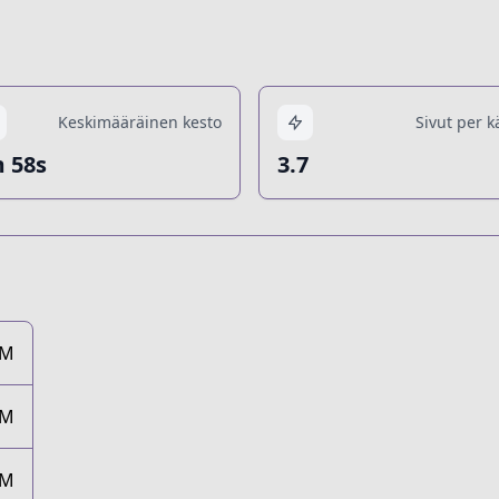
Keskimääräinen kesto
Sivut per k
 58s
3.7
5M
2M
0M