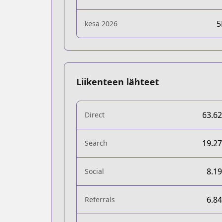
kesä 2026
Liikenteen lähteet
63.6
Direct
19.2
Search
8.1
Social
6.8
Referrals