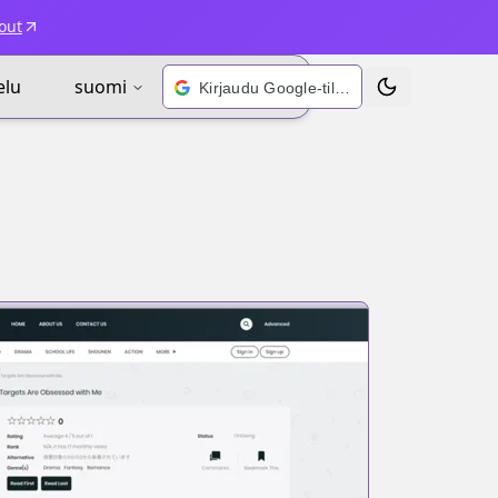
out
elu
suomi
Kirjaudu Google-tilillä
Vaihda teema