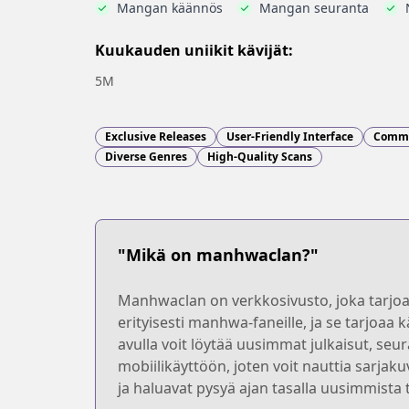
Mangan käännös
Mangan seuranta
Kuukauden uniikit kävijät:
5M
Exclusive Releases
User-Friendly Interface
Commu
Diverse Genres
High-Quality Scans
"Mikä on manhwaclan?"
Manhwaclan on verkkosivusto, joka tarjoaa 
erityisesti manhwa-faneille, ja se tarjoaa
avulla voit löytää uusimmat julkaisut, seu
mobiilikäyttöön, joten voit nauttia sarjak
ja haluavat pysyä ajan tasalla uusimmista 