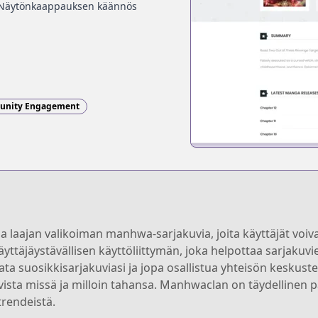
Näytönkaappauksen käännös
nity Engagement
laajan valikoiman manhwa-sarjakuvia, joita käyttäjät voivat
 käyttäjäystävällisen käyttöliittymän, joka helpottaa sarjaku
rata suosikkisarjakuviasi ja jopa osallistua yhteisön keskust
uvista missä ja milloin tahansa. Manhwaclan on täydellinen 
trendeistä.