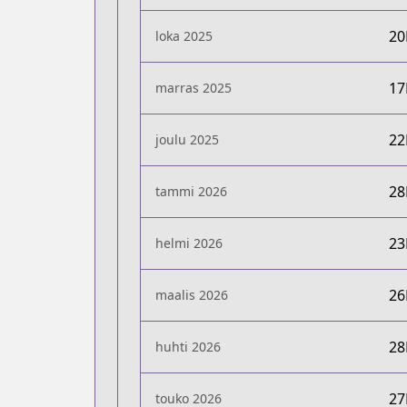
2
loka 2025
1
marras 2025
2
joulu 2025
2
tammi 2026
2
helmi 2026
2
maalis 2026
2
huhti 2026
2
touko 2026