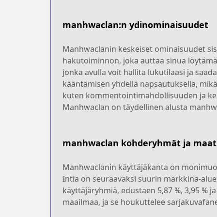
manhwaclan:n ydinominaisuudet
Manhwaclanin keskeiset ominaisuudet sisäl
hakutoiminnon, joka auttaa sinua löytämää
jonka avulla voit hallita lukutilaasi ja sa
kääntämisen yhdellä napsautuksella, mik
kuten kommentointimahdollisuuden ja keskus
Manhwaclan on täydellinen alusta manhwa-fa
manhwaclan kohderyhmät ja maat
Manhwaclanin käyttäjäkanta on monimuotoine
Intia on seuraavaksi suurin markkina-alue, 
käyttäjäryhmiä, edustaen 5,87 %, 3,95 % j
maailmaa, ja se houkuttelee sarjakuvafaneja