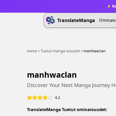
⚡ Ra
TranslateManga
Ominais
Home
Tuetut manga-sivustot
manhwaclan
manhwaclan
Discover Your Next Manga Journey H
4.2
TranslateManga Tuetut ominaisuudet: