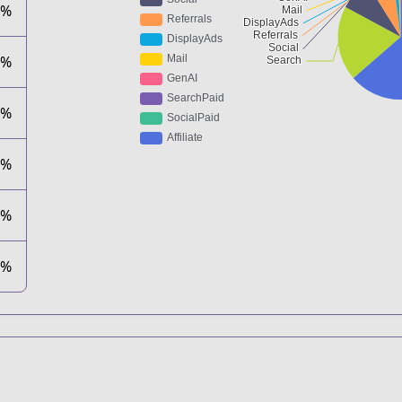
8%
0%
7%
2%
1%
1%