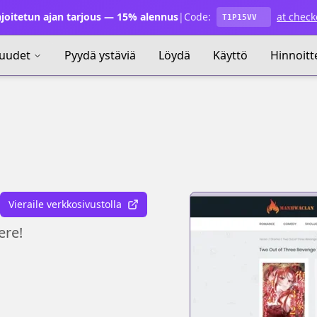
joitetun ajan tarjous — 15% alennus
|
Code:
at check
T1P15VV
uudet
Pyydä ystäviä
Löydä
Käyttö
Hinnoitt
Vieraile verkkosivustolla
ere!