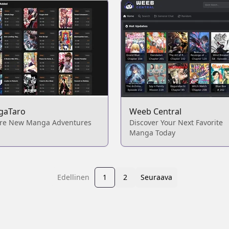
gaTaro
Weeb Central
ore New Manga Adventures
Discover Your Next Favorite
Manga Today
Edellinen
1
2
Seuraava