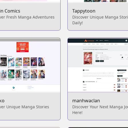
in Comics
Tappytoon
ver Fresh Manga Adventures
Discover Unique Manga Stor
Daily!
ko
manhwaclan
ver Unique Manga Stories
Discover Your Next Manga J
Here!