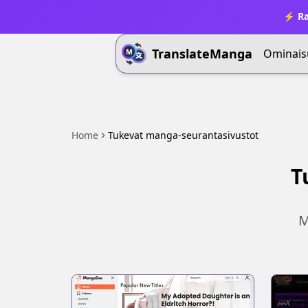
⚡ Ra
TranslateManga
Ominais
Home
Tukevat manga-seurantasivustot
T
M