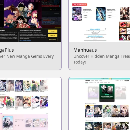
gaPlus
Manhuaus
ver New Manga Gems Every
Uncover Hidden Manga Trea
Today!