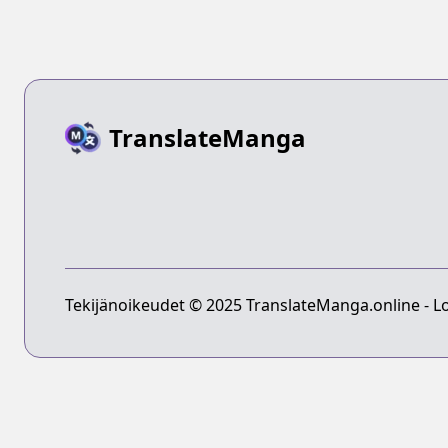
TranslateManga
Tekijänoikeudet © 2025 TranslateManga.online - Lo