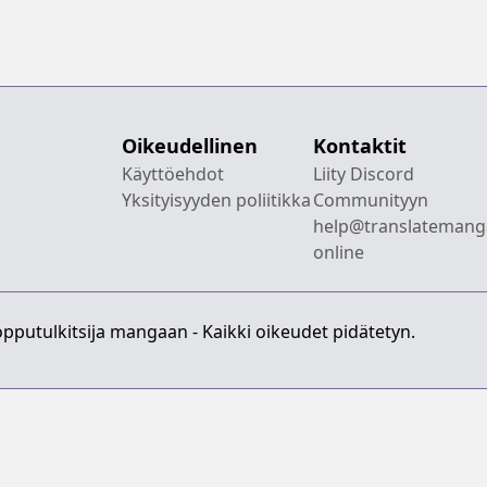
Oikeudellinen
Kontaktit
Käyttöehdot
Liity Discord
Yksityisyyden poliitikka
Communityyn
help@translatemang
online
pputulkitsija mangaan - Kaikki oikeudet pidätetyn.