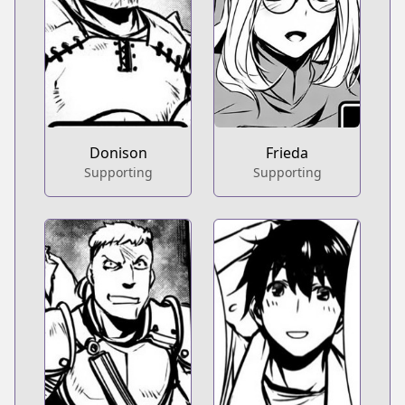
Donison
Frieda
Supporting
Supporting