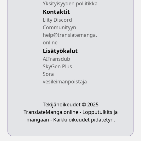
Yksityisyyden poliitikka
Kontaktit
Liity Discord
Communityyn
help@translatemanga.
online
Lisätyökalut
AITransdub
SkyGen Plus
Sora
vesileimanpoistaja
Tekijänoikeudet © 2025
TranslateManga.online - Lopputulkitsija
mangaan - Kaikki oikeudet pidätetyn.