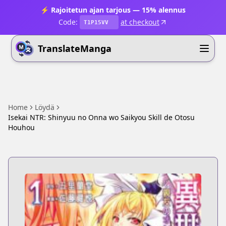
⚡ Rajoitetun ajan tarjous — 15% alennus
Code:
at checkout
T1P15VV
TranslateManga
Home
Löydä
Isekai NTR: Shinyuu no Onna wo Saikyou Skill de Otosu
Houhou