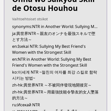
https://youngchampion.jp/series/4d29be95055a4
de Otosu Houhou
Kitsu
Kitsu
https://kitsu.app/manga/56098
Vaihtoehtoiset otsikot
CDJapan
synonyms:NTR in Another World: Sullying My Best Friend's Women With the Strongest Skill
CDJapan
ja:異世界NTR～親友のオンナを最強スキルで堕
https://www.anime-planet.com/manga/https://ww
とす方法～
MangaUpdates
en:Isekai NTR: Sullying My Best Friend's
MangaUpdates
Women with the Strongest Skill
https://www.mangaupdates.com/series.html?id=1
en:NTR in Another World: Sullying My Best
novelUpdates
Friend's Women with the Strongest Skill
novelUpdates
ko:이세계 NTR ~절친의 여자를 최강 스킬로 함락
https://www.novelupdates.com/series/isekai-ntr-
시키는 방법~
Book☆Walker
Book☆Walker
zh-hk:異世界NTR ～不被同伴發現地開後宮～
https://bookwalker.jp/series/278894/list
zh-hk:異世界NTR～用最強技能令摯友的女人墜落
的方法～
ru:Исекай NTR