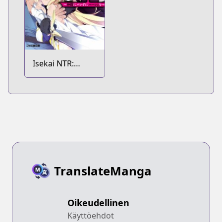
Isekai NTR:
Nakama ni
Barezu ni Harem
wo
TranslateManga
Oikeudellinen
Käyttöehdot