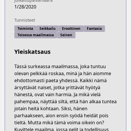
Julkaisupäivämäärä
1/28/2020
Tunnisteet
Toiminta
Seikkailu
Eroottinen
Fantasia
Toisessa maailmassa
Seinen
Yleiskatsaus
Tässä surkeassa maailmassa, joka tuntuu
olevan pelkkää roskaa, minä ja hän aiomme
ehdottomasti paeta yhdessä. Kaikki nämä
ärsyttävät naiset, jotka yrittävät hyötyä
hänestä, ovat vain harmia. Ja mikä vielä
pahempaa, näyttää siltä, että hän alkaa tuntea
jotain heitä kohtaan. Siksi, hänen
parhaakseen, aion ensin syödä heidät pois
tieltä. Mutta mikä tämä voima oikein on?
Kuvittele maailma, jossa pelit ja todellisuus