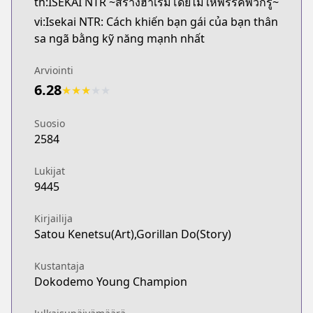
th:ISEKAI NTR ~สร้างฮาเร็มโดยไม่ให้พรรคพวกรู้~
vi:Isekai NTR: Cách khiến bạn gái của bạn thân
sa ngã bằng kỹ năng mạnh nhất
Arviointi
6.28
★
★
★
★
★
Suosio
2584
Lukijat
9445
Kirjailija
Satou Kenetsu(Art),Gorillan Do(Story)
Kustantaja
Dokodemo Young Champion