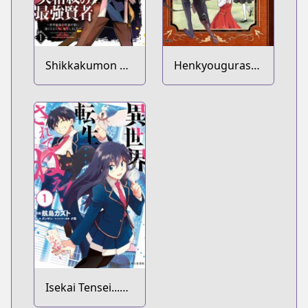
Shikkakumon no
Henkyougurashi
Saikyou Kenja:
no Maou, Tensei
Sekai Saikyou no
shite Saikyou no
Kenja ga Sarani
Majutsushi ni
Tsuyokunaru
Naru
Tame ni Tensei
Shimashita
Isekai Tensei...
saretenee!