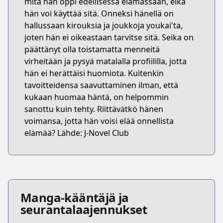
mitä hän oppi edellisessä elämässään, eikä
hän voi käyttää sitä. Onneksi hänellä on
hallussaan kirouksia ja joukkoja youkai'ta,
joten hän ei oikeastaan tarvitse sitä. Seika on
päättänyt olla toistamatta menneitä
virheitään ja pysyä matalalla profiililla, jotta
hän ei herättäisi huomiota. Kuitenkin
tavoitteidensa saavuttaminen ilman, että
kukaan huomaa häntä, on helpommin
sanottu kuin tehty. Riittävätkö hänen
voimansa, jotta hän voisi elää onnellista
elämää? Lähde: J-Novel Club
Manga-kääntäjä ja
seurantalaajennukset