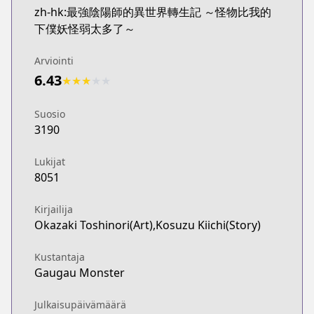
zh-hk:最強陰陽師的異世界轉生記 ～怪物比我的
下僕妖怪弱太多了～
Arviointi
6.43
★
★
★
★
★
Suosio
3190
Lukijat
8051
Kirjailija
Okazaki Toshinori(Art),Kosuzu Kiichi(Story)
Kustantaja
Gaugau Monster
Julkaisupäivämäärä