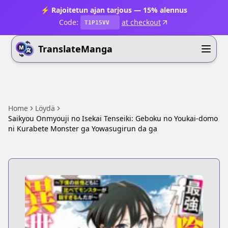
⚡ Rajoitetun ajan tarjous — 15% alennus
Code:
at checkout
T1P15VV
TranslateManga
Home
Löydä
Saikyou Onmyouji no Isekai Tenseiki: Geboku no Youkai-domo
ni Kurabete Monster ga Yowasugirun da ga