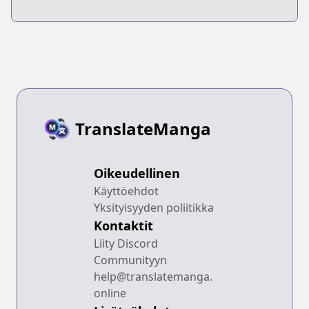
TranslateManga
Oikeudellinen
Käyttöehdot
Yksityisyyden poliitikka
Kontaktit
Liity Discord
Communityyn
help@translatemanga.
online