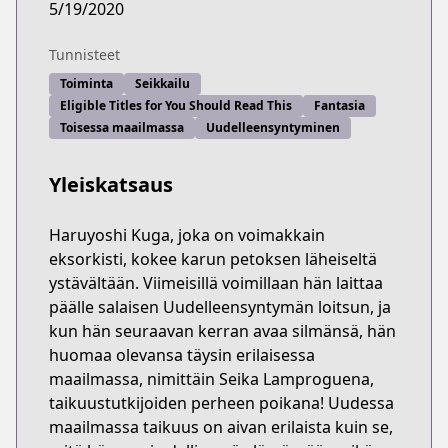
5/19/2020
Tunnisteet
Toiminta
Seikkailu
Eligible Titles for You Should Read This
Fantasia
Toisessa maailmassa
Uudelleensyntyminen
Yleiskatsaus
Haruyoshi Kuga, joka on voimakkain
eksorkisti, kokee karun petoksen läheiseltä
ystävältään. Viimeisillä voimillaan hän laittaa
päälle salaisen Uudelleensyntymän loitsun, ja
kun hän seuraavan kerran avaa silmänsä, hän
huomaa olevansa täysin erilaisessa
maailmassa, nimittäin Seika Lamproguena,
taikuustutkijoiden perheen poikana! Uudessa
maailmassa taikuus on aivan erilaista kuin se,