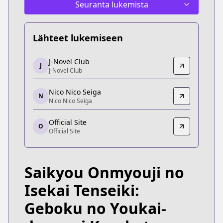
Seuranta lukemista
Lähteet lukemiseen
J-Novel Club
J-Novel Club
J
J-Novel Club
J-Novel Club
https://j-novel.club/series/the-reincarnation-of-t
Nico Nico Seiga
Nico Nico Seiga
N
Nico Nico Seiga
Nico Nico Seiga
https://seiga.nicovideo.jp/comic/48633
Official Site
O
Official Site
Official Site
Official Site
https://gaugau.futabanet.jp/list/work/5dd4fcf17
Saikyou Onmyouji no
Isekai Tenseiki:
Geboku no Youkai-