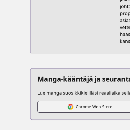
joht
prop
asia
vete
haas
kans
Manga-kääntäjä ja seurant
Lue manga suosikkikielilläsi reaaliaikaisel
Chrome Web Store