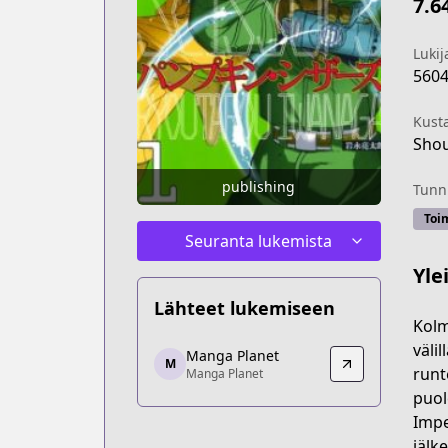
7.6
Lukij
560
Kust
Shou
publishing
Tunni
Toi
Seuranta lukemista
Yle
Lähteet lukemiseen
Kolm
Manga Planet
väli
Manga Planet
M
Manga Planet
runt
Manga Planet
https://read.mangaplanet.com/comic
puol
Impe
jälk