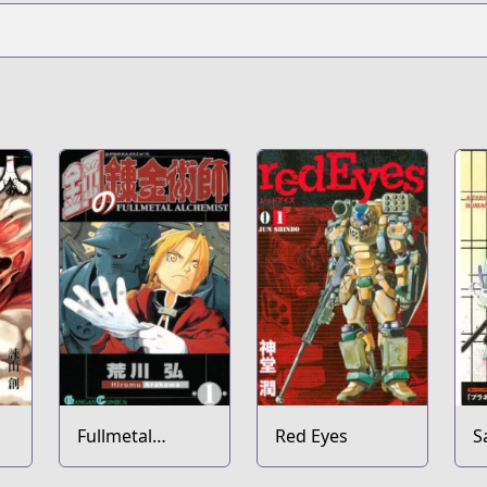
Fullmetal
Red Eyes
S
Alchemist
C