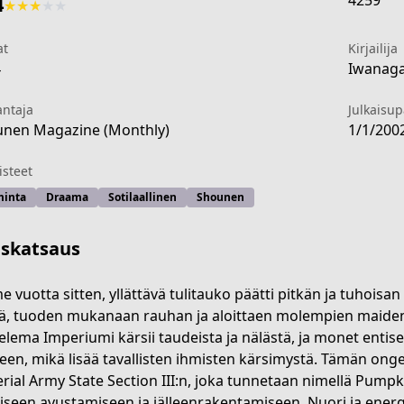
4259
4
★
★
★
★
★
at
Kirjailija
4
Iwanaga
antaja
Julkaisu
nen Magazine (Monthly)
1/1/200
steet
minta
Draama
Sotilaallinen
Shounen
iskatsaus
e vuotta sitten, yllättävä tulitauko päätti pitkän ja tuhoisan
llä, tuoden mukanaan rauhan ja aloittaen molempien maiden
elema Imperiumi kärsii taudeista ja nälästä, ja monet entise
/6176655c2681a
een, mikä lisää tavallisten ihmisten kärsimystä. Tämän ong
rial Army State Section III:n, joka tunnetaan nimellä Pumpki
eiseen avustamiseen ja jälleenrakentamiseen. Nuori ja energ