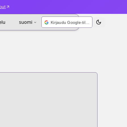
out
elu
suomi
Kirjaudu Google-tilillä
Vaihda teema