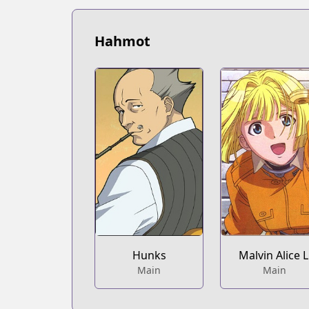
Hahmot
Hunks
Malvin Alice L
Main
Main