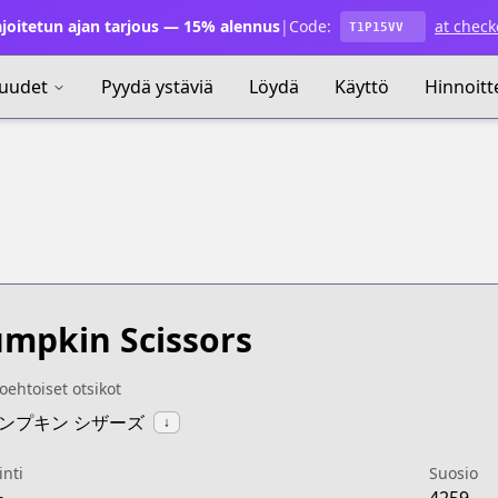
joitetun ajan tarjous — 15% alennus
|
Code:
at check
T1P15VV
uudet
Pyydä ystäviä
Löydä
Käyttö
Hinnoitt
mpkin Scissors
oehtoiset otsikot
:パンプキン シザーズ
↓
inti
Suosio