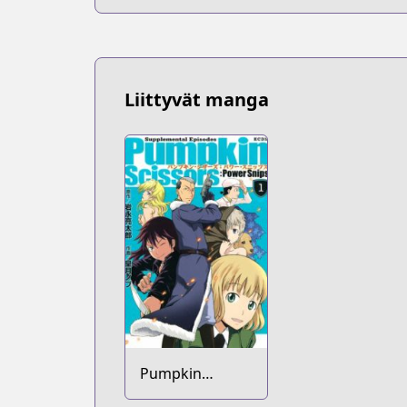
Liittyvät manga
Pumpkin
Scissors: Power