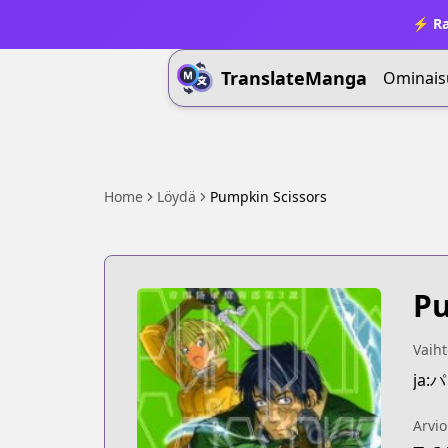
⚡ Ra
TranslateManga
Ominais
Home
Löydä
Pumpkin Scissors
Pu
Vaiht
ja
Arvio