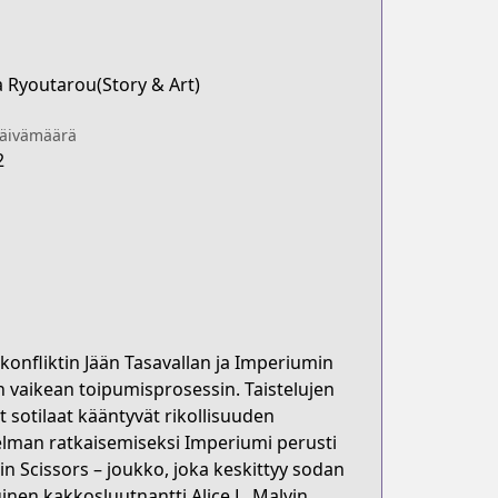
 Ryoutarou(Story & Art)
päivämäärä
2
 konfliktin Jään Tasavallan ja Imperiumin
 vaikean toipumisprosessin. Taistelujen
t sotilaat kääntyvät rikollisuuden
elman ratkaisemiseksi Imperiumi perusti
n Scissors – joukko, joka keskittyy sodan
inen kakkosluutnantti Alice L. Malvin