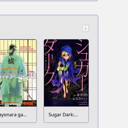
↓
ayonara ga
Sugar Dark:
hikai no de
Umerareta Yami