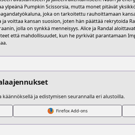
aa ylpeänä Pumpkin Scissorsia, mutta monet pitävät yksikkö
agandatyökaluna, joka on tarkoitettu rauhoittamaan kansaa
a ja voittaa kansan suosion, joten hän päättää rekrytoida Ra
raanin, jolla on synkkä menneisyys. Alice ja Randal aloittav
teet että mahdollisuudet, kun he pyrkivät parantamaan Imp
aa.
alaajennukset
la käännöksellä ja edistymisen seurannalla eri alustoilla.
Firefox Add-ons