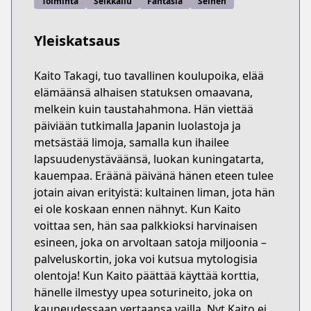
Toiminta
Seikkailu
Fantasia
Seinen
Yleiskatsaus
Kaito Takagi, tuo tavallinen koulupoika, elää
elämäänsä alhaisen statuksen omaavana,
melkein kuin taustahahmona. Hän viettää
päiviään tutkimalla Japanin luolastoja ja
metsästää limoja, samalla kun ihailee
lapsuudenystäväänsä, luokan kuningatarta,
kauempaa. Eräänä päivänä hänen eteen tulee
jotain aivan erityistä: kultainen liman, jota hän
ei ole koskaan ennen nähnyt. Kun Kaito
voittaa sen, hän saa palkkioksi harvinaisen
esineen, joka on arvoltaan satoja miljoonia –
palveluskortin, joka voi kutsua mytologisia
olentoja! Kun Kaito päättää käyttää korttia,
hänelle ilmestyy upea soturineito, joka on
kauneudessaan vertaansa vailla. Nyt Kaito ei