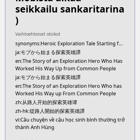
Kitsu
seikkailu sankaritarina
https://kitsu.app/manga/69397
)
MangaUpdates
MangaUpdates
https://www.mangaupdates.com/series.html?id=h
Vaihtoehtoiset otsikot
novelUpdates
synonyms:Heroic Exploration Tale Starting from Mob
novelUpdates
ja:モブから始まる探索英雄譚
https://www.novelupdates.com/series/heroic-expl
en:The Story of an Exploration Hero Who Has
Book☆Walker
Worked His Way Up from Common People
Book☆Walker
ja:モブから始まる探索英雄譚
https://bookwalker.jp/series/336783/list
en:The Story of an Exploration Hero Who has
Worked His Way up From Common People
zh:从路人开始的探索英雄谭
zh-hk:從路人開始的探索英雄譚
vi:Câu chuyện về cậu học sinh bình thường trở
thành Anh Hùng