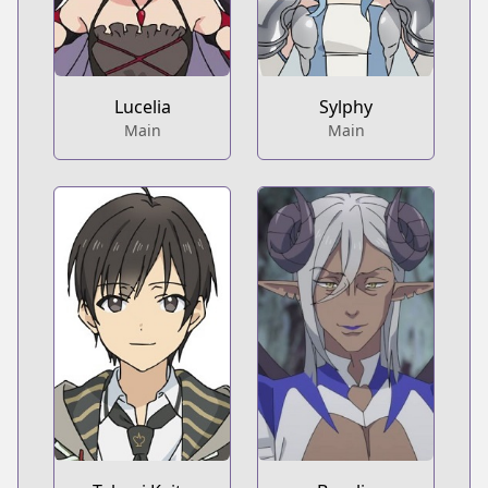
Lucelia
Sylphy
Main
Main