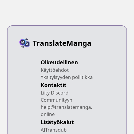
TranslateManga
Oikeudellinen
Käyttöehdot
Yksityisyyden poliitikka
Kontaktit
Liity Discord
Communityyn
help@translatemanga.
online
Lisätyökalut
AITransdub