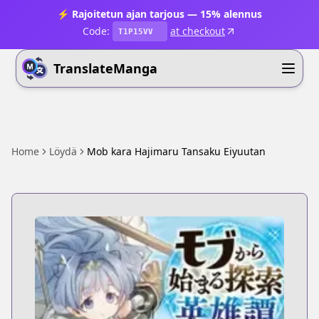
⚡ Rajoitetun ajan tarjous — 15% alennus
Code:
at checkout
T1P15VV
TranslateManga
Home
Löydä
Mob kara Hajimaru Tansaku Eiyuutan