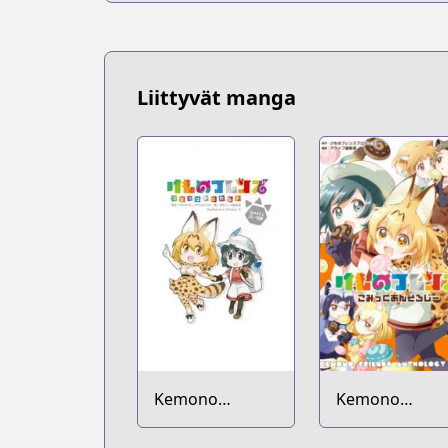
Liittyvät manga
Kemono
Kemono
Friends: Comic à
Friends: Comic
la Carte - Japari
Anthology -