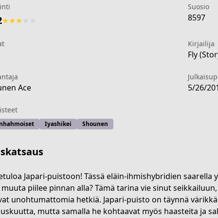
inti
Suosio
8597
2
★
★
★
★
★
at
Kirjailija
1
Fly (Stor
antaja
Julkaisu
unen Ace
5/26/20
steet
inhahmoiset
Iyashikei
Shounen
iskatsaus
etuloa Japari-puistoon! Tässä eläin-ihmishybridien saarella 
 muuta piilee pinnan alla? Tämä tarina vie sinut seikkailuun, 
riends
vat unohtumattomia hetkiä. Japari-puisto on täynnä värikkä
auskuutta, mutta samalla he kohtaavat myös haasteita ja sal