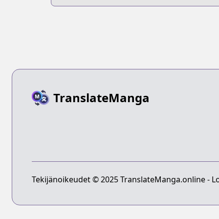
Park-hen
Japari Man-he
TranslateManga
Tekijänoikeudet © 2025 TranslateManga.online - Lo