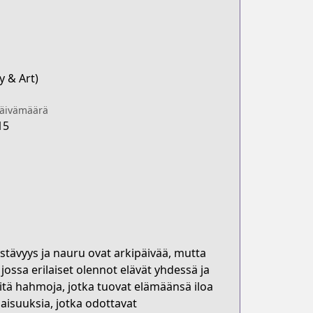
y & Art)
päivämäärä
15
ystävyys ja nauru ovat arkipäivää, mutta
jossa erilaiset olennot elävät yhdessä ja
itä hahmoja, jotka tuovat elämäänsä iloa
aisuuksia, jotka odottavat