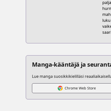
palj
hurm
mahd
luku
vaik
saari
Manga-kääntäjä ja seurant
Lue manga suosikkikielilläsi reaaliaikaisel
Chrome Web Store