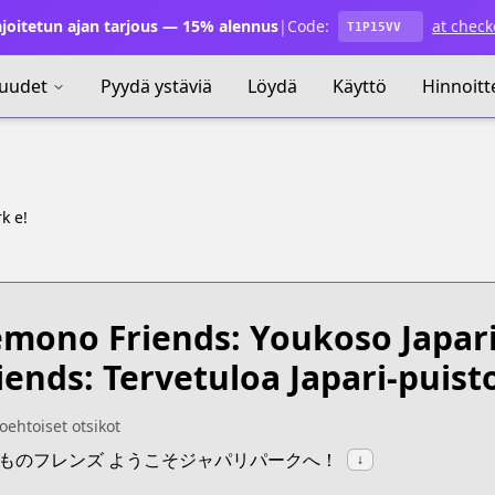
joitetun ajan tarjous — 15% alennus
|
Code:
at check
T1P15VV
uudet
Pyydä ystäviä
Löydä
Käyttö
Hinnoitt
k e!
mono Friends: Youkoso Japari
iends: Tervetuloa Japari-puisto
oehtoiset otsikot
:けものフレンズ ようこそジャパリパークへ！
↓