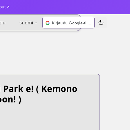
out
elu
suomi
Kirjaudu Google-tilillä
Vaihda teema
 Park e!
( Kemono
on! )