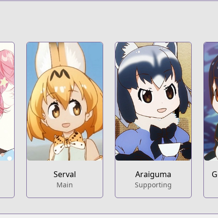
Serval
Araiguma
G
Main
Supporting