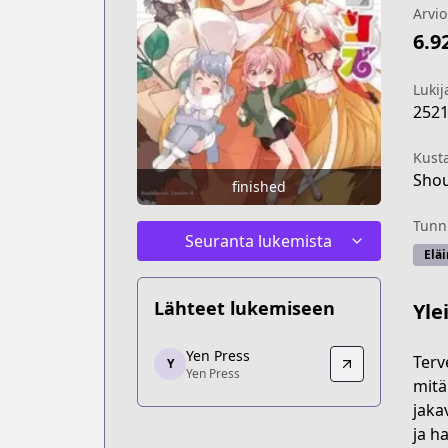
Arvio
6.9
Lukij
252
Kust
Sho
finished
Tunni
Seuranta lukemista
Elä
Lähteet lukemiseen
Yle
Yen Press
Yen Press
Terv
Y
Yen Press
Yen Press
mitä
https://yenpress.com/series/kemono-f
jaka
ja h