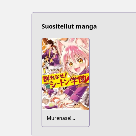
Suositellut manga
Murenase!
Seton Gakuen