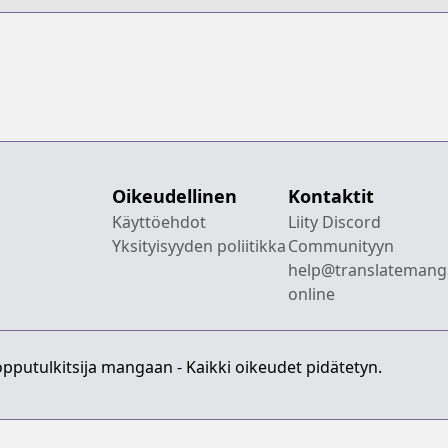
n
Oikeudellinen
Kontaktit
Käyttöehdot
Liity Discord
Yksityisyyden poliitikka
Communityyn
help@translatemang
online
pputulkitsija mangaan - Kaikki oikeudet pidätetyn.