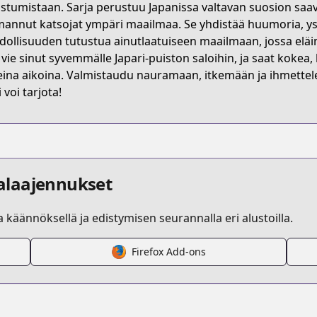
astumistaan. Sarja perustuu Japanissa valtavan suosion sa
annut katsojat ympäri maailmaa. Se yhdistää huumoria, ystävy
ollisuuden tutustua ainutlaatuiseen maailmaan, jossa eläim
 vie sinut syvemmälle Japari-puiston saloihin, ja saat kokea
eina aikoina. Valmistaudu nauramaan, itkemään ja ihmett
 voi tarjota!
alaajennukset
la käännöksellä ja edistymisen seurannalla eri alustoilla.
Firefox Add-ons