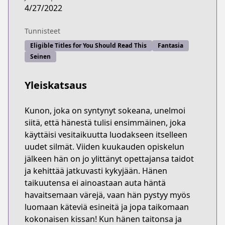
4/27/2022
Tunnisteet
Eligible Titles for You Should Read This
Fantasia
Seinen
Yleiskatsaus
Kunon, joka on syntynyt sokeana, unelmoi
siitä, että hänestä tulisi ensimmäinen, joka
käyttäisi vesitaikuutta luodakseen itselleen
uudet silmät. Viiden kuukauden opiskelun
jälkeen hän on jo ylittänyt opettajansa taidot
ja kehittää jatkuvasti kykyjään. Hänen
taikuutensa ei ainoastaan auta häntä
havaitsemaan värejä, vaan hän pystyy myös
luomaan käteviä esineitä ja jopa taikomaan
kokonaisen kissan! Kun hänen taitonsa ja