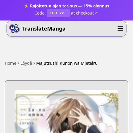
⚡ Rajoitetun ajan tarjous — 15% alennus
Code:
at checkout
T1P15VV
TranslateManga
Home
Löydä
Majutsushi Kunon wa Mieteiru