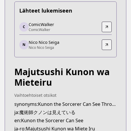
Lähteet lukemiseen
ComicWalker
ComicWalker
C
ComicWalker
ComicWalker
https://comic-walker.com/contents/detail/KDCW
Nico Nico Seiga
Nico Nico Seiga
N
Nico Nico Seiga
Nico Nico Seiga
https://seiga.nicovideo.jp/comic/58094
Majutsushi Kunon wa
Mieteiru
Vaihtoehtoiset otsikot
synonyms:Kunon the Sorcerer Can See Through
ja:魔術師クノンは見えている
en:Kunon the Sorcerer Can See
ja-ro:Majutsushi Kunon wa Miete Iru