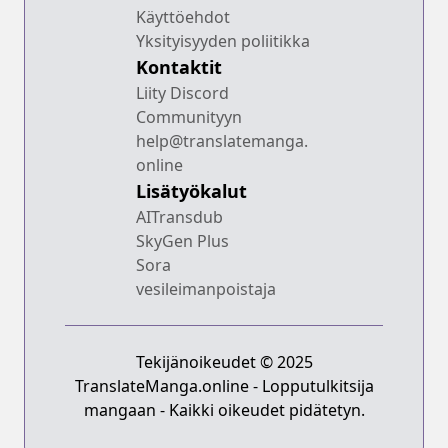
Käyttöehdot
Yksityisyyden poliitikka
Kontaktit
Liity Discord
Communityyn
help@translatemanga.
online
Lisätyökalut
AITransdub
SkyGen Plus
Sora
vesileimanpoistaja
Tekijänoikeudet © 2025
TranslateManga.online - Lopputulkitsija
mangaan - Kaikki oikeudet pidätetyn.