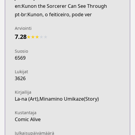
en:Kunon the Sorcerer Can See Through
pt-br:Kunon, o feiticeiro, pode ver
Arviointi
7.28
★
★
★
★
★
Suosio
6569
Lukijat
3626
Kirjailija
La-na (Art),Minamino Umikaze(Story)
Kustantaja
Comic Alive
Julkaisupäivämäärä