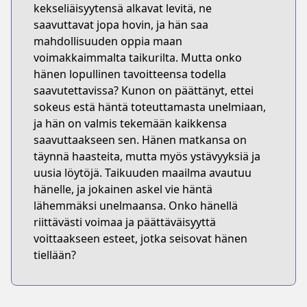
kekseliäisyytensä alkavat levitä, ne
saavuttavat jopa hovin, ja hän saa
mahdollisuuden oppia maan
voimakkaimmalta taikurilta. Mutta onko
hänen lopullinen tavoitteensa todella
saavutettavissa? Kunon on päättänyt, ettei
sokeus estä häntä toteuttamasta unelmiaan,
ja hän on valmis tekemään kaikkensa
saavuttaakseen sen. Hänen matkansa on
täynnä haasteita, mutta myös ystävyyksiä ja
uusia löytöjä. Taikuuden maailma avautuu
hänelle, ja jokainen askel vie häntä
lähemmäksi unelmaansa. Onko hänellä
riittävästi voimaa ja päättäväisyyttä
voittaakseen esteet, jotka seisovat hänen
tiellään?