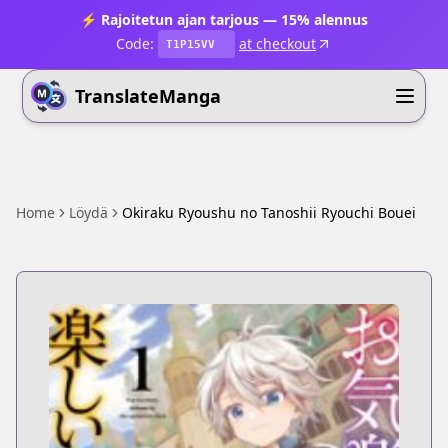
⚡ Rajoitetun ajan tarjous — 15% alennus
Code:
at checkout
T1P15VV
TranslateManga
Home
Löydä
Okiraku Ryoushu no Tanoshii Ryouchi Bouei