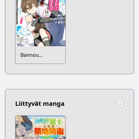
Bannou
"Murazukuri"
Cheat de
Otegaru Slow
Life: Mura desu
ga Nani ka?
Liittyvät manga
↓