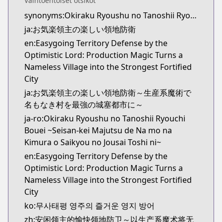
Vaihtoehtoiset otsikot
Kitsu
synonyms:Okiraku Ryoushu no Tanoshii Ryouchi Bouei: Seisankei Majutsu de Na mo Naki Mura wo Saikyou no Jousai Toshi ni,Fun Territory Defense by the Optimistic Lord
https://kitsu.app/manga/65012
ja:お気楽領主の楽しい領地防衛
CDJapan
CDJapan
en:Easygoing Territory Defense by the
https://www.anime-planet.com/manga/https://
Optimistic Lord: Production Magic Turns a
MangaUpdates
Nameless Village into the Strongest Fortified
MangaUpdates
City
https://www.mangaupdates.com/series.html?id=1
ja:お気楽領主の楽しい領地防衛～生産系魔術で
novelUpdates
名もなき村を最強の城塞都市に～
novelUpdates
ja-ro:Okiraku Ryoushu no Tanoshii Ryouchi
https://www.novelupdates.com/series/fun-territory
Bouei ~Seisan-kei Majutsu de Na mo na
Book☆Walker
Kimura o Saikyou no Jousai Toshi ni~
Book☆Walker
en:Easygoing Territory Defense by the
https://bookwalker.jp/series/342851/list
Optimistic Lord: Production Magic Turns a
Official English
Nameless Village into the Strongest Fortified
Official English
City
https://sevenseasentertainment.com/series/easygoi
ko:무사태평 영주의 즐거운 영지 방어
zh:安闲领主的愉快领地防卫～以生产系魔术将无