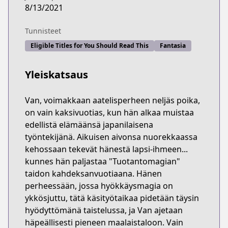
8/13/2021
Tunnisteet
Eligible Titles for You Should Read This
Fantasia
Yleiskatsaus
Van, voimakkaan aatelisperheen neljäs poika,
on vain kaksivuotias, kun hän alkaa muistaa
edellistä elämäänsä japanilaisena
työntekijänä. Aikuisen aivonsa nuorekkaassa
kehossaan tekevät hänestä lapsi-ihmeen...
kunnes hän paljastaa "Tuotantomagian"
taidon kahdeksanvuotiaana. Hänen
perheessään, jossa hyökkäysmagia on
ykkösjuttu, tätä käsityötaikaa pidetään täysin
hyödyttömänä taistelussa, ja Van ajetaan
häpeällisesti pieneen maalaistaloon. Vain