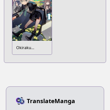
Okiraku
Ryoushu no
Tanoshii Ryouchi
Bouei: Seisankei
Majutsu de Na
mo Naki Mura
wo Saikyou no
Jousai Toshi ni
TranslateManga