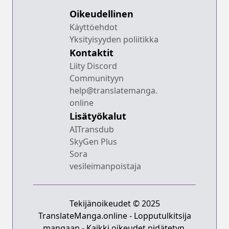
Oikeudellinen
Käyttöehdot
Yksityisyyden poliitikka
Kontaktit
Liity Discord
Communityyn
help@translatemanga.
online
Lisätyökalut
AITransdub
SkyGen Plus
Sora
vesileimanpoistaja
Tekijänoikeudet © 2025
TranslateManga.online - Lopputulkitsija
mangaan - Kaikki oikeudet pidätetyn.