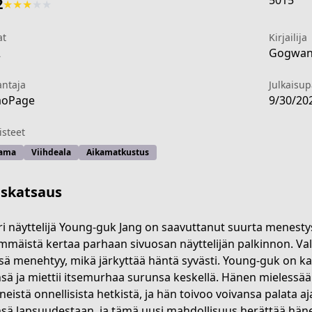
5015
2
★
★
★
★
★
at
Kirjailija
2
Gogwang
antaja
Julkaisu
aoPage
9/30/20
steet
ama
Viihdeala
Aikamatkustus
iskatsaus
i näyttelijä Young-guk Jang on saavuttanut suurta menestys
mmäistä kertaa parhaan sivuosan näyttelijän palkinnon. Vali
nsä menehtyy, mikä järkyttää häntä syvästi. Young-guk on ka
info
insä ja miettii itsemurhaa surunsa keskellä. Hänen mielessää
eistä onnellisista hetkistä, ja hän toivoo voivansa palata a
nsä lapsuudestaan, ja tämä uusi mahdollisuus herättää hänes