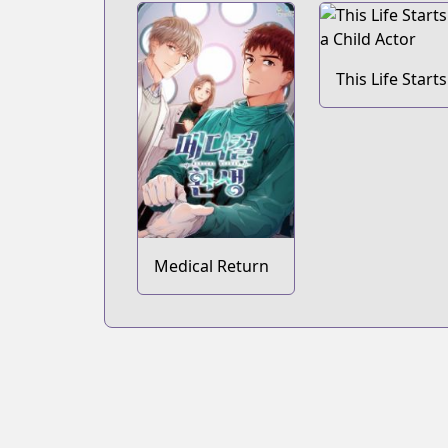
This Life Starts
as a Child Acto
Medical Return