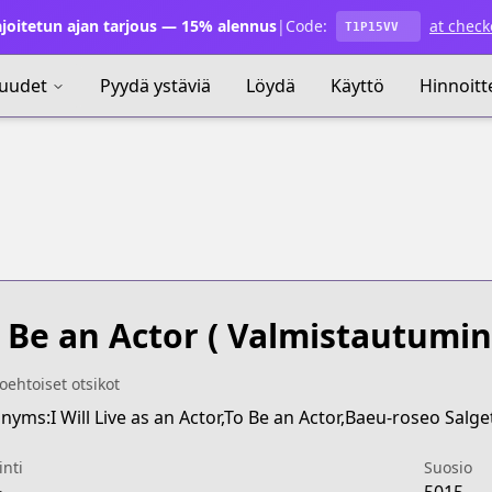
joitetun ajan tarjous — 15% alennus
|
Code:
at check
T1P15VV
uudet
Pyydä ystäviä
Löydä
Käyttö
Hinnoitt
 Be an Actor
( Valmistautumine
oehtoiset otsikot
nyms:I Will Live as an Actor,To Be an Actor,Baeu-roseo Salge
inti
Suosio