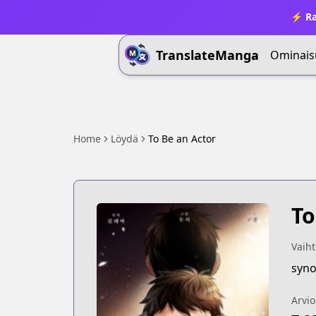
⚡ Ra
TranslateManga
Ominais
Home
Löydä
To Be an Actor
To
Vaiht
syno
Arvio