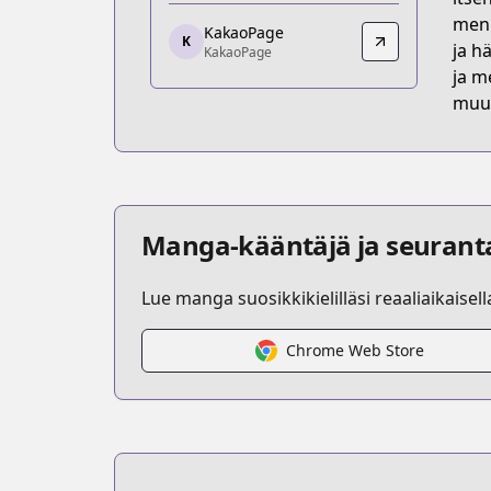
https://webtoon.kakao.com/conte
menn
KakaoPage
K
KakaoPage
ja h
KakaoPage
KakaoPage
ja m
https://page.kakao.com/content/6026
muut
Manga-kääntäjä ja seurant
Lue manga suosikkikielilläsi reaaliaikaisel
Chrome Web Store