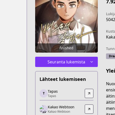
7.9
Lukij
504
Kust
Kak
finished
Tunni
Dra
Seuranta lukemista
Yle
Lähteet lukemiseen
Nuor
Tapas
ensi
Tapas
T
Tapas
äiti
Tapas
https://tapas.io/series/to-be-an-actor/
äiti
Kakao Webtoon
Kakao Webtoon
menn
Kakao Webtoon
Kakao Webtoon
itse