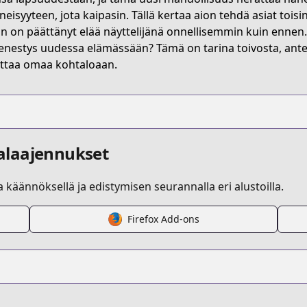
nt/배우로서-살겠다/3152
eisyyteen, jota kaipasin. Tällä kertaa aion tehdä asiat toisi
än on päättänyt elää näyttelijänä onnellisemmin kuin ennen
enestys uudessa elämässään? Tämä on tarina toivosta, ant
9069
taa omaa kohtaloaan.
alaajennukset
la käännöksellä ja edistymisen seurannalla eri alustoilla.
Firefox Add-ons