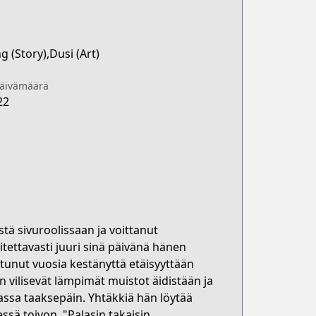
 (Story),Dusi (Art)
päivämäärä
22
tä sivuroolissaan ja voittanut
tettavasti juuri sinä päivänä hänen
tunut vuosia kestänyttä etäisyyttään
n vilisevät lämpimät muistot äidistään ja
jassa taaksepäin. Yhtäkkiä hän löytää
sä toivon. "Palasin takaisin