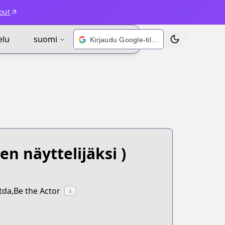
out
elu
suomi
Kirjaudu Google-tilillä
Vaihda teema
n näyttelijäksi )
tda,Be the Actor
↓