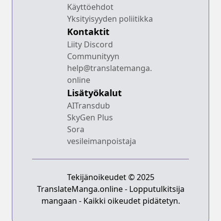
Käyttöehdot
Yksityisyyden poliitikka
Kontaktit
Liity Discord
Communityyn
help@translatemanga.
online
Lisätyökalut
AITransdub
SkyGen Plus
Sora
vesileimanpoistaja
Tekijänoikeudet © 2025
TranslateManga.online - Lopputulkitsija
mangaan - Kaikki oikeudet pidätetyn.