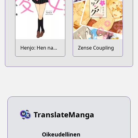
Henjo: Hen na
Zense Coupling
Joshikousei
Amaguri Senko
TranslateManga
Oikeudellinen