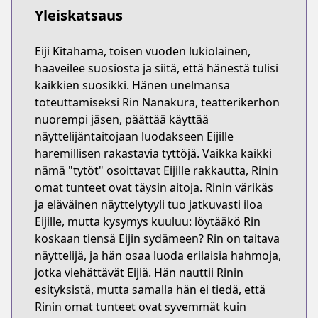
Yleiskatsaus
Eiji Kitahama, toisen vuoden lukiolainen,
haaveilee suosiosta ja siitä, että hänestä tulisi
kaikkien suosikki. Hänen unelmansa
toteuttamiseksi Rin Nanakura, teatterikerhon
nuorempi jäsen, päättää käyttää
näyttelijäntaitojaan luodakseen Eijille
haremillisen rakastavia tyttöjä. Vaikka kaikki
nämä "tytöt" osoittavat Eijille rakkautta, Rinin
omat tunteet ovat täysin aitoja. Rinin värikäs
ja eläväinen näyttelytyyli tuo jatkuvasti iloa
Eijille, mutta kysymys kuuluu: löytääkö Rin
koskaan tiensä Eijin sydämeen? Rin on taitava
näyttelijä, ja hän osaa luoda erilaisia hahmoja,
jotka viehättävät Eijiä. Hän nauttii Rinin
esityksistä, mutta samalla hän ei tiedä, että
Rinin omat tunteet ovat syvemmät kuin