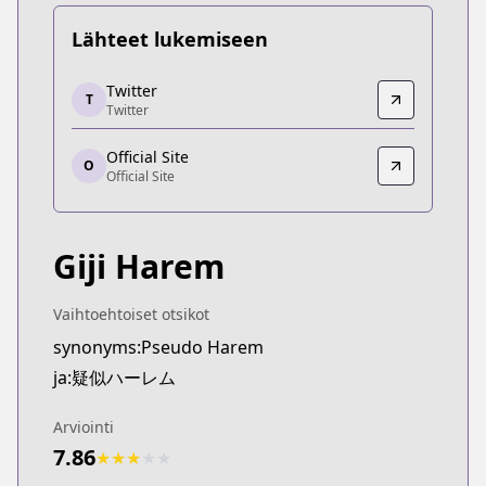
Lähteet lukemiseen
Twitter
Twitter
T
Twitter
Twitter
https://twitter.com/i/events/103236204019776716
Official Site
Official Site
O
Official Site
Official Site
https://gekkansunday.net/series/gijiharem
Giji Harem
Vaihtoehtoiset otsikot
synonyms:Pseudo Harem
ja:疑似ハーレム
Arviointi
7.86
★
★
★
★
★