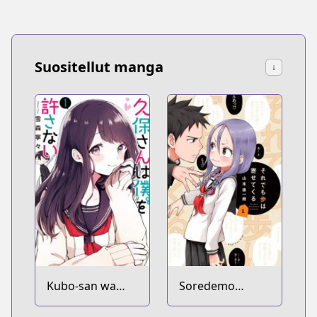
Suositellut manga
↓
Kubo-san wa
Soredemo
Mob wo
Ayumu wa