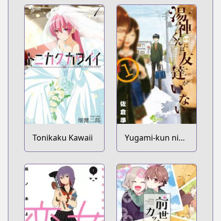
Yurusanai
Yosetekuru
Tonikaku Kawaii
Yugami-kun ni
wa Tomodachi
ga Inai