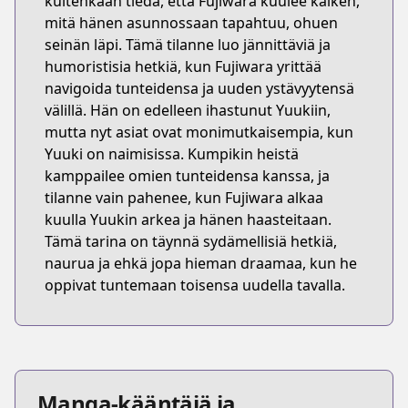
kuitenkaan tiedä, että Fujiwara kuulee kaiken,
mitä hänen asunnossaan tapahtuu, ohuen
seinän läpi. Tämä tilanne luo jännittäviä ja
humoristisia hetkiä, kun Fujiwara yrittää
navigoida tunteidensa ja uuden ystävyytensä
välillä. Hän on edelleen ihastunut Yuukiin,
mutta nyt asiat ovat monimutkaisempia, kun
Yuuki on naimisissa. Kumpikin heistä
kamppailee omien tunteidensa kanssa, ja
tilanne vain pahenee, kun Fujiwara alkaa
kuulla Yuukin arkea ja hänen haasteitaan.
Tämä tarina on täynnä sydämellisiä hetkiä,
naurua ja ehkä jopa hieman draamaa, kun he
oppivat tuntemaan toisensa uudella tavalla.
Manga-kääntäjä ja