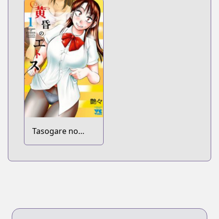
Tasogare no
Ethos