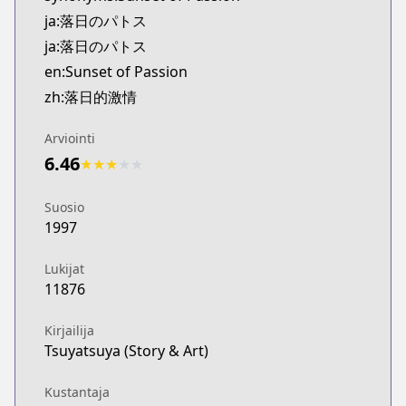
Kitsu
ja:落日のパトス
https://kitsu.app/manga/40478
ja:落日のパトス
MangaUpdates
en:Sunset of Passion
MangaUpdates
zh:落日的激情
https://www.mangaupdates.com/series.html?id=
Book☆Walker
Arviointi
Book☆Walker
6.46
https://bookwalker.jp/series/52038/list
★
★
★
★
★
Suosio
1997
Lukijat
11876
Kirjailija
Tsuyatsuya (Story & Art)
Kustantaja