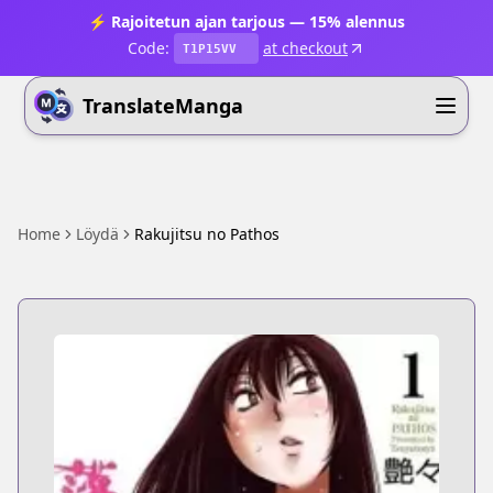
⚡ Rajoitetun ajan tarjous — 15% alennus
Code:
at checkout
T1P15VV
TranslateManga
Home
Löydä
Rakujitsu no Pathos