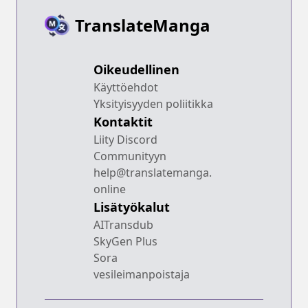
TranslateManga
Oikeudellinen
Käyttöehdot
Yksityisyyden poliitikka
Kontaktit
Liity Discord
Communityyn
help@translatemanga.
online
Lisätyökalut
AITransdub
SkyGen Plus
Sora
vesileimanpoistaja