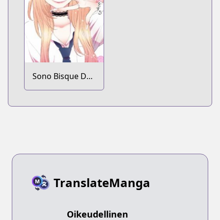
Sono Bisque Doll
wa Koi wo Suru
TranslateManga
Oikeudellinen