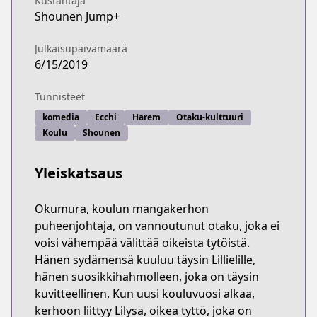
Kustantaja
Shounen Jump+
Julkaisupäivämäärä
6/15/2019
Tunnisteet
komedia
Ecchi
Harem
Otaku-kulttuuri
Koulu
Shounen
Yleiskatsaus
Okumura, koulun mangakerhon
puheenjohtaja, on vannoutunut otaku, joka ei
voisi vähempää välittää oikeista tytöistä.
Hänen sydämensä kuuluu täysin Lillielille,
hänen suosikkihahmolleen, joka on täysin
kuvitteellinen. Kun uusi kouluvuosi alkaa,
kerhoon liittyy Lilysa, oikea tyttö, joka on