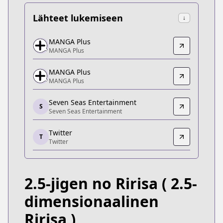
Lähteet lukemiseen
↓
MANGA Plus
MANGA Plus
MANGA Plus
MANGA Plus
https://mangaplus.shueisha.co.jp/titles/100282
MANGA Plus
MANGA Plus
MANGA Plus
MANGA Plus
https://mangaplus.shueisha.co.jp/titles/300012
Seven Seas Entertainment
S
Seven Seas Entertainment
Seven Seas Entertainment
Seven Seas Entertainment
Twitter
https://sevenseasentertainment.com/series/2-5-d
T
Twitter
Twitter
Twitter
https://twitter.com/ririsa_official
2.5-jigen no Ririsa
( 2.5-
VIZ
VIZ
dimensionaalinen
https://www.shonenjump.com/ririsa/
Ririsa )
Shonen Jump Plus