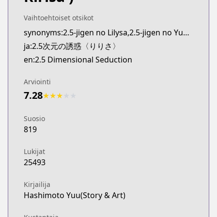
Shonen Jump Plus
https://shonenjumpplus.com/episode/139336863
Vaihtoehtoiset otsikot
synonyms:2.5-jigen no Lilysa,2.5-jigen no Yuuwaku,Ririsa of 2.5 Dimension
ja:2.5次元の誘惑〈りりさ〉
en:2.5 Dimensional Seduction
Arviointi
7.28
★
★
★
★
★
Suosio
819
Lukijat
25493
Kirjailija
Hashimoto Yuu(Story & Art)