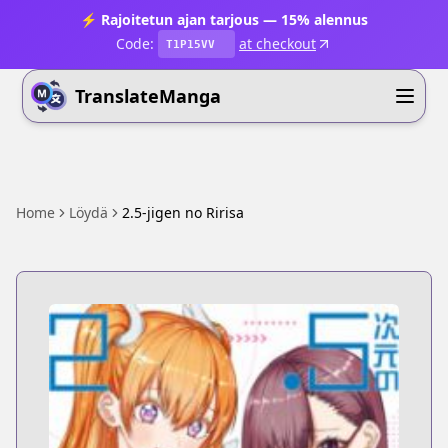
⚡ Rajoitetun ajan tarjous — 15% alennus
Code:
at checkout
T1P15VV
TranslateManga
Home
Löydä
2.5-jigen no Ririsa