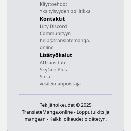
Käyttöehdot
Yksityisyyden poliitikka
Kontaktit
Liity Discord
Communityyn
help@translatemanga.
online
Lisätyökalut
AITransdub
SkyGen Plus
Sora
vesileimanpoistaja
Tekijänoikeudet © 2025
TranslateManga.online - Lopputulkitsija
mangaan - Kaikki oikeudet pidätetyn.