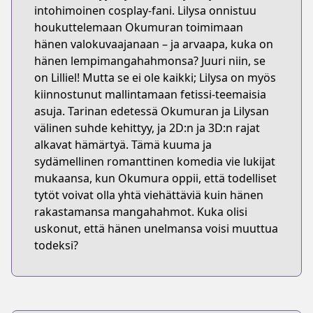
intohimoinen cosplay-fani. Lilysa onnistuu
houkuttelemaan Okumuran toimimaan
hänen valokuvaajanaan – ja arvaapa, kuka on
hänen lempimangahahmonsa? Juuri niin, se
on Lilliel! Mutta se ei ole kaikki; Lilysa on myös
kiinnostunut mallintamaan fetissi-teemaisia
asuja. Tarinan edetessä Okumuran ja Lilysan
välinen suhde kehittyy, ja 2D:n ja 3D:n rajat
alkavat hämärtyä. Tämä kuuma ja
sydämellinen romanttinen komedia vie lukijat
mukaansa, kun Okumura oppii, että todelliset
tytöt voivat olla yhtä viehättäviä kuin hänen
rakastamansa mangahahmot. Kuka olisi
uskonut, että hänen unelmansa voisi muuttua
todeksi?