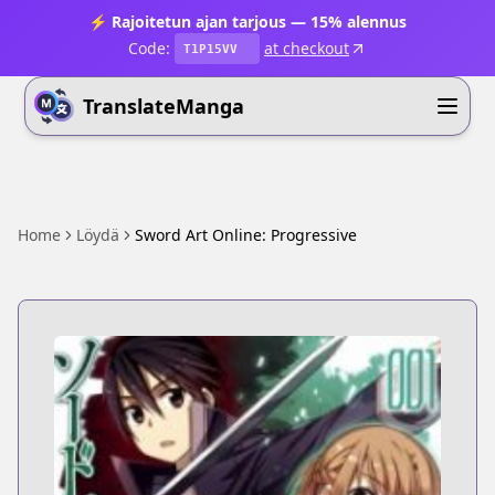
⚡ Rajoitetun ajan tarjous — 15% alennus
Code:
at checkout
T1P15VV
TranslateManga
Home
Löydä
Sword Art Online: Progressive