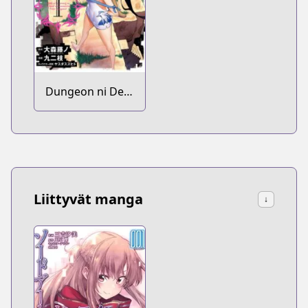
Dungeon ni Deai
wo Motomeru
no wa
Machigatteiru
Darou ka
Liittyvät manga
↓