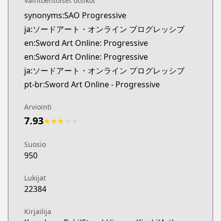
Vaihtoehtoiset otsikot
synonyms:SAO Progressive
ja:ソードアート・オンライン プログレッシブ
en:Sword Art Online: Progressive
en:Sword Art Online: Progressive
ja:ソードアート・オンライン プログレッシブ
pt-br:Sword Art Online - Progressive
Arviointi
7.93
★
★
★
★
★
Suosio
950
Lukijat
22384
Kirjailija