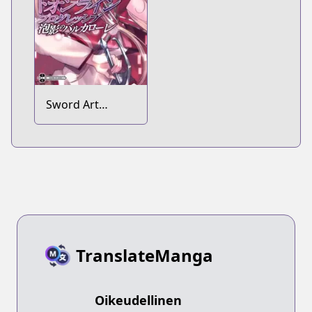
Sword Art
Online:
Progressive -
Houei no
Barcarolle
TranslateManga
Oikeudellinen