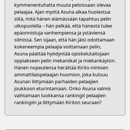
kymmenentuhatta muuta peloissaan olevaa
pelaajaa. Ajan myötä Asuna alkaa huolestua
siitä, mitä hänen elämässään tapahtuu pelin
ulkopuolella – hän pelkää, että hänestä tulee
epäonnistuja vanhempiensa ja ystäviensä
silmissä. Sen sijaan, että hän jäisi odottamaan
kokeneempia pelaajia voittamaan pelin,
Asuna päättää hyödyntää opiskelutaitojaan
oppiakseen pelin mekaniikat ja miekankäytön.
Hänen nopeutensa herättää Kirito-nimisen
ammattilaispelaajan huomion, joka kutsuu
Asunan liittymään parhaiden pelaajien
joukkoon eturintamaan. Onko Asuna valmis
vaihtamaan luokkansa rankingit pelaajien
rankingiin ja liittymään Kiriton seuraan?