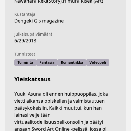
Kawahara Reki(Story),Himura Kiseki(Art)
Kustantaja
Dengeki G's magazine
Julkaisupäivämäärä
6/29/2013
Tunnisteet
Toiminta
Fantasia
Romantiikka
Videopeli
Yleiskatsaus
Yuuki Asuna oli ennen huippuoppilas, joka
vietti aikansa opiskellen ja valmistautuen
pääsykokeisiin. Kaikki muuttui, kun hän
lainasi veljeltään
virtuaalitodellisuuspelikonsolin ja päätyi
ansaan Sword Art Online -pelissä, jossa oli