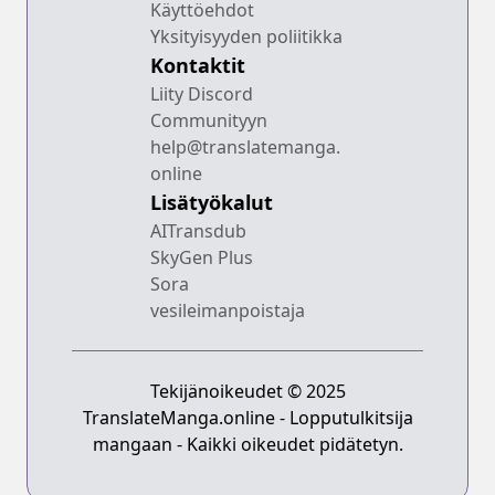
Käyttöehdot
Yksityisyyden poliitikka
Kontaktit
Liity Discord
Communityyn
help@translatemanga.
online
Lisätyökalut
AITransdub
SkyGen Plus
Sora
vesileimanpoistaja
Tekijänoikeudet © 2025
TranslateManga.online - Lopputulkitsija
mangaan - Kaikki oikeudet pidätetyn.