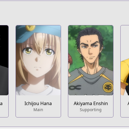
s.html?id=117666
t
c04585c
ya
Ichijou Hana
Akiyama Enshin
Main
Supporting