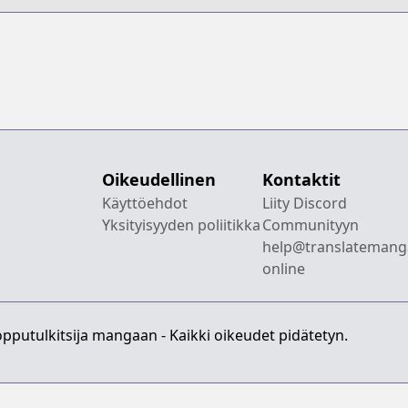
Oikeudellinen
Kontaktit
Käyttöehdot
Liity Discord
Yksityisyyden poliitikka
Communityyn
help@translatemang
online
pputulkitsija mangaan - Kaikki oikeudet pidätetyn.