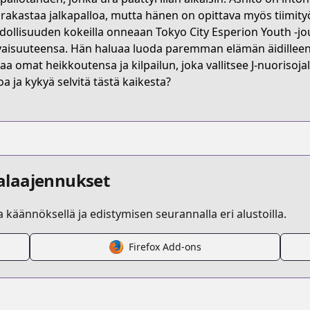
s/product/B093M9P3ZP
 rakastaa jalkapalloa, mutta hänen on opittava myös tiimity
ollisuuden kokeilla onneaan Tokyo City Esperion Youth -j
vaisuuteensa. Hän haluaa luoda paremman elämän äidilleen j
/ao-ashi
aa omat heikkoutensa ja kilpailun, joka vallitsee J-nuorisojal
oa ja kykyä selvitä tästä kaikesta?
/316863/
alaajennukset
la käännöksellä ja edistymisen seurannalla eri alustoilla.
Firefox Add-ons
/https://www.cdjapan.co.jp/product/NEOBK-2469751