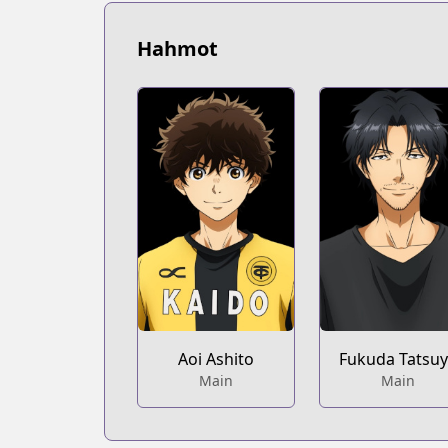
https://www.mangaupdates.com/serie
Book☆Walker
Hahmot
Book☆Walker
https://bookwalker.jp/series/125331/lis
Official Site
Official Site
https://bigcomics.jp/episodes/072d22
Official Site
Official Site
https://bigcomicbros.net/work/6196/
Aoi Ashito
Fukuda Tatsu
Main
Main