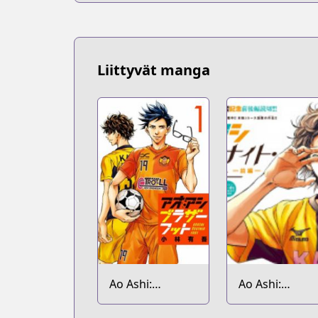
Liittyvät manga
Ao Ashi:
Ao Ashi:
Brotherfoot
Midnight