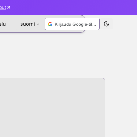
out
elu
suomi
Kirjaudu Google-tilillä
Vaihda teema