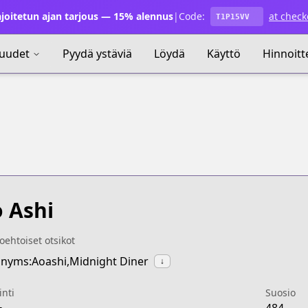
joitetun ajan tarjous — 15% alennus
|
Code:
at check
T1P15VV
uudet
Pyydä ystäviä
Löydä
Käyttö
Hinnoitt
 Ashi
oehtoiset otsikot
nyms:Aoashi,Midnight Diner
↓
inti
Suosio