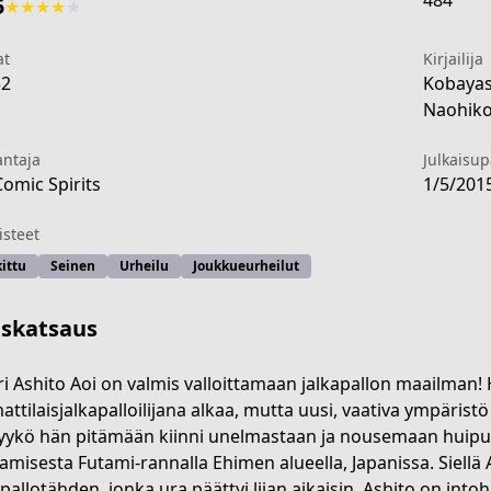
484
5
★
★
★
★
★
at
Kirjailija
32
Kobayas
Naohiko
antaja
Julkaisu
Comic Spirits
1/5/201
steet
ittu
Seinen
Urheilu
Joukkueurheilut
iskatsaus
i Ashito Aoi on valmis valloittamaan jalkapallon maailman
ttilaisjalkapalloilijana alkaa, mutta uusi, vaativa ympäri
-02dd-4db0-b448-d9afa3d698f1
yykö hän pitämään kiinni unelmastaan ja nousemaan huipull
amisesta Futami-rannalla Ehimen alueella, Japanissa. Siellä
apallotähden, jonka ura päättyi liian aikaisin. Ashito on int