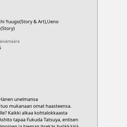
hi Yuugo(Story & Art),Ueno
(Story)
päivämäärä
5
! Hänen unelmansa
stö tuo mukanaan omat haasteensa.
e? Kaikki alkaa kohtalokkaasta
 Ashito tapaa Fukuda Tatsuya, entisen
ohimoinen ja hieman itsekäs hyökkääjä,