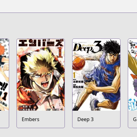
Embers
Deep 3
G