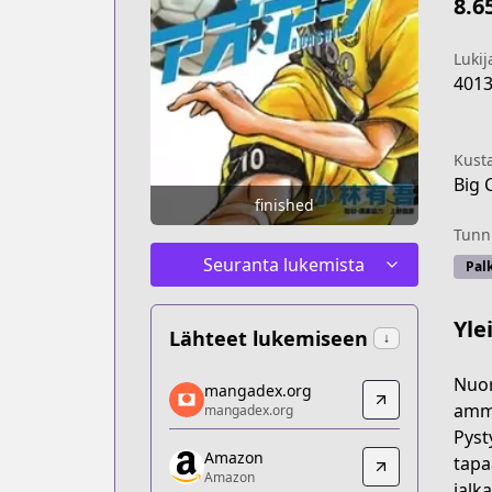
8.6
Lukij
401
Kust
Big 
finished
Tunni
Seuranta lukemista
Palk
Yle
Lähteet lukemiseen
↓
mangadex.org
Nuor
mangadex.org
mangadex.org
amma
mangadex.org
https://mangadex.org/title/b73371d4
Pyst
Amazon
Amazon
tapa
Amazon
Amazon
jalk